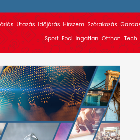
árlás
Utazás
Időjárás
Hírszem
Szórakozás
Gazda
Sport
Foci
Ingatlan
Otthon
Tech