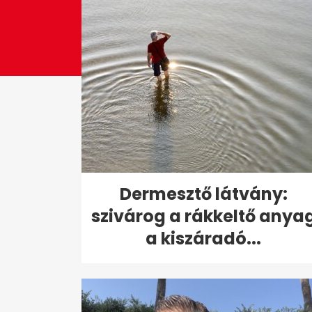
Dermesztő látvány:
szivárog a rákkeltő anya
a kiszáradó...