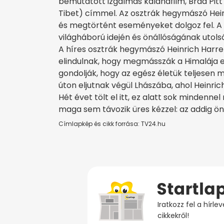
bemutatott izgalmas kalandfilm, Brad Pitt
Tibet) címmel. Az osztrák hegymászó Hein
és megtörtént eseményeket dolgoz fel. A 
világháború idején és önállóságának utolsó
A híres osztrák hegymászó Heinrich Harrer
elindulnak, hogy megmásszák a Himalája
gondolják, hogy az egész életük teljesen m
úton eljutnak végül Lhászába, ahol Heinrich
Hét évet tölt el itt, ez alatt sok mindenne
maga sem távozik üres kézzel: az addig önz
Címlapkép és cikk forrása: TV24.hu
Iratkozz fel a hírl
cikkekről!