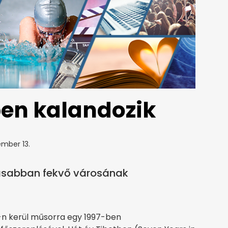
ben kalandozik
mber 13.
gasabban fekvő városának
-n kerül műsorra egy 1997-ben