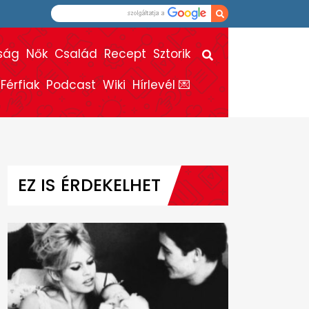
ság
Nők
Család
Recept
Sztorik
Férfiak
Podcast
Wiki
Hírlevél 💌
EZ IS ÉRDEKELHET