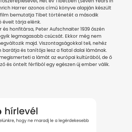
 főszereplésével, Hét év Tibetben (Seven Years in
rich Harrer azonos című könyve alapján készült
film bemutatja Tibet történetét a második
 éveit tárja elénk.
 és honfitársa, Peter Aufschnaiter 1939 őszén
 egyik legmagasabb csúcsát. Ekkor még nem
egváltozik majd. Viszontagságokkal teli, nehéz
 barátja és tanítója lesz a fiatal dalai lámának.
l megismerteti a lámát az európai kultúrából, de ő
ő és öntelt férfiból egy egészen új ember válik.
evelünkre, hogy ne maradj le a legérdekesebb