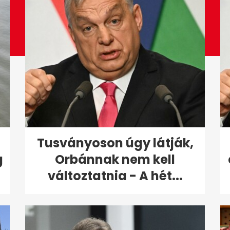
Tusványoson úgy látják,
g
Orbánnak nem kell
változtatnia - A hét...