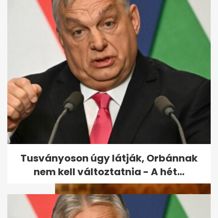
Tömegesen veszítik el a taj-
számukat a magyarok, sokak
ellen...
Tusványoson úgy látják, Orbánnak
nem kell változtatnia - A hét...