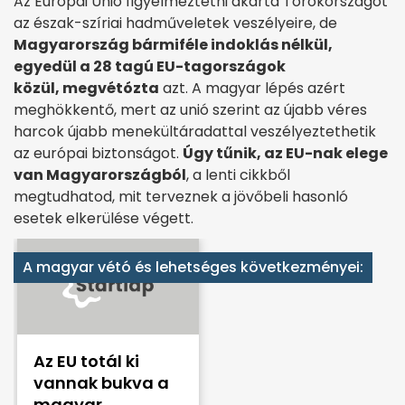
Az Európai Unió figyelmeztetni akarta Törökországot
az észak-szíriai hadműveletek veszélyeire, de
Magyarország bármiféle indoklás nélkül,
egyedül a 28 tagú EU-tagországok
közül, megvétózta
azt. A magyar lépés azért
meghökkentő, mert az unió szerint az újabb véres
harcok újabb menekültáradattal veszélyeztethetik
az európai biztonságot.
Úgy tűnik, az EU-nak elege
van Magyarországból
, a lenti cikkből
megtudhatod, mit terveznek a jövőbeli hasonló
esetek elkerülése végett.
A magyar vétó és lehetséges következményei:
Az EU totál ki
vannak bukva a
magyar