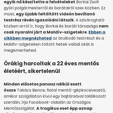
egyik nő készítette a felvételeket
Borkai Zsolt
győri polgármesterről és barátairól szex közben. Ez
most,
egy újabb feltöltött videón bevillanó
testrész révén igazolódni látszik
. A szivárogtató
közben arról ír, hogy Borkai és baráti társasága
nem
csak nyaralni járt a Maldív-szigetekre
.
Ebben a
cikkben megnézheted
az árulkodó testrészt és a
Maldív-szigeteken töltött hetek valódi okát is
megismerheted.
Órákig harcoltak a 22 éves mentős
életéért, sikertelenül
Minden előzetes panasz nélkül esett
össze
Takács Bence, fiatal mentő-gépkocsivezető,
amikor szolgálaton kívül egy bajtársával találkozott
szerdán, írja Facebook-oldalán az Országos
Mentőszolgálat.
A tragikus eset épp aznap