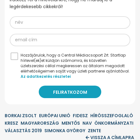
legérdekesebb cikkekről!
Hozzájárulok, hogy a Central Médiacsoport Zrt. Startlap
hírlevel(ek)et küldjön számomra, és közvetlen
üzletszerzési céllal megkeressen az általam megadott
elérhetőségeimen saját vagy üzleti partnerei ajánlatával.
Az adatkezelés részletei
BORKAI ZSOLT
EURÓPAI UNIÓ
FIDESZ
HÍRÖSSZEFOGLALÓ
KRESZ
MAGYARORSZÁG
MENTŐS
NAV
ÖNKORMÁNYZATI
VÁLASZTÁS 2019
SIMONKA GYÖRGY
ZENTE
VISSZA A CÍMLAPRA