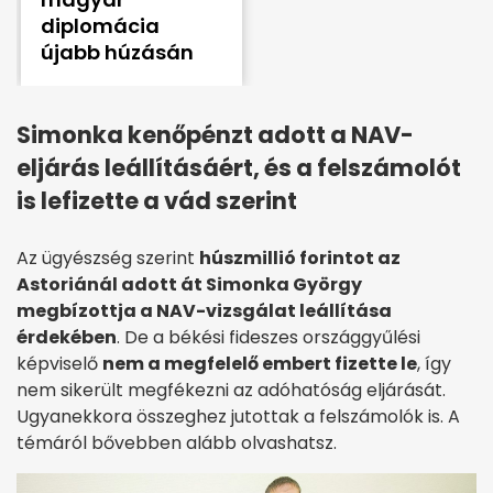
diplomácia
újabb húzásán
Simonka kenőpénzt adott a NAV-
eljárás leállításáért, és a felszámolót
is lefizette a vád szerint
Az ügyészség szerint
húszmillió forintot az
Astoriánál adott át Simonka György
megbízottja a NAV-vizsgálat leállítása
érdekében
. De a békési fideszes országgyűlési
képviselő
nem a megfelelő embert fizette le
, így
nem sikerült megfékezni az adóhatóság eljárását.
Ugyanekkora összeghez jutottak a felszámolók is. A
témáról bővebben alább olvashatsz.