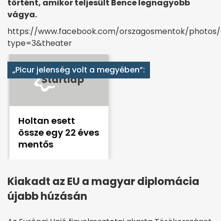
történt, amikor teljesült Bence legnagyobb
vágya.
https://www.facebook.com/orszagosmentok/photos/
type=3&theater
„Picur jelenség volt a megyében”:
Holtan esett
össze egy 22 éves
mentős
Kiakadt az EU a magyar diplomácia
újabb húzásán