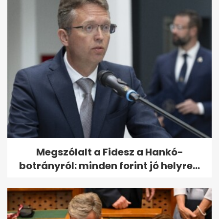
Megszólalt a Fidesz a Hankó-
botrányról: minden forint jó helyre...