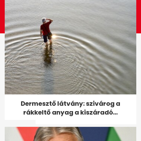
Tömegesen veszítik el a taj-
Dermesztő látvány: szivárog a
számukat a magyarok, sokak
rákkeltő anyag a kiszáradó...
ellen...