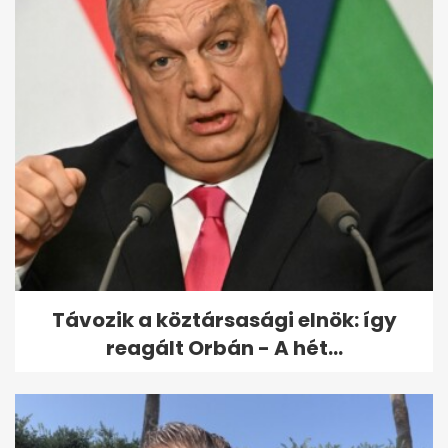
Mikor lesz új miniszterelnök
Magyarországon? Lépésről...
Távozik a köztársasági elnök: így
reagált Orbán - A hét...