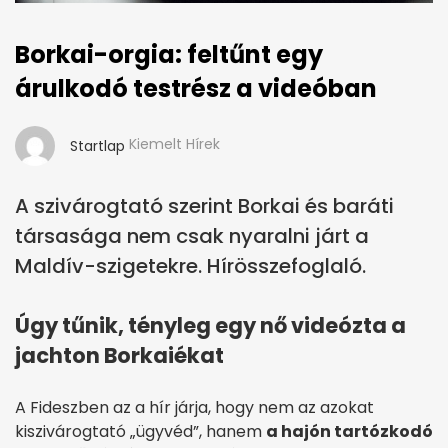
Borkai-orgia: feltűnt egy
árulkodó testrész a videóban
Kiemelt Hírek
Startlap
A szivárogtató szerint Borkai és baráti
társasága nem csak nyaralni járt a
Maldív-szigetekre. Hírösszefoglaló.
Úgy tűnik, tényleg egy nő videózta a
jachton Borkaiékat
A Fideszben az a hír járja, hogy nem az azokat
kiszivárogtató „ügyvéd”, hanem
a hajón tartózkodó