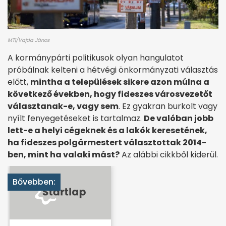
MTI/Vajda János
A kormánypárti politikusok olyan hangulatot
próbálnak kelteni a hétvégi önkormányzati választás
előtt,
mintha a települések sikere azon múlna a
következő években, hogy fideszes városvezetőt
választanak-e, vagy sem
. Ez gyakran burkolt vagy
nyílt fenyegetéseket is tartalmaz.
De valóban jobb
lett-e a helyi cégeknek és a lakók keresetének,
ha fideszes polgármestert választottak 2014-
ben, mint ha valaki mást?
Az alábbi cikkből kiderül.
Bővebben: