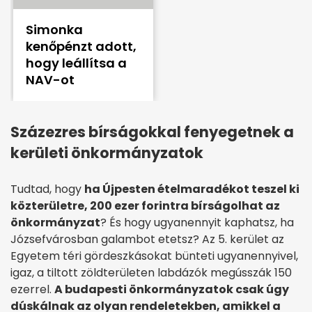
Simonka
kenőpénzt adott,
hogy leállítsa a
NAV-ot
Százezres bírságokkal fenyegetnek a
kerületi önkormányzatok
Tudtad, hogy
ha Újpesten ételmaradékot teszel ki
közterületre, 200 ezer forintra bírságolhat az
önkormányzat
? És hogy ugyanennyit kaphatsz, ha
Józsefvárosban galambot etetsz? Az 5. kerület az
Egyetem téri gördeszkásokat bünteti ugyanennyivel,
igaz, a tiltott zöldterületen labdázók megússzák 150
ezerrel.
A budapesti önkormányzatok csak úgy
dúskálnak az olyan rendeletekben, amikkel a