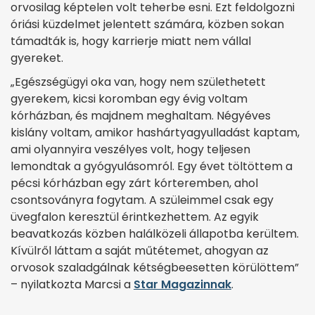
orvosilag képtelen volt teherbe esni. Ezt feldolgozni
óriási küzdelmet jelentett számára, közben sokan
támadták is, hogy karrierje miatt nem vállal
gyereket.
„Egészségügyi oka van, hogy nem születhetett
gyerekem, kicsi koromban egy évig voltam
kórházban, és majdnem meghaltam. Négyéves
kislány voltam, amikor hashártyagyulladást kaptam,
ami olyannyira veszélyes volt, hogy teljesen
lemondtak a gyógyulásomról. Egy évet töltöttem a
pécsi kórházban egy zárt kórteremben, ahol
csontsoványra fogytam. A szüleimmel csak egy
üvegfalon keresztül érintkezhettem. Az egyik
beavatkozás közben halálközeli állapotba kerültem.
Kívülről láttam a saját műtétemet, ahogyan az
orvosok szaladgálnak kétségbeesetten körülöttem”
– nyilatkozta Marcsi a
Star Magazinnak
.