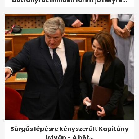
botrányról: minden forint jó helyre...
Sürgős lépésre kényszerült Kapitány
István - A hét...