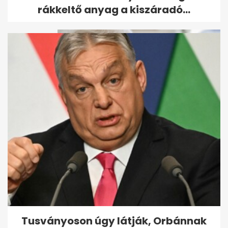
inger: hol kérjünk segítséget...
rákkeltő anyag a kiszáradó...
A demencia első jelét sokan
nem veszik észre: lépcsőzés
közben...
Tusványoson úgy látják, Orbánnak