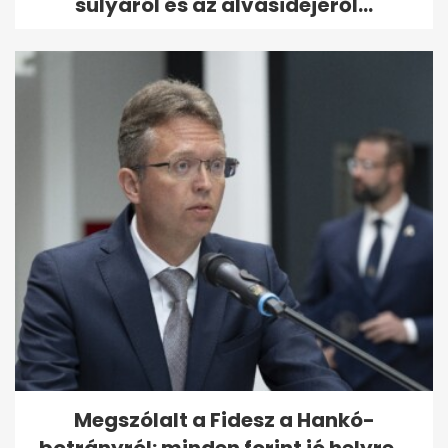
súlyáról és az alvásidejéről...
Megszólalt a Fidesz a Hankó-