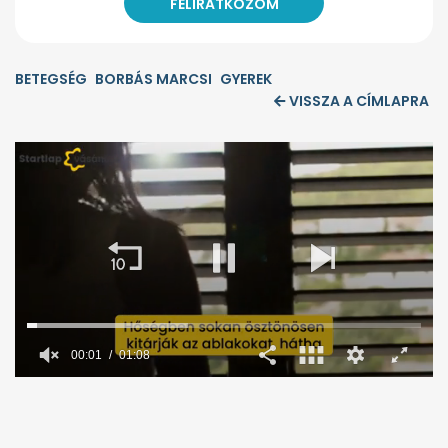
BETEGSÉG
BORBÁS MARCSI
GYEREK
VISSZA A CÍMLAPRA
00:02
01:08
0
seconds
of
1
minute,