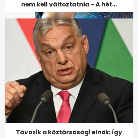
nem kell változtatnia - A hét...
Tévhitvadászat: „csak az
időseknek van aranyere” - és
még 5...
Távozik a köztársasági elnök: így