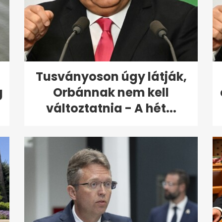
Tusványoson úgy látják,
g
Orbánnak nem kell
változtatnia - A hét...