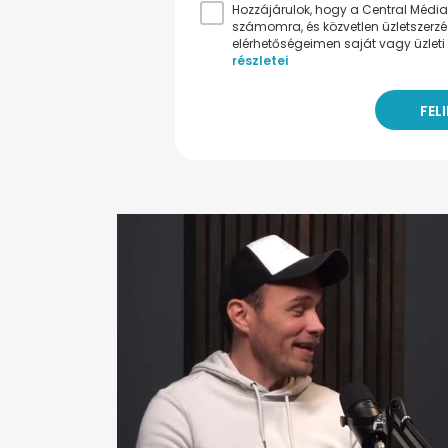
Hozzájárulok, hogy a Central Médiacs
számomra, és közvetlen üzletszerz
elérhetőségeimen saját vagy üzleti 
részletei