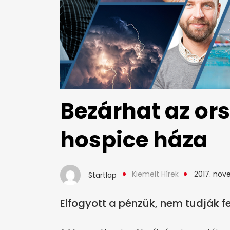
Bezárhat az or
hospice háza
Kiemelt Hírek
2017. nov
Startlap
Elfogyott a pénzük, nem tudják f