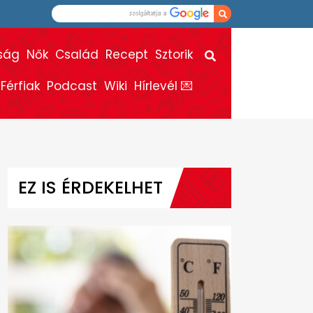
ság
Nők
Család
Recept
Sztorik
Férfiak
Podcast
Wiki
Hírlevél 💌
EZ IS ÉRDEKELHET