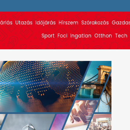
árlás
Utazás
Időjárás
Hírszem
Szórakozás
Gazda
Sport
Foci
Ingatlan
Otthon
Tech