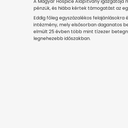
A Magyar Hospice Alapítvány igazgatója m
pénzük, és hiába kértek támogatást az eg
Eddig főleg egyszázalékos felajánlások
intézmény, mely elsősorban daganatos bete
elmúlt 25 évben több mint tízezer betegne
legnehezebb időszakban.