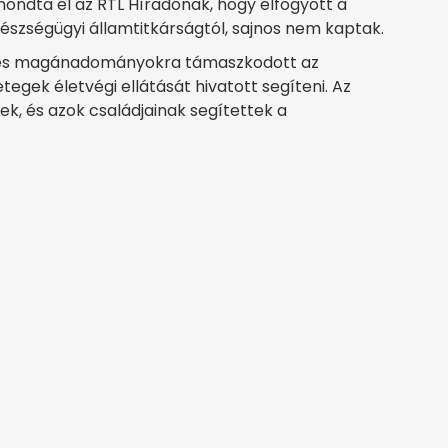
ondta el az RTL Híradónak, hogy elfogyott a
észségügyi államtitkárságtól, sajnos nem kaptak.
ra és magánadományokra támaszkodott az
gek életvégi ellátását hivatott segíteni. Az
k, és azok családjainak segítettek a