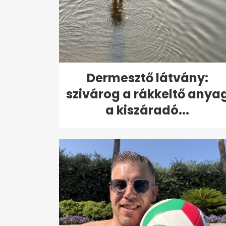
Dermesztő látvány:
szivárog a rákkeltő anya
a kiszáradó...