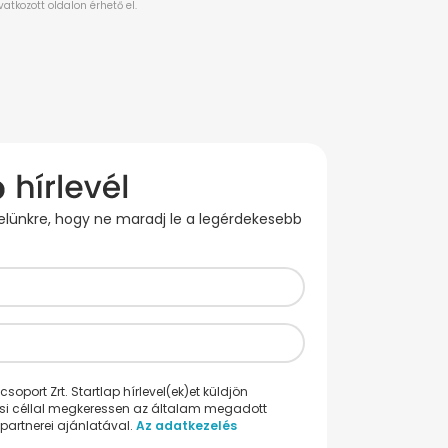
evelünkre, hogy ne maradj le a legérdekesebb
oport Zrt. Startlap hírlevel(ek)et küldjön
ési céllal megkeressen az általam megadott
partnerei ajánlatával.
Az adatkezelés