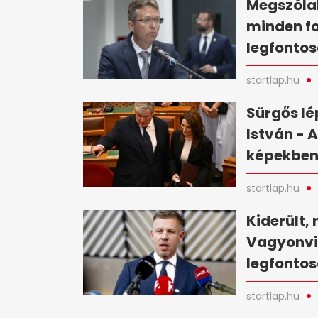
Megszólal
minden fo
legfontos
startlap.hu
Sürgős lé
István - 
képekbe
startlap.hu
Kiderült, 
Vagyonvis
legfontos
startlap.hu