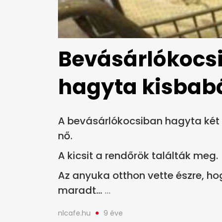
Bevásárlókocsib
hagyta kisbabá
A bevásárlókocsiban hagyta két
nő.
A kicsit a rendőrök találták meg.
Az anyuka otthon vette észre, h
maradt...
nlcafe.hu
9 éve