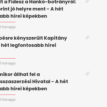
t a Fidesz a Hankó-botrányról:
rint jó helyre ment - A hét
abb hírei képekben
1 hónapja
pésre kényszerült Kapitány
A hét legfontosabb hírei
n
1 hónapja
mikor állhat fel a
szaszerzési Hivatal - A hét
abb hírei képekben
1 hónapja