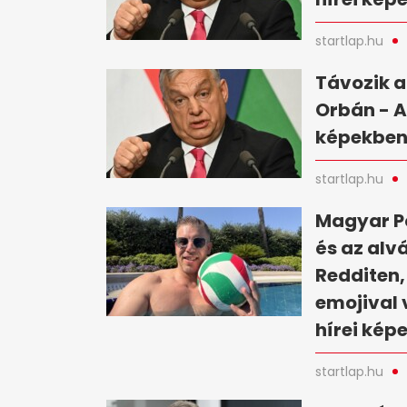
startlap.hu
Távozik a
Orbán - A
képekbe
startlap.hu
Magyar Pé
és az alv
Redditen,
emojival 
hírei kép
startlap.hu