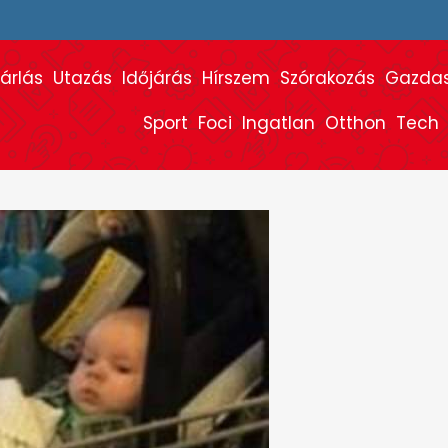
árlás
Utazás
Időjárás
Hírszem
Szórakozás
Gazda
Sport
Foci
Ingatlan
Otthon
Tech