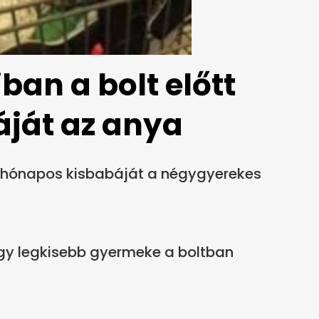
an a bolt előtt
ját az anya
 hónapos kisbabáját a négygyerekes
ogy legkisebb gyermeke a boltban