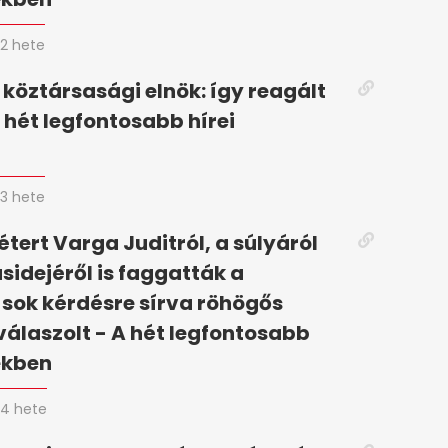
2 hete
 köztársasági elnök: így reagált
 hét legfontosabb hírei
n
3 hete
tert Varga Juditról, a súlyáról
ásidejéről is faggatták a
 sok kérdésre sírva röhögős
válaszolt - A hét legfontosabb
ekben
4 hete