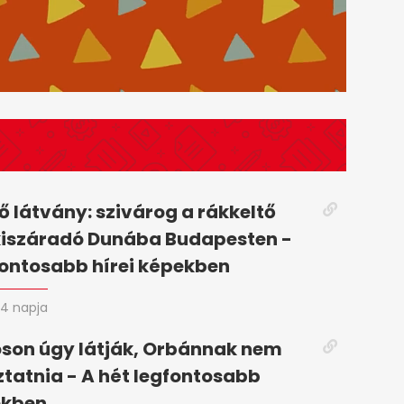
 látvány: szivárog a rákkeltő
kiszáradó Dunába Budapesten -
fontosabb hírei képekben
4 napja
son úgy látják, Orbánnak nem
oztatnia - A hét legfontosabb
ekben