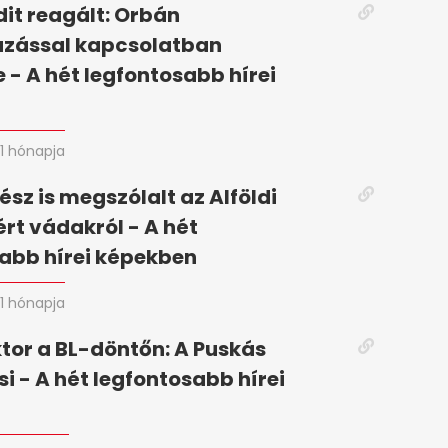
it reagált: Orbán
zással kapcsolatban
 - A hét legfontosabb hírei
n
1 hónapja
ész is megszólalt az Alföldi
ért vádakról - A hét
abb hírei képekben
1 hónapja
tor a BL-döntőn: A Puskás
si - A hét legfontosabb hírei