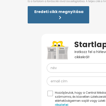
Eredeti cikk megnyitása
Iratkozz fel a hírl
cikkekről!
Hozzájárulok, hogy a Central Médiacs
számomra, és közvetlen üzletszerz
elérhetőségeimen saját vagy üzleti 
részletei