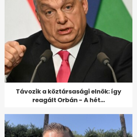
Távozik a köztársasági elnök: így
reagált Orbán - A hét...