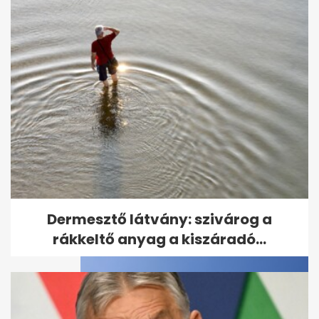
Brutális pusztítást végzett a
Helene-hurrikán az Egyesült...
Dermesztő látvány: szivárog a
rákkeltő anyag a kiszáradó...