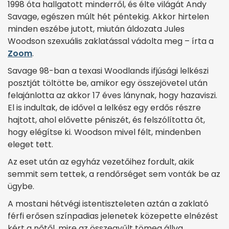
1998 óta hallgatott minderről, és élte világát Andy
Savage, egészen múlt hét péntekig. Akkor hirtelen
minden eszébe jutott, miután áldozata Jules
Woodson szexuális zaklatással vádolta meg – írta a
Zoom
.
Savage 98-ban a texasi Woodlands ifjúsági lelkészi
posztját töltötte be, amikor egy összejövetel után
felajánlotta az akkor 17 éves lánynak, hogy hazaviszi.
El is indultak, de idővel a lelkész egy erdős részre
hajtott, ahol elővette péniszét, és felszólította őt,
hogy elégítse ki. Woodson mivel félt, mindenben
eleget tett.
Az eset után az egyház vezetőihez fordult, akik
semmit sem tettek, a rendőrséget sem vonták be az
ügybe.
A mostani hétvégi istentiszteleten aztán a zaklató
férfi erősen színpadias jelenetek közepette elnézést
kért a nőtől, mire az összegyűlt tömeg állva