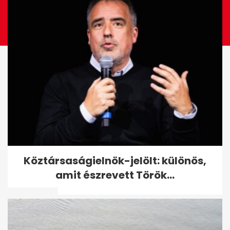
Jimmy Carter, aki visszaadta
Köztársaságielnök-jelölt: különös,
a magyaroknak a Szent
amit észrevett Török...
Koronát: a 100...