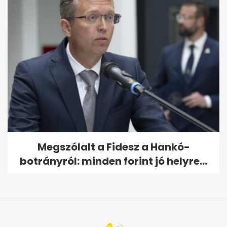
Megszólalt a Fidesz a Hankó-
botrányról: minden forint jó helyre...