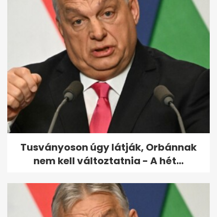
Sírva mennek haza a
munkából a nők a
Thyssenkruppnál a...
Tusványoson úgy látják, Orbánnak
nem kell változtatnia - A hét...