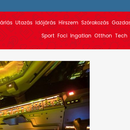
árlás
Utazás
Időjárás
Hírszem
Szórakozás
Gazda
Sport
Foci
Ingatlan
Otthon
Tech