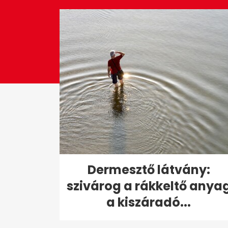
seconds
Volume
0%
Dermesztő látvány:
szivárog a rákkeltő anya
a kiszáradó...