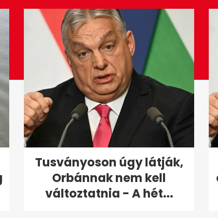
Tusványoson úgy látják,
g
Orbánnak nem kell
változtatnia - A hét...