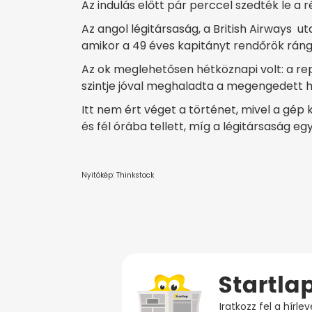
Az indulás előtt pár perccel szedték le a 
Az angol légitársaság, a British Airways u
amikor a 49 éves kapitányt rendőrök rángat
Az ok meglehetősen hétköznapi volt: a rep
szintje jóval meghaladta a megengedett h
Itt nem ért véget a történet, mivel a gép 
és fél órába tellett, míg a légitársaság eg
Nyitókép: Thinkstock
Iratkozz fel a hírl