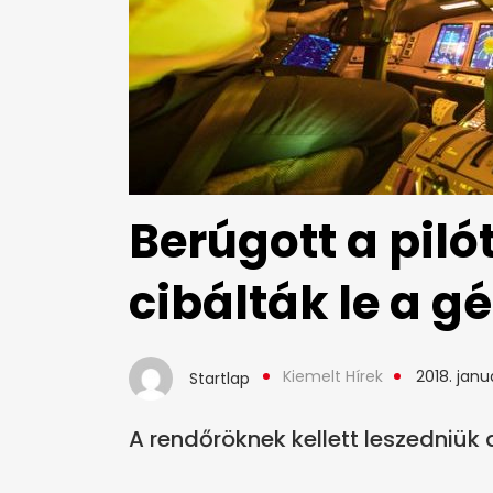
Berúgott a pilót
cibálták le a g
Kiemelt Hírek
2018. januá
Startlap
A rendőröknek kellett leszedniük 