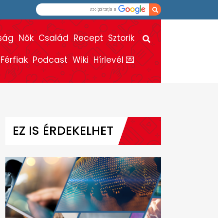
ság
Nők
Család
Recept
Sztorik
Férfiak
Podcast
Wiki
Hírlevél 💌
EZ IS ÉRDEKELHET