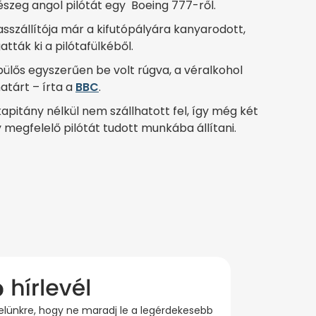
részeg angol pilótát egy Boeing 777-ről.
tasszállítója már a kifutópályára kanyarodott,
ták ki a pilótafülkéből.
ülős egyszerűen be volt rúgva, a véralkohol
atárt – írta a
BBC
.
kapitány nélkül nem szállhatott fel, így még két
y megfelelő pilótát tudott munkába állítani.
evelünkre, hogy ne maradj le a legérdekesebb