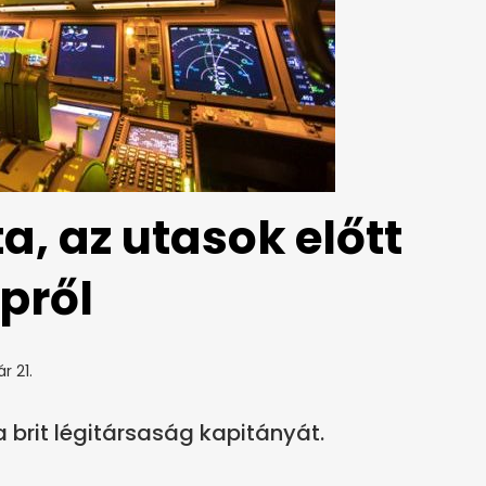
a, az utasok előtt
épről
r 21.
a brit légitársaság kapitányát.