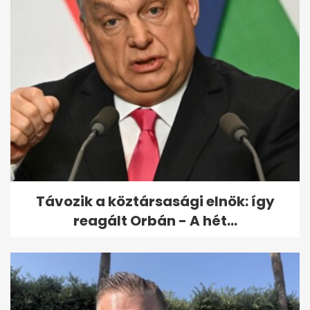
RTL: Hat órát kellett várni a
mentőre, a beteg belehalt a...
Távozik a köztársasági elnök: így
reagált Orbán - A hét...