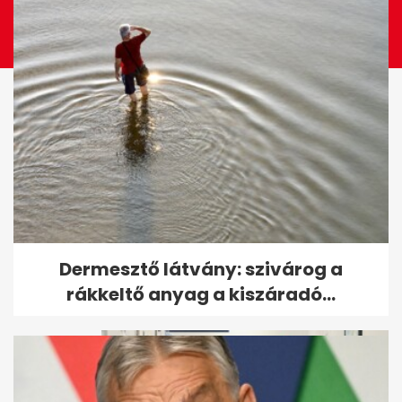
Takács Péter teljesen mást
Dermesztő látvány: szivárog a
állított, mint az utólag...
rákkeltő anyag a kiszáradó...