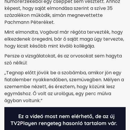
humorérzékéből egy cseppet sem vesztett. Ahhoz
képest, hogy saját elmondása szerint a szíve 35
százalékon működik, simán megnevettette
Pachmann Péteréket.
Mint elmondta, Vogával már régóta tervezték, hogy
elkezdenek öregedni, bár ő saját maga úgy tervezte,
hogy kicsit később mint kiváló kollégája.
Persze a vizsgálatokat, és az orvosokat sem hagyta
szó nélkül:
„Tegnap előtt jövök be a szobámba, amikor jön egy
fiatalember nyakkendőben, szemüvegben. Mélyen a
szemembe nézett, és éreztem, hogy közünk lesz
egymáshoz. Ő volt az urológus, egy perc múlva
ágyban voltunk.”