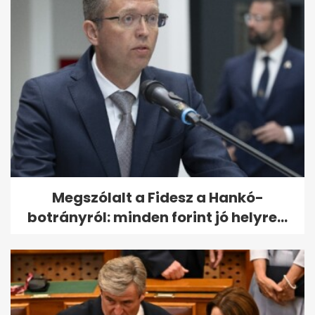
Megszólalt a Fidesz a Hankó-
botrányról: minden forint jó helyre...