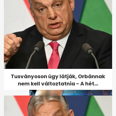
Itt a rendelet: változás jön a
kórházakban januártól - A
hét...
Tusványoson úgy látják, Orbánnak
nem kell változtatnia - A hét...