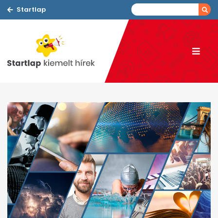
Startlap