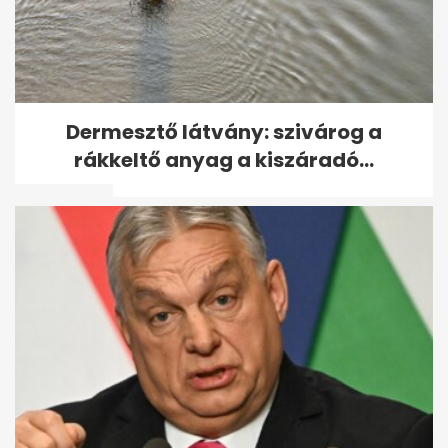
A pszichológia szerint ez a
Dermesztő látvány: szivárog a
nyudíjba vonulás legnehezebb
rákkeltő anyag a kiszáradó...
része -...