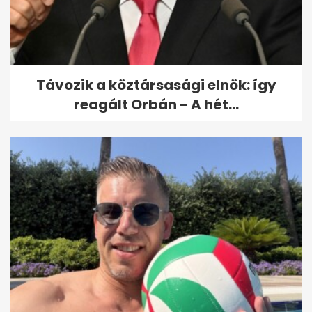
Nyugdíjas Szervezetek
Egyeztető Tanácsa: a
jelenlegi...
Távozik a köztársasági elnök: így
reagált Orbán - A hét...