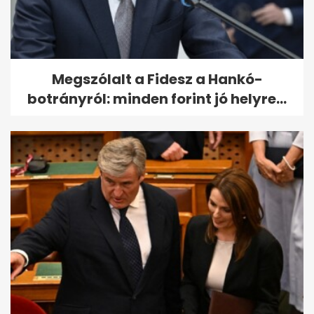
Megszólalt a Fidesz a Hankó-
botrányról: minden forint jó helyre...