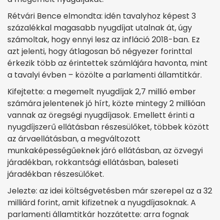
Rétvári Bence elmondta: idén tavalyhoz képest 3
százalékkal magasabb nyugdíjat utalnak át, úgy
számoltak, hogy ennyi lesz az infláció 2018-ban. Ez
azt jelenti, hogy átlagosan bő négyezer forinttal
érkezik több az érintettek számlájára havonta, mint
a tavalyi évben – közölte a parlamenti államtitkár.
Kifejtette: a megemelt nyugdíjak 2,7 millió ember
számára jelentenek jó hírt, közte mintegy 2 millióan
vannak az öregségi nyugdíjasok. Emellett érinti a
nyugdíjszerű ellátásban részesülőket, többek között
az árvaellátásban, a megváltozott
munkaképességűeknek járó ellátásban, az özvegyi
járadékban, rokkantsági ellátásban, baleseti
járadékban részesülőket.
Jelezte: az idei költségvetésben már szerepel az a 32
milliárd forint, amit kifizetnek a nyugdíjasoknak. A
parlamenti államtitkár hozzátette: arra fognak