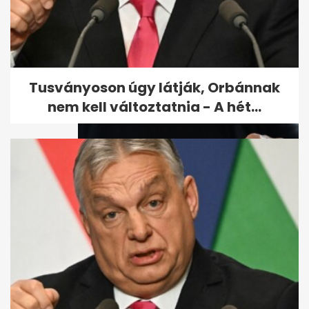
Vannak nyugdíjasok, akik túl
sokat takarítanak meg - és
túl...
Tusványoson úgy látják, Orbánnak
nem kell változtatnia - A hét...