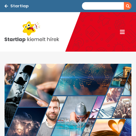
Startlap