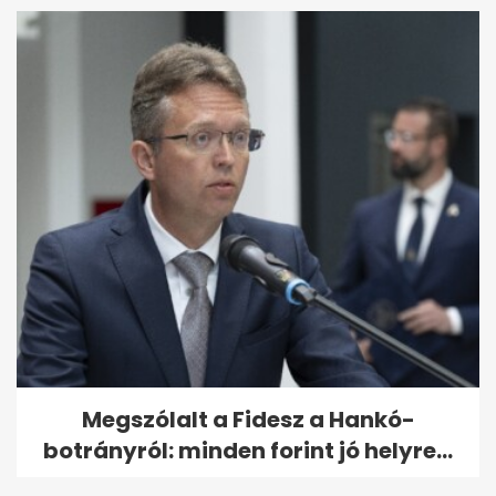
Megszólalt a Fidesz a Hankó-
botrányról: minden forint jó helyre...