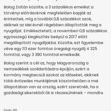
Balog Zoltán közölte, a 3 százalékos emelést a
törvényi előírásoknak megfelelően kapják az
érintettek, míg a további 0,8 százalékot azok,
akiknek az idei évnél régebben állapították meg a
nyugdíjat. Emlékeztetett, a novemberi 0,8 százalékos
egyösszegű kiegészítés beépül a 2017 előtt
megállapított nyugdíjakba. Közölte, ezt figyelembe
véve egy 113 ezer forintos öregségi nyugdíj 4 325
forinttal, vagy 3 390 forinttal emelkedik.
Balog szerint a cél az, hogy Magyarország a
nemzedékek szolidaritására épüljön, ezért a
kormány megbecsüli azokat az időseket, akiknek
több évtizedes munkájának köszönhetően a mai
állapotában van az ország, ezért szeretnék, ha a
gazdasági sikerekből ők is részesülnének – mondta.
Forrás: MTI