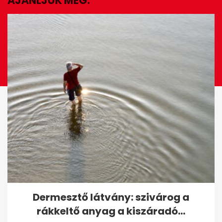
AJÁNLJUK MÉG:
EZ IS ÉRDEKELHET
Sport TV-re költözik a magyar
Dermesztő látvány: szivárog a
kézilabda: új tévés
rákkeltő anyag a kiszáradó...
megállapodás