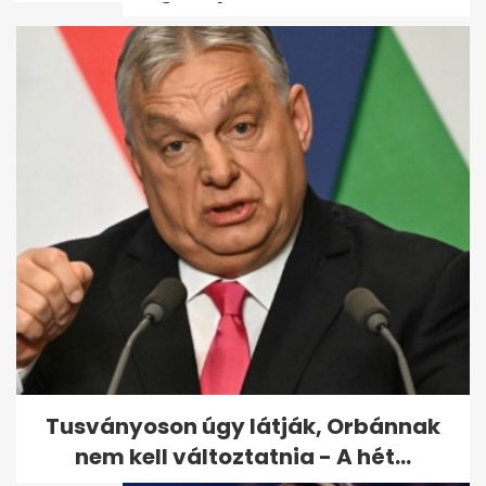
Tarr Zoltán: zajlik a közmédia
átvilágítása, jön a nyilvános...
Tusványoson úgy látják, Orbánnak
nem kell változtatnia - A hét...