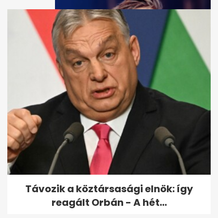
Vitézy: 65 ezres jegyeladás
Balázs DJ-szettjére, mint
Puskás...
Távozik a köztársasági elnök: így
reagált Orbán - A hét...