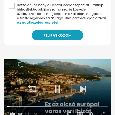
Hozzájárulok, hogy a Central Médiacsoport Zrt. Startlap
hírlevel(ek)et küldjön számomra, és közvetlen
üzletszerzési céllal megkeressen az általam megadott
elérhetőségeimen saját vagy üzleti partnerei ajánlatával.
Az adatkezelés részletei
00:02
01:03