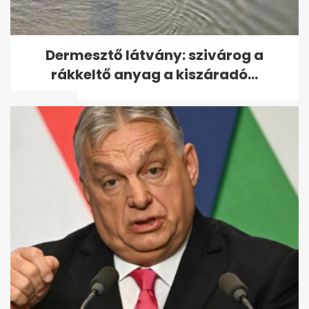
Aszályban is teremjen: így
Dermesztő látvány: szivárog a
válassz és nevelj gyümölcsfát
rákkeltő anyag a kiszáradó...
a...