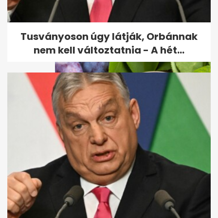
Michelin-csillagos séf
mutatja: így lesz selymesen
krémes a...
Tusványoson úgy látják, Orbánnak
nem kell változtatnia - A hét...
Szilvalekvár a sütőből
kevergetés nélkül: sűrű,