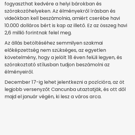
fogyaszthat kedvére a helyi bárokban és
szórakozóhelyeken. Az élményekről írásban és
videókban kell beszámolnia, amiért cserébe havi
10.000 dolláros bért is kap az illető. Ez az összeg havi
2,6 millió forintnak felel meg.
Az állás betöltéséhez semmilyen szakmai
előképzettség nem szükséges, az egyetlen
követelmény, hogy a jelölt 18 éven felüli legyen, és
szórakoztató stílusban tudjon beszámolni az
élményeiről.
December 17-ig lehet jelentkezni a pozícióra, az öt
legjobb versenyzőt Cancunba utaztatják, és ott dől
majd el január végén, ki lesz a város arca.