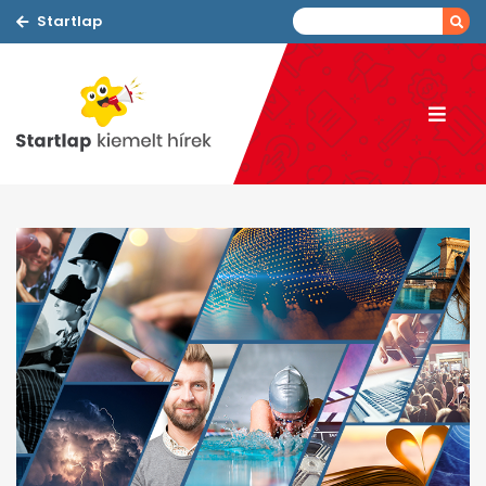
Startlap