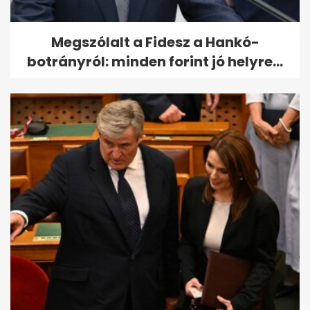
Megszólalt a Fidesz a Hankó-
botrányról: minden forint jó helyre...