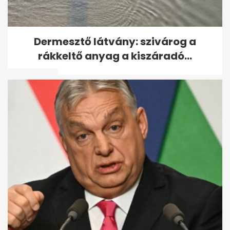
Felmondta a
Dermesztő látvány: szivárog a
Miniszterelnökség a Lounge
rákkeltő anyag a kiszáradó...
Event keretszerződését