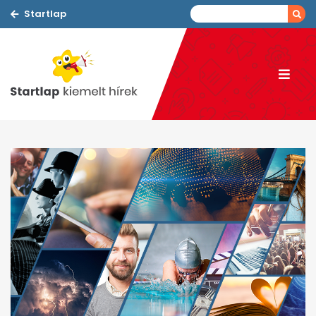
Startlap