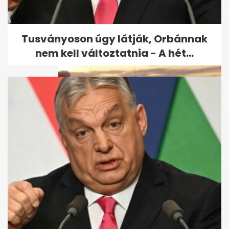
Az első színes magyar filmek:
5 klasszikus, amin
generációk...
Tusványoson úgy látják, Orbánnak
nem kell változtatnia - A hét...
10 második világháborús
játék, ami ma is működik: