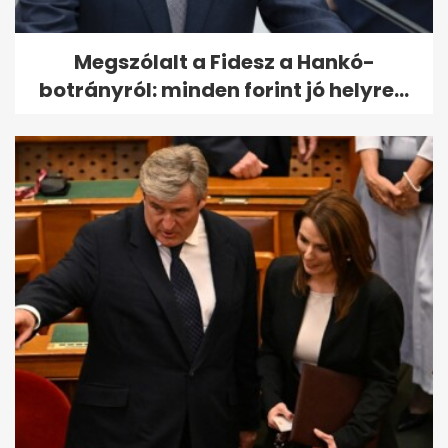
Megszólalt a Fidesz a Hankó-
botrányról: minden forint jó helyre...