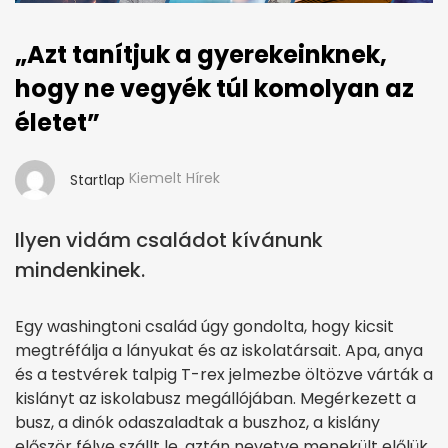
„Azt tanítjuk a gyerekeinknek,
hogy ne vegyék túl komolyan az
életet”
Kiemelt Hírek
Startlap
Ilyen vidám családot kívánunk
mindenkinek.
Egy washingtoni család úgy gondolta, hogy kicsit
megtréfálja a lányukat és az iskolatársait. Apa, anya
és a testvérek talpig T-rex jelmezbe öltözve várták a
kislányt az iskolabusz megállójában. Megérkezett a
busz, a dinók odaszaladtak a buszhoz, a kislány
először félve szállt le, aztán nevetve menekült előlük.