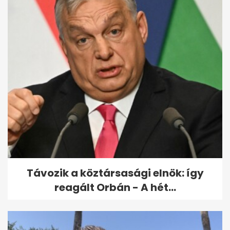
Átmeneti enyhülés után
vasárnaptól ismét erősödik a
hőség
Távozik a köztársasági elnök: így
reagált Orbán - A hét...