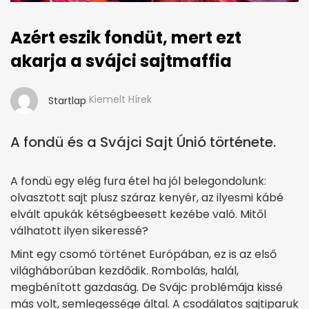
Azért eszik fondüt, mert ezt
akarja a svájci sajtmaffia
Kiemelt Hírek
Startlap
A fondü és a Svájci Sajt Únió története.
A fondü egy elég fura étel ha jól belegondolunk:
olvasztott sajt plusz száraz kenyér, az ilyesmi kábé
elvált apukák kétségbeesett kezébe való. Mitől
válhatott ilyen sikeressé?
Mint egy csomó történet Európában, ez is az első
világháborúban kezdődik. Rombolás, halál,
megbénított gazdaság. De Svájc problémája kissé
más volt, semlegessége által. A csodálatos sajtiparuk