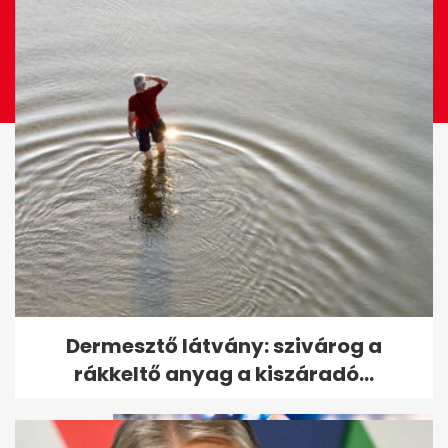
Szombaton kedvezőbb idő jön:
Dermesztő látvány: szivárog a
felszakad a felhőzet, sok...
rákkeltő anyag a kiszáradó...