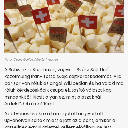
Fotó: Sean Gallup/Getty Images
A Schweizer Kaseunion, vagyis a Svájci Sajt Unió a
közelmúltig irányította svájc sajtkereskedelmét. Alig
pár sor van róluk az angol Wikipédian és ha valaki ma
róluk kérdezősködik csupa elutasító választ kap
mindenkitől. Kicsit olyan ez, mint olaszoknál
érdeklődni a maffiáról.
Az ötvenes évekre a támogatottan gyártott
ugyanolyan sajtok miatt eljött az a pont, amikor a
kartellnek egy új ötlettel kellett előállnia. Kellett