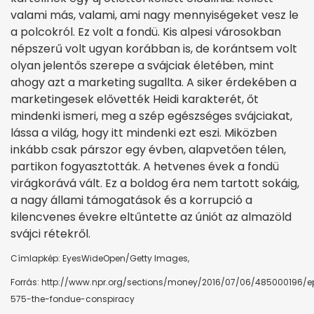
valami más, valami, ami nagy mennyiségeket vesz le
a polcokról. Ez volt a fondü. Kis alpesi városokban
népszerű volt ugyan korábban is, de korántsem volt
olyan jelentős szerepe a svájciak életében, mint
ahogy azt a marketing sugallta. A siker érdekében a
marketingesek elővették Heidi karakterét, őt
mindenki ismeri, meg a szép egészséges svájciakat,
lássa a világ, hogy itt mindenki ezt eszi. Miközben
inkább csak párszor egy évben, alapvetően télen,
partikon fogyasztották. A hetvenes évek a fondü
virágkorává vált. Ez a boldog éra nem tartott sokáig,
a nagy állami támogatások és a korrupció a
kilencvenes évekre eltűntette az úniót az almazöld
svájci rétekről.
Címlapkép: EyesWideOpen/Getty Images,
Forrás: http://www.npr.org/sections/money/2016/07/06/485000196/e
575-the-fondue-conspiracy