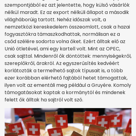
szempontjából ez azt jelentette, hogy külső vásárlók
nélkül maradt. Ez az export nélküli állapot a második
világháborúig tartott. Nehéz időszak volt, a
nemzetközi kereskedelem összeomlott, csak a hazai
fogyasztókra támaszkodhattak, normálisan ez a
csőd szélére sodorta volna őket. Ezért álltak elő az
Unió ötletével, ami egy kartell volt. Mint az OPEC,
csak sajttal. Mindenről ők döntöttek: mennyiségekről,
szereplőkről, árakról. Az egyszerűsítés kedvéért
korlátozták a termelhető sajtok típusait is, a több
ezer korábban elérhető fajtából hetet támogattak,
ilyen volt az ementáli meg például a Gruyére. Komoly
támogatásokat kaptak a kormánytól és mindenek
felett ők álltak ha sajtról volt szó.