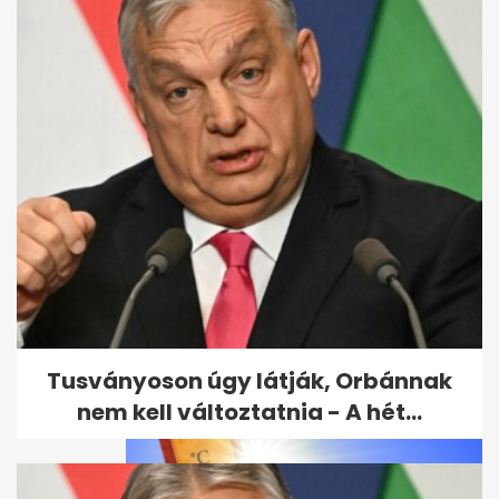
Ross Godfrey elárulta, mit
jelent neki a Sziget és
Budapest
Tusványoson úgy látják, Orbánnak
nem kell változtatnia - A hét...