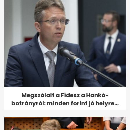
Megszólalt a Fidesz a Hankó-
botrányról: minden forint jó helyre...