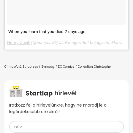
When you learn that you died 2 days ago….
Henry Cavill
(@henrycavill) által megosztott bejegyzés,
Márc 5., 2018, időpont: 5:31 (PST időzóna szerint)
Címlapfotó: Europress / Syncopy / DC Comics / Collection Christophel
Iratkozz fel a hírlevelünkre, hogy ne maradj le a
legérdekesebb cikkekről!