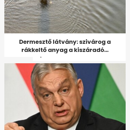
Osváth Zsolt rosszul lett a 42
Dermesztő látvány: szivárog a
fokos hőségben: „Elment a
rákkeltő anyag a kiszáradó...
kép”