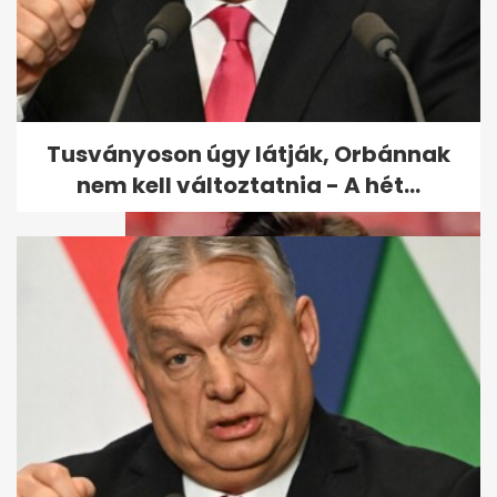
Nyaralás előtt ezt ne tedd: 3
rejtekhely, amit a betörők
ismernek
Tusványoson úgy látják, Orbánnak
nem kell változtatnia - A hét...