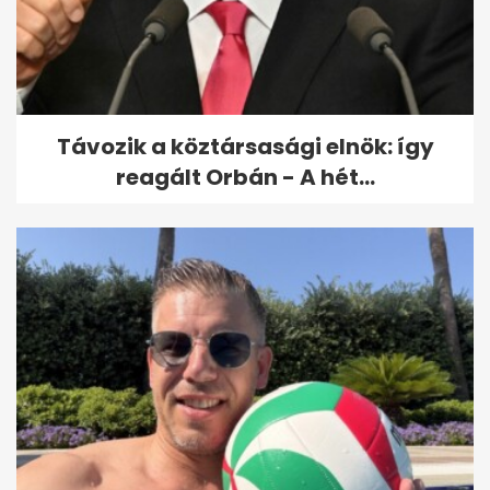
Ördög Nóra: a Szombat esti láz
előtt azt mondták, egy hét...
Távozik a köztársasági elnök: így
reagált Orbán - A hét...