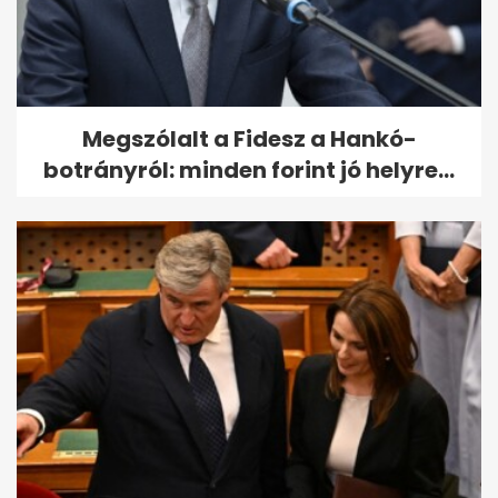
Megszólalt a Fidesz a Hankó-
botrányról: minden forint jó helyre...