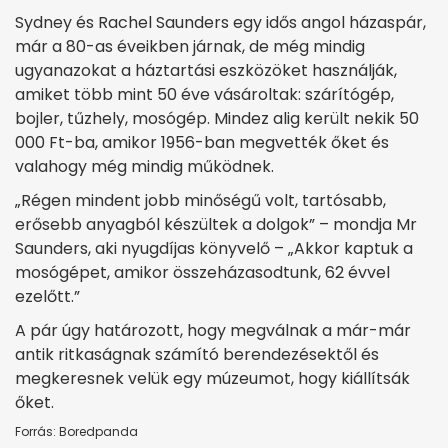
Sydney és Rachel Saunders egy idős angol házaspár,
már a 80-as éveikben járnak, de még mindig
ugyanazokat a háztartási eszközöket használják,
amiket több mint 50 éve vásároltak: szárítógép,
bojler, tűzhely, mosógép. Mindez alig került nekik 50
000 Ft-ba, amikor 1956-ban megvették őket és
valahogy még mindig működnek.
„Régen mindent jobb minőségű volt, tartósabb,
erősebb anyagból készültek a dolgok” – mondja Mr
Saunders, aki nyugdíjas könyvelő – „Akkor kaptuk a
mosógépet, amikor összeházasodtunk, 62 évvel
ezelőtt.”
A pár úgy határozott, hogy megválnak a már-már
antik ritkaságnak számító berendezésektől és
megkeresnek velük egy múzeumot, hogy kiállítsák
őket.
Forrás: Boredpanda