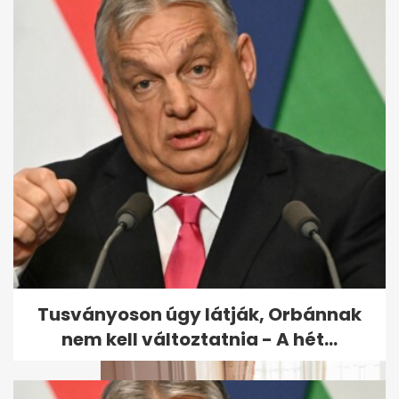
Drámai életmentés a Dráván,
két barcsi apa ugrott a
fuldokló...
Tusványoson úgy látják, Orbánnak
nem kell változtatnia - A hét...