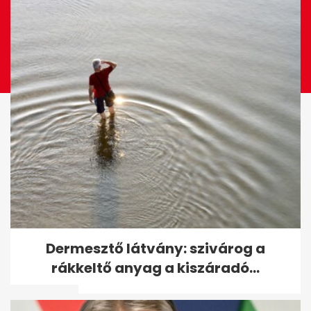
7 Netflix-dokusorozat, amit
Dermesztő látvány: szivárog a
milliók néznek: könnyű
rákkeltő anyag a kiszáradó...
rákattanni