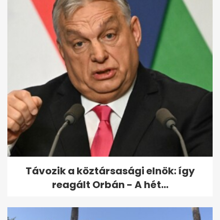
5 ikonikus filmjelenet, amit a
színészek utólag inkább
kihagytak...
Távozik a köztársasági elnök: így
reagált Orbán - A hét...