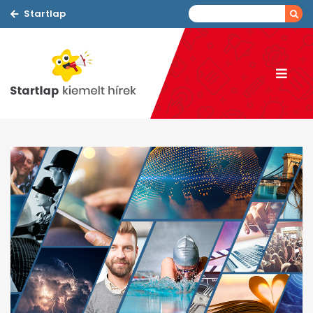
Startlap