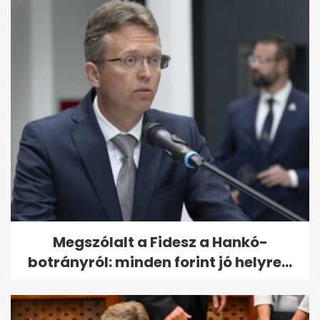
Megszólalt a Fidesz a Hankó-
botrányról: minden forint jó helyre...