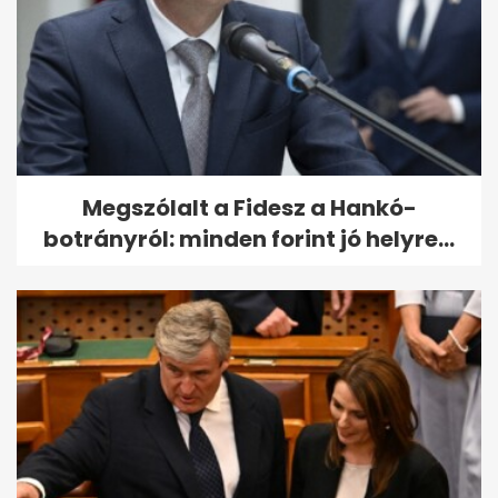
Megszólalt a Fidesz a Hankó-
botrányról: minden forint jó helyre...