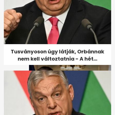
2,8-as földrengést mértek
Romániában, Gătaia
közelében
Tusványoson úgy látják, Orbánnak
nem kell változtatnia - A hét...