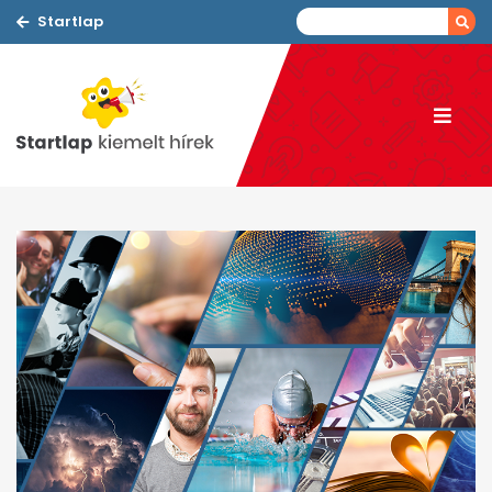
Startlap