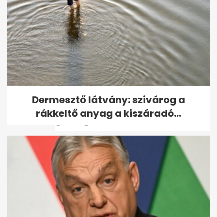
Kínai kutatók új térképen
Dermesztő látvány: szivárog a
mutatják meg a Hold
rákkeltő anyag a kiszáradó...
geológiai...