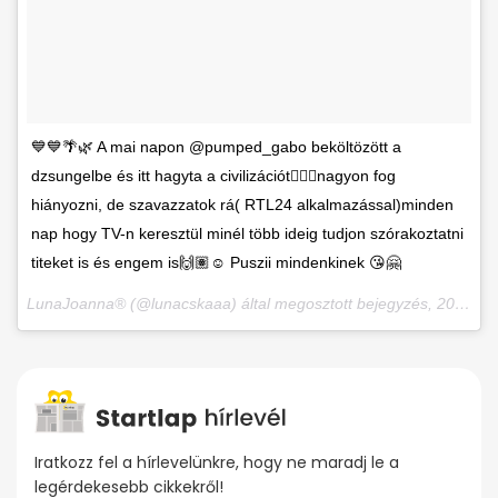
💙💙🌴🌿 A mai napon @pumped_gabo beköltözött a
dzsungelbe és itt hagyta a civilizációt💁🏽‍♀️nagyon fog
hiányozni, de szavazzatok rá( RTL24 alkalmazással)minden
nap hogy TV-n keresztül minél több ideig tudjon szórakoztatni
titeket is és engem is🙌🏽☺️ Puszii mindenkinek 😘🤗
LunaJoanna® (@lunacskaaa) által megosztott bejegyzés,
2017. Nov 26., 04:12 PST
Iratkozz fel a hírlevelünkre, hogy ne maradj le a
legérdekesebb cikkekről!