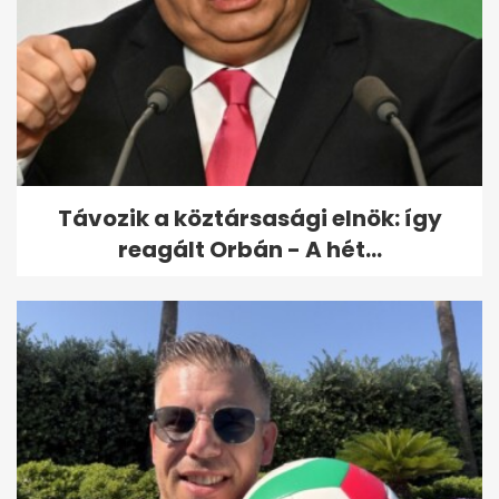
Feledy Botond: új külügyi
stratégia készül, szakítás az...
Távozik a köztársasági elnök: így
reagált Orbán - A hét...