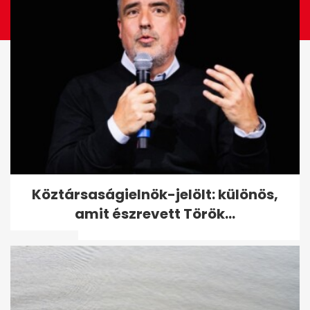
Mi történhetett Mészárosék
Köztársaságielnök-jelölt: különös,
felcsúti karácsonyi bulijában?
amit észrevett Török...
A...