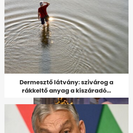
Magyarok millióit érintette:
ezért nem lehetett kiváltani
az...
Dermesztő látvány: szivárog a
rákkeltő anyag a kiszáradó...