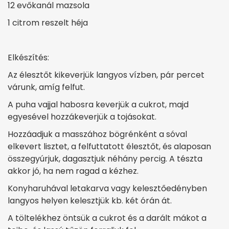
12 evőkanál mazsola
1 citrom reszelt héja
Elkészítés:
Az élesztőt kikeverjük langyos vízben, pár percet
várunk, amíg felfut.
A puha vajjal habosra keverjük a cukrot, majd
egyesével hozzákeverjük a tojásokat.
Hozzáadjuk a masszához bögrénként a sóval
elkevert lisztet, a felfuttatott élesztőt, és alaposan
összegyúrjuk, dagasztjuk néhány percig. A tészta
akkor jó, ha nem ragad a kézhez.
Konyharuhával letakarva vagy kelesztőedényben
langyos helyen kelesztjük kb. két órán át.
A töltelékhez öntsük a cukrot és a darált mákot a