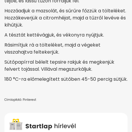
tejbe, és lassú tűzön forraljuk fel.
Hozzáadjuk a mazsolát, és sűrűre főzzük a tölteléket.
Hozzákeverjük a citromhéjat, majd a tűzről levéve és
kihűtjük.
A tésztát kettévágjuk, és vékonyra nyújtjuk.
Rásimítjuk rá a tölteléket, majd a végeket
visszahajtva feltekerjük.
Sütőpapírral bélelt tepsire rakjuk és megkenjük
felvert tojással. Villával megszurkáljuk.
180 °C-ra előmelegített sütőben 45-50 percig sütjük.
Címlapfotó: Pinterest