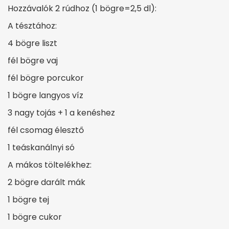
Hozzávalók 2 rúdhoz (1 bögre=2,5 dl):
A tésztához:
4 bögre liszt
fél bögre vaj
fél bögre porcukor
1 bögre langyos víz
3 nagy tojás + 1 a kenéshez
fél csomag élesztő
1 teáskanálnyi só
A mákos töltelékhez:
2 bögre darált mák
1 bögre tej
1 bögre cukor