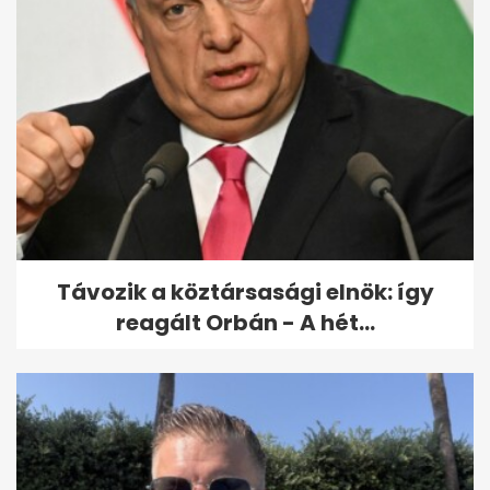
Távozik a köztársasági elnök: így
reagált Orbán - A hét...