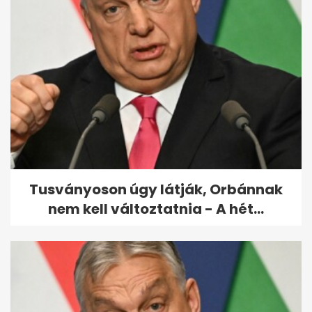
12 fontos gondolat Sulyok
Tamás rendhagyó, karácsonyi
beszédéből
Tusványoson úgy látják, Orbánnak
nem kell változtatnia - A hét...