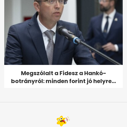
Megszólalt a Fidesz a Hankó-
botrányról: minden forint jó helyre...