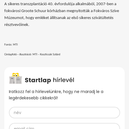
A sikeres transzplantáció 40. évfordulója alkalmából, 2007-ben a
fokvárosi Groote Schuur kórházban megnyitották a Fokváros Szíve
Múzeumot, hogy emléket állítsanak az első sikeres szívátültetés
résztvevőinek.
Forrás: MTI
Címlapfotó – illusztráció: MTI – Koszticsák Szilárd
Iratkozz fel a hírlevelünkre, hogy ne maradj le a
legérdekesebb cikkekről!