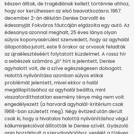
készen álltak, de tragédiának kellett történnie ahhoz,
hogy sor kerülhessen az első beavatkozásra. 1967.
december 2-án délután Denise Darvallt és
édesanyját Fokváros főutcáján elgázolta egy autó. Az
édesanya azonnal meghalt, 25 éves lánya olyan
súlyos koponyasérülést szenvedett, hogy az agyhalál
állapotába jutott, este 9 órakor az orvosok feladták
az újraélesztéséért folytatott küzdelmet. A rossz hír
a sebészek számára „jó” hírt is jelentett, Denise
agyhalott volt, de a szíve egészségesen dobogott.
Halottá nyilvánítása azonban súlyos etikai
problémát jelentett, mivel ekkor a halál
megállapításához az agyhalál beállta, mint
visszafordíthatatlan esemény ténye még nem volt
engedélyezett (a harvardi agyhalál-kritérium csak
1968-ban született meg). Négy évtized után derült
csak ki, hogy a hivatalos halottá nyilvánításhoz végül
káliuminjekcióval állították le Denise szívét. Gyászoló
apja hozzájárult a szervdonációhoz, veséjét a tízéves