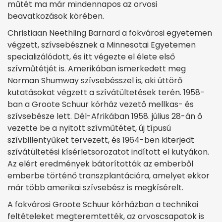
műtét ma már mindennapos az orvosi
beavatkozások körében.
Christiaan Neethling Barnard a fokvárosi egyetemen
végzett, szívsebésznek a Minnesotai Egyetemen
specializálódott, és itt végezte el élete első
szívműtétjét is. Amerikában ismerkedett meg
Norman Shumway szívsebésszel is, aki úttörő
kutatásokat végzett a szívátültetések terén. 1958-
ban a Groote Schuur kórház vezető mellkas- és
szívsebésze lett. Dél-Afrikában 1958. július 28-án ő
vezette be a nyitott szívműtétet, új típusú
szívbillentyűket tervezett, és 1964-ben kiterjedt
szívátültetési kísérletsorozatot indított el kutyákon.
Az elért eredmények bátorították az emberből
emberbe történő transzplantációra, amelyet ekkor
már több amerikai szívsebész is megkísérelt.
A fokvárosi Groote Schuur kórházban a technikai
feltételeket megteremtették, az orvoscsapatok is