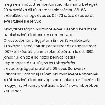
meg nem műtött embertársaik. Ma már a betegek
90 százaléka éli túl a transzplantációt, 86-88
százalékos az egy éves és 69-73 százalékos az öt
éves túlélési esélyük.
Magyarországon huszonöt évvel később került sor
az első szívátültetésre. A Semmelweis
Orvostudományi Egyetem Ér- és Szívsebészeti
Klinikáján Szabó Zoltán professzor és csapata már
1987-től készült a transzplantációra, mielőtt 1992.
január 3-án az első hazai beavatkozást
végrehajtották. A súlyos és többszörös
szívbetegséggel született, 28 éves Schwartz
Sándornak adtak új szívet. Ma már évente ötvennél
is több szívátültetést végeznek nálunk, az ötszázadik
magyar szívtranszplantációra 2017 novemberében
került sor.