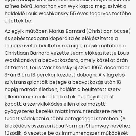
színes bőrű Jonathan van Wyk kapta meg, szívét a
haldokló Louis Washkansky 55 éves fogorvos testébe
ültették be.
Az egyik műtőben Marius Barnard (Christiaan öccse)
és sebészcsapata kioperálta és előkészítette a
donorszívet a beültetésre, míg a másik műtőben a
Christiaan Barnard vezette team előkészítette Louis
Washkanskyt a beavatkozásra, amely közel öt órán
át tartott. Louis Washkansky új szíve 1967. december
3-án 6 óra 13 perckor kezdett dobogni. A világ első
szívtranszplantált betege a beavatkozás után 18
napig maradt életben, halálát a beültetett szerv
elleni immunreakciók okozták. Tüdőgyulladást
kapott, a szervkilökődés ellen alkalmazott
gyógyszeres kezelés miatt immunrendszere nem
tudott védekezni a többi betegséggel szemben. (A
kilökődés visszaszorítása Norman Shumway nevéhez
fűződik, ő vezette be az immunrendszer működését