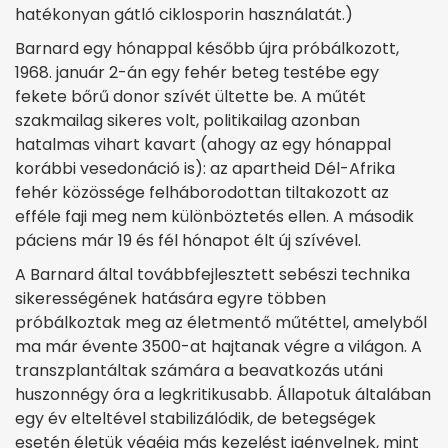
hatékonyan gátló ciklosporin használatát.)
Barnard egy hónappal később újra próbálkozott,
1968. január 2-án egy fehér beteg testébe egy
fekete bőrű donor szívét ültette be. A műtét
szakmailag sikeres volt, politikailag azonban
hatalmas vihart kavart (ahogy az egy hónappal
korábbi vesedonáció is): az apartheid Dél-Afrika
fehér közössége felháborodottan tiltakozott az
efféle faji meg nem különböztetés ellen. A második
páciens már 19 és fél hónapot élt új szívével.
A Barnard által továbbfejlesztett sebészi technika
sikerességének hatására egyre többen
próbálkoztak meg az életmentő műtéttel, amelyből
ma már évente 3500-at hajtanak végre a világon. A
transzplantáltak számára a beavatkozás utáni
huszonnégy óra a legkritikusabb. Állapotuk általában
egy év elteltével stabilizálódik, de betegségek
esetén életük végéig más kezelést igényelnek, mint