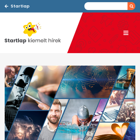
Startlap