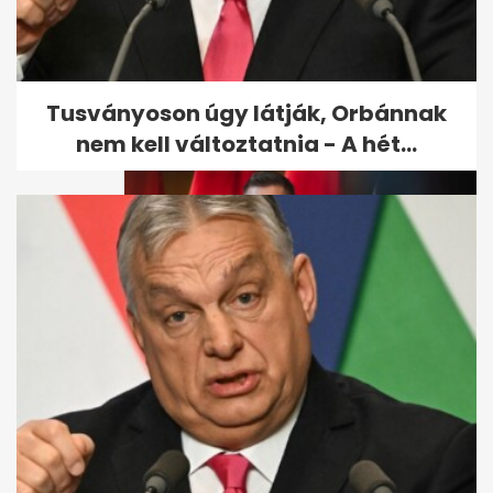
Magyar Péter bejelentette:
Vége az önkéntes...
Tusványoson úgy látják, Orbánnak
nem kell változtatnia - A hét...
Magyar Péter bizonyítékot
vett elő: Orbánék évek óta
tudtak...