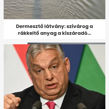
Az olasz futball válsága:
Dermesztő látvány: szivárog a
Guardiola sokkolta, Mancini...
rákkeltő anyag a kiszáradó...