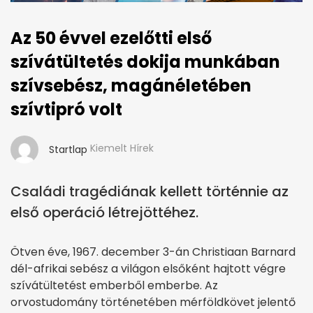
Az 50 évvel ezelőtti első
szívátültetés dokija munkában
szívsebész, magánéletében
szívtipró volt
Kiemelt Hírek
Startlap
Családi tragédiának kellett történnie az
első operáció létrejöttéhez.
Ötven éve, 1967. december 3-án Christiaan Barnard
dél-afrikai sebész a világon elsőként hajtott végre
szívátültetést emberből emberbe. Az
orvostudomány történetében mérföldkövet jelentő