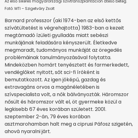
Az első sikeres magyarországi szívtranszplantáción áteső beteg.
Fotó: MTI – Szigetváry Zsolt
Barnard professzor (aki 1974-ben az első kettős
szívátültetést is végrehajtotta) 1983-ban a kezeit
megtámadó ízületi gyulladás miatt sebészi
munkájának feladására kényszerült. Életkedve
megmaradt, tudományos munkáját az öregedés
problémáinak tanulmányozásával folytatta.
Mindeközben homárt tenyésztett és farmerkedett,
vendéglőket nyitott, sőt sci-fi íróként is
bemutatkozott. Az igen jóképű, gazdag és
extravagáns orvos a magánéletében is
szívspecialista volt, a nők bálványozták. Háromszor
nősült és háromszor vált el, öt gyermeke közül a
legkisebb 67 éves korában született. 2001.
szeptember 2-án, 79 éves korában
asztmarohamban halt meg a ciprusi Páfosz szigetén,
ahová nyaralni járt.