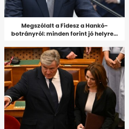
Megszólalt a Fidesz a Hankó-
botrányról: minden forint jó helyre...