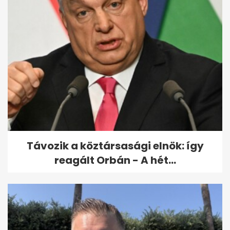
Felmondta a
Miniszterelnökség a Lounge
Event keretszerződését
Távozik a köztársasági elnök: így
reagált Orbán - A hét...