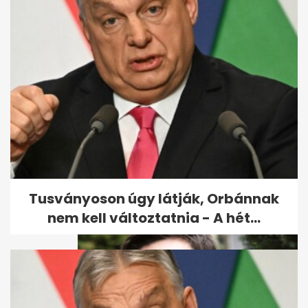
Szeptemberben visszatér az
AXN Crime, a Viasat Film
megszűnik
Tusványoson úgy látják, Orbánnak
nem kell változtatnia - A hét...