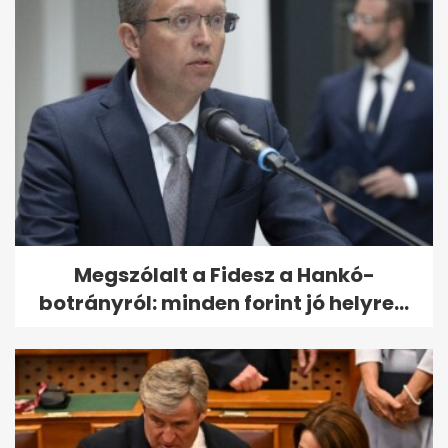
Megszólalt a Fidesz a Hankó-
botrányról: minden forint jó helyre...