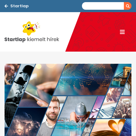
Startlap