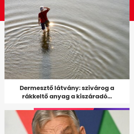
Elliot Page exeinek listája: híres
Dermesztő látvány: szivárog a
nők és férfiak a múltjából
rákkeltő anyag a kiszáradó...