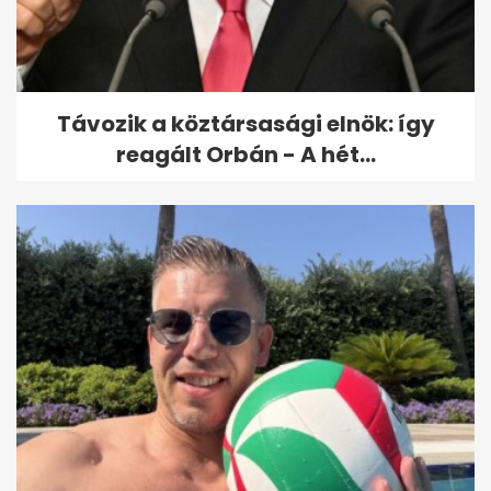
Helene-hurrikán az Egyesült...
Távozik a köztársasági elnök: így
reagált Orbán - A hét...