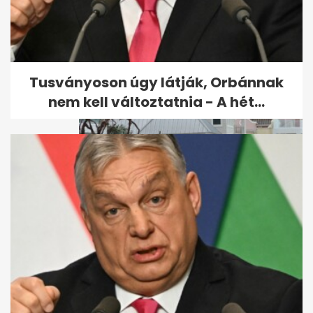
A NER újabb sztárpapja bukott
le, ministráns fiúkat zaklatott
Tusványoson úgy látják, Orbánnak
nem kell változtatnia - A hét...
Brutális pusztítást végzett a