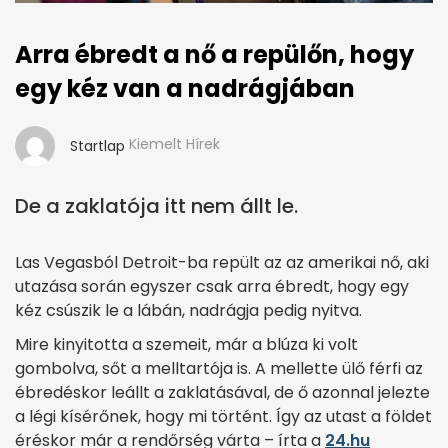
Arra ébredt a nő a repülőn, hogy
egy kéz van a nadrágjában
Kiemelt Hírek
Startlap
De a zaklatója itt nem állt le.
Las Vegasból Detroit-ba repült az az amerikai nő, aki
utazása során egyszer csak arra ébredt, hogy egy
kéz csúszik le a lábán, nadrágja pedig nyitva.
Mire kinyitotta a szemeit, már a blúza ki volt
gombolva, sőt a melltartója is. A mellette ülő férfi az
ébredéskor leállt a zaklatásával, de ő azonnal jelezte
a légi kísérőnek, hogy mi történt. Így az utast a földet
éréskor már a rendőrség várta – írta a
24.hu