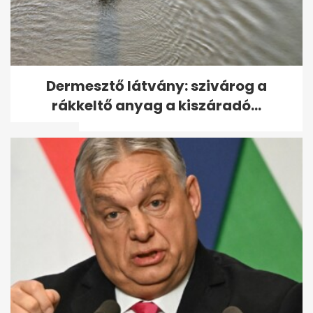
Jimmy Carter, aki visszaadta
Dermesztő látvány: szivárog a
a magyaroknak a Szent
rákkeltő anyag a kiszáradó...
Koronát: a 100...