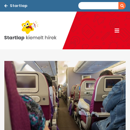
Startlap