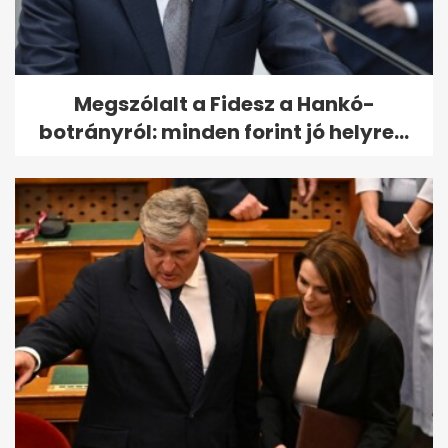
Megszólalt a Fidesz a Hankó-
botrányról: minden forint jó helyre...