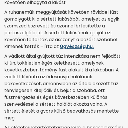
követően elhagyta a lakást.
A ruhaneműk meggyújtását követően röviddel füst
gomolygott ki a sértett lakásából, amelyet az egyik
szomszéd észrevett és azonnal értesítette a
portaszolgálatot. A sértett lakásának ajtaját ezt
követően feltörték, az asszonyt a bezárt szobából
kimenekítették – írta az
Ügyészség.hu.
A vádlott által gyújtott tűz intenzitása nem fejlődött
ki, ún. tökéletlen égés keletkezett, amelynek
következtében tömény füst alakult ki a lakásban. A
vádlott kívánta az édesanyja halálának
bekövetkezését, amennyiben az általa okozott tűz
ténylegesen kifejlődik és bejut a szobába, ott
füstmérgezés és égés következtében különös
szenvedéssel a sértett halálát okozta volna. A
sértett életét a gyors külső beavatkozás mentette
meg.
Az előzetes letartóztatásban lévő, a bűncselekmény