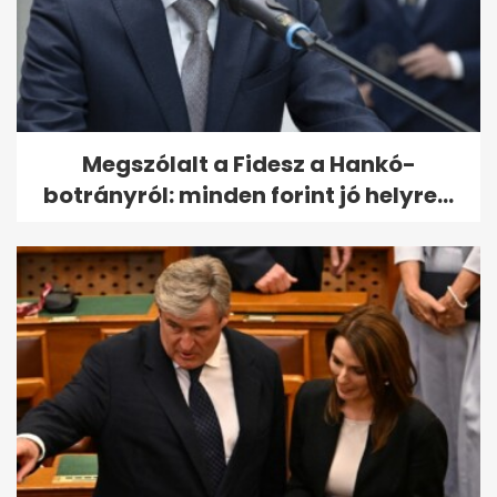
Megszólalt a Fidesz a Hankó-
botrányról: minden forint jó helyre...