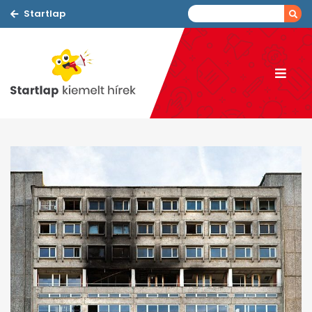
Startlap