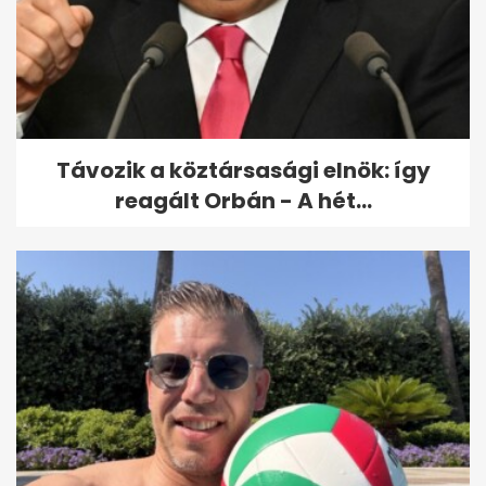
indult vonat
Távozik a köztársasági elnök: így
reagált Orbán - A hét...