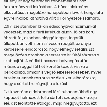
élt együtt egy debreceni többemeletes ház
önkormányzati lakásában. A bűncselekmény
elkövetését megelőző hónapokban levert hangulata
egyre inkább láthatóvá vált a környezete számára.
2017. szeptember 13-án édesanyjával házimunkát
végeztek, majd a férfi lefeküdt aludni. 16 óra körül
ébredt fel, azonban eléggé ideges, ingerült
állapotban volt, nem szívesen reagált az anyja
kérdéseire, elhatározta, hogy elmegy sétálni. Ezt
megelőzően azonban a sértettre kívülről rázárta a
szobaajtót. A vádlott hosszas bolyongás után
másnap reggel fél hét körül érkezett vissza a
bérlakásba, amikor is végső elkeseredésében, mivel
értelmetlennek tartotta az életüket, elhatározta,
hogy a sértettre rágyújtja a lakást.
Ezt követően a debreceni férfi ruhaneműkből egy
kupacot halmozott fel a sértett szobájának ajtaja
elé, azt leöntötte étolajjal, majd meggyújtotta, ezt