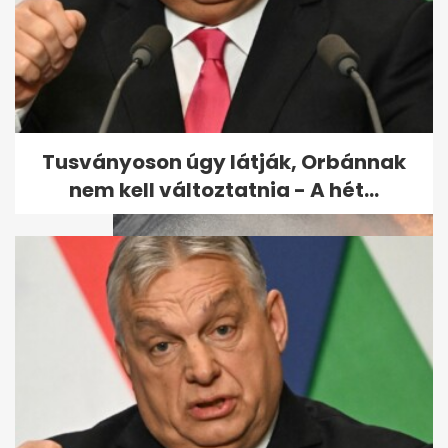
Gyújtogatás volt a román
parlament épületében
Tusványoson úgy látják, Orbánnak
nem kell változtatnia - A hét...
Kigyulladt egy Debrecenből