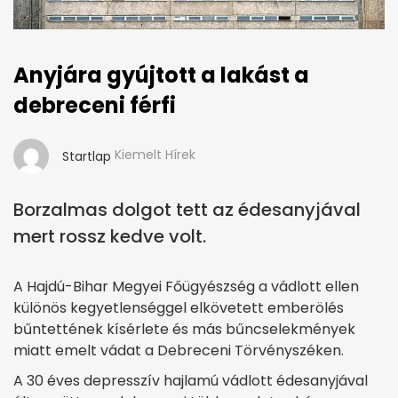
Anyjára gyújtott a lakást a
debreceni férfi
Kiemelt Hírek
Startlap
Borzalmas dolgot tett az édesanyjával
mert rossz kedve volt.
A Hajdú-Bihar Megyei Főügyészség a vádlott ellen
különös kegyetlenséggel elkövetett emberölés
bűntettének kísérlete és más bűncselekmények
miatt emelt vádat a Debreceni Törvényszéken.
A 30 éves depresszív hajlamú vádlott édesanyjával