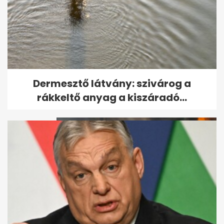
Súlyos baleset Debrecenben:
Dermesztő látvány: szivárog a
összeütközött két autóbusz
rákkeltő anyag a kiszáradó...