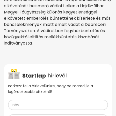
elkövetését beismerő vádlott ellen a Hajdú-Bihar
Megyei Főügyészség különös kegyetlenséggel
elkövetett emberölés bűntettének kísérlete és más
bűncselekmények miatt emelt vádat a Debreceni
Törvényszéken. A vádiratban fegyházbüntetés és
közügyektől eltiltás mellékbüntetés kiszabását
indítványozta.
Iratkozz fel a hírlevelünkre, hogy ne maradj le a
legérdekesebb cikkekről!