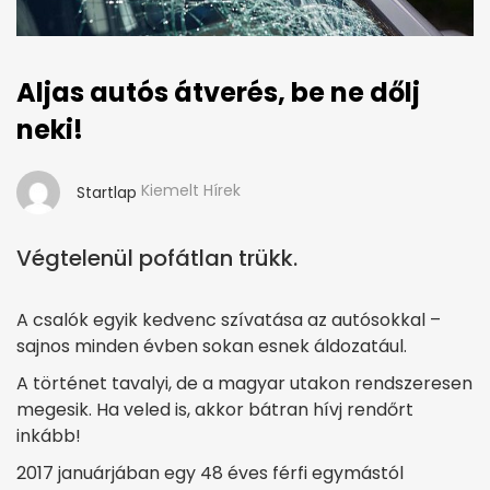
Aljas autós átverés, be ne dőlj
neki!
Kiemelt Hírek
Startlap
Végtelenül pofátlan trükk.
A csalók egyik kedvenc szívatása az autósokkal –
sajnos minden évben sokan esnek áldozatául.
A történet tavalyi, de a magyar utakon rendszeresen
megesik. Ha veled is, akkor bátran hívj rendőrt
inkább!
2017 januárjában egy 48 éves férfi egymástól