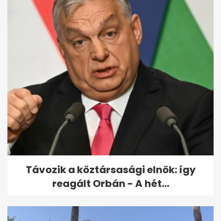
Kutyákat, macskát mentettek
a rendőrök egy forró autóból...
Távozik a köztársasági elnök: így
reagált Orbán - A hét...