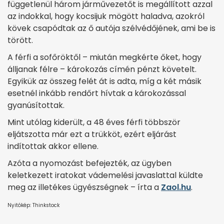
függetlenül három járművezetőt is megállított azzal
az indokkal, hogy kocsijuk mögött haladva, azokról
kövek csapódtak az ő autója szélvédőjének, ami be is
törött.
A férfi a sofőröktől – miután megkérte őket, hogy
álljanak félre – károkozás címén pénzt követelt.
Egyikük az összeg felét át is adta, míg a két másik
esetnél inkább rendőrt hívtak a károkozással
gyanúsítottak.
Mint utólag kiderült, a 48 éves férfi többször
eljátszotta már ezt a trükköt, ezért eljárást
indítottak akkor ellene.
Azóta a nyomozást befejezték, az ügyben
keletkezett iratokat vádemelési javaslattal küldte
meg az illetékes ügyészségnek – írta a
Zaol.hu
.
Nyitókép: Thinkstock