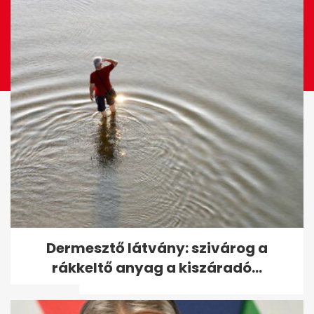
Magyar Péter elárulta, hogy
Dermesztő látvány: szivárog a
hol folytatja, ha a Fidesz nyeri
rákkeltő anyag a kiszáradó...
a...