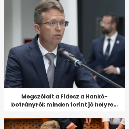
Megszólalt a Fidesz a Hankó-
botrányról: minden forint jó helyre...