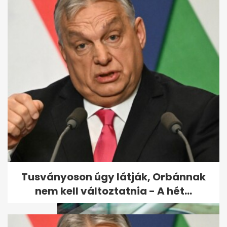
Ritka villámrajt a magyar
autópiacon (x)
Tusványoson úgy látják, Orbánnak
nem kell változtatnia - A hét...