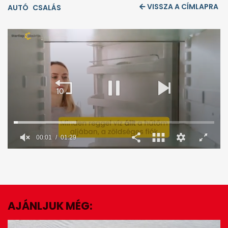
VISSZA A CÍMLAPRA
AUTÓ
CSALÁS
00:02
01:29
0
seconds
of
1
minute,
29
seconds
AJÁNLJUK MÉG:
EZ IS ÉRDEKELHET