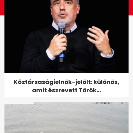
Eltemették Alain Delont - A hét
Köztársaságielnök-jelölt: különös,
legfontosabb hírei képekben
amit észrevett Török...