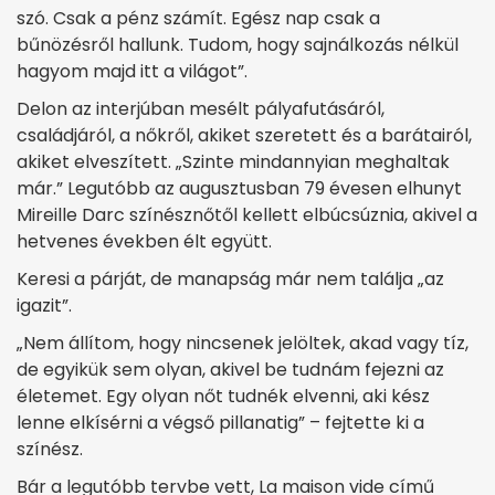
szó. Csak a pénz számít. Egész nap csak a
bűnözésről hallunk. Tudom, hogy sajnálkozás nélkül
hagyom majd itt a világot”.
Delon az interjúban mesélt pályafutásáról,
családjáról, a nőkről, akiket szeretett és a barátairól,
akiket elveszített. „Szinte mindannyian meghaltak
már.” Legutóbb az augusztusban 79 évesen elhunyt
Mireille Darc színésznőtől kellett elbúcsúznia, akivel a
hetvenes években élt együtt.
Keresi a párját, de manapság már nem találja „az
igazit”.
„Nem állítom, hogy nincsenek jelöltek, akad vagy tíz,
de egyikük sem olyan, akivel be tudnám fejezni az
életemet. Egy olyan nőt tudnék elvenni, aki kész
lenne elkísérni a végső pillanatig” – fejtette ki a
színész.
Bár a legutóbb tervbe vett, La maison vide című