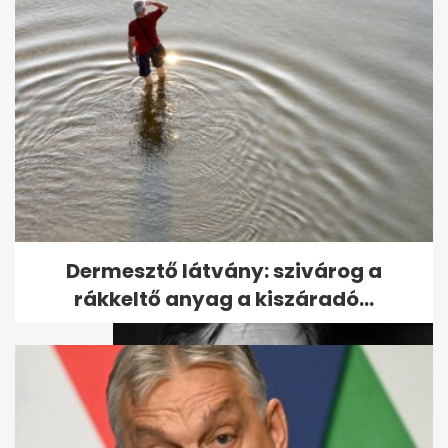
Így búcsúznak Alain Delontól a
művészek és politikusok
Dermesztő látvány: szivárog a
rákkeltő anyag a kiszáradó...