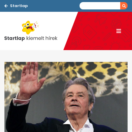
Startlap