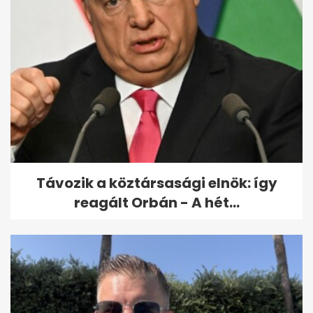
Távozik a köztársasági elnök: így
reagált Orbán - A hét...