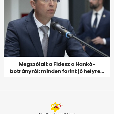
Megszólalt a Fidesz a Hankó-
botrányról: minden forint jó helyre...