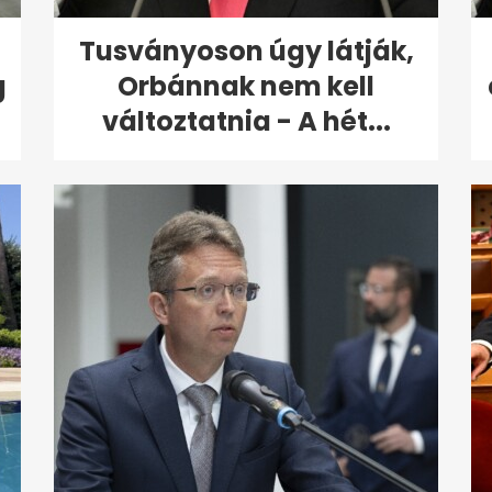
Tusványoson úgy látják,
g
Orbánnak nem kell
változtatnia - A hét...