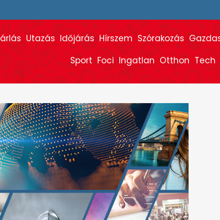
árlás
Utazás
Időjárás
Hírszem
Szórakozás
Gazda
Sport
Foci
Ingatlan
Otthon
Tech