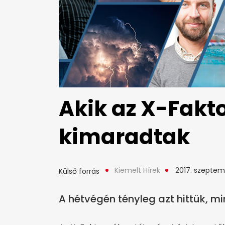
Akik az X-Fakt
kimaradtak
Kiemelt Hírek
2017. szeptem
Külső forrás
A hétvégén tényleg azt hittük, mi