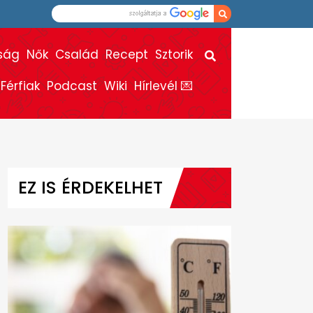
ság
Nők
Család
Recept
Sztorik
Férfiak
Podcast
Wiki
Hírlevél 💌
EZ IS ÉRDEKELHET