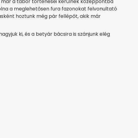
ől már a tábor történései kerülnek középpontba
volna a meglehetősen fura fazonokat felvonultató
ásként hoztunk még pár fellépőt, akik már
agyjuk ki, és a betyár bácsira is szánjunk elég