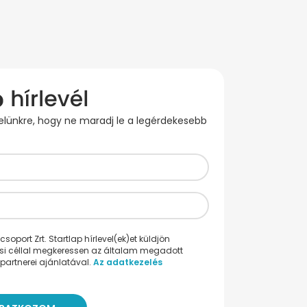
evelünkre, hogy ne maradj le a legérdekesebb
oport Zrt. Startlap hírlevel(ek)et küldjön
ési céllal megkeressen az általam megadott
partnerei ajánlatával.
Az adatkezelés