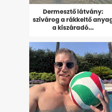
Dermesztő látvány:
szivárog a rákkeltő anya
a kiszáradó...