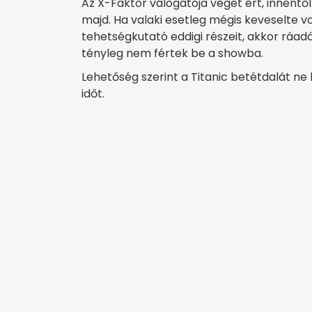
Az X-Faktor válogatója véget ért, innent
majd. Ha valaki esetleg mégis keveselte 
tehetségkutató eddigi részeit, akkor ráad
tényleg nem fértek be a showba.
Lehetőség szerint a Titanic betétdalát ne h
időt.