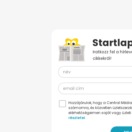
Iratkozz fel a hírl
cikkekről!
Hozzájárulok, hogy a Central Médiacs
számomra, és közvetlen üzletszerz
elérhetőségeimen saját vagy üzleti 
részletei