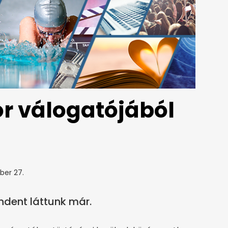
or válogatójából
ber 27.
ndent láttunk már.