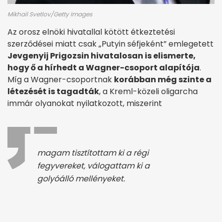
Mikhail Svetlov/Getty Images
Az orosz elnöki hivatallal kötött étkeztetési
szerződései miatt csak „Putyin séfjeként” emlegetett
Jevgenyij Prigozsin hivatalosan is elismerte,
hogy ő a hírhedt a Wagner-csoport alapítója
.
Míg a Wagner-csoportnak
korábban még szinte a
létezését is tagadták
, a Kreml-közeli oligarcha
immár olyanokat nyilatkozott, miszerint
magam tisztítottam ki a régi
fegyvereket, válogattam ki a
golyóálló mellényeket.