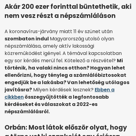
Akár 200 ezer forinttal büntethetik, aki
nem vesz részt a népszámláláson
A koronavírus-járvány miatt 11 év szünet után
szombaton indul
Magyarország utolsó olyan
népszámlálása, amely aktív lakossági
közreműködést igényel. A témával kapcsolatban
egy sor kérdés merül fel. Kötelező a részvétel?
Mi
történik, ha valaki nincs otthon? Hogyan lehet
ellenőrizni, hogy tényleg a számlálóbiztosokat
engedjük be a lakásba? Van lehetőség utólagos
javításra?
Milyen kérdések lesznek?
Ebben a
cikkben
összegyűjtötték a legfontosabb
kérdéseket és válaszokat a 2022-es
népszámlálásról.
Orbán: Most látok először olyat, hogy