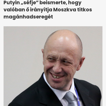
Putyin „séfje” beismerte, hogy
valóban ő irányítja Moszkva titkos
magánhadseregét