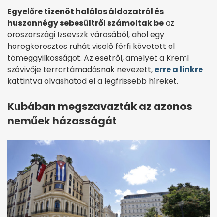
Egyelőre tizenöt halálos áldozatról és
huszonnégy sebesültről számoltak be
az
oroszországi Izsevszk városából, ahol egy
horogkeresztes ruhát viselő férfi követett el
tömeggyilkosságot. Az esetről, amelyet a Kreml
szóvivője terrortámadásnak nevezett,
erre a linkre
kattintva olvashatod el a legfrissebb híreket.
Kubában megszavazták az azonos
neműek házasságát