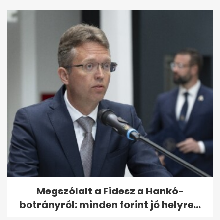
Megszólalt a Fidesz a Hankó-
botrányról: minden forint jó helyre...