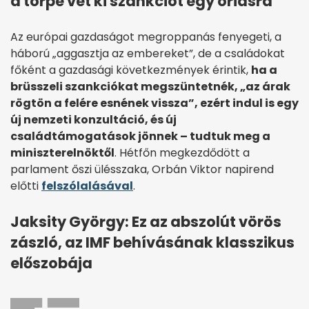
a törpe vet ki szankciót egy óriásra
Az európai gazdaságot megroppanás fenyegeti, a
háború „aggasztja az embereket”, de a családokat
főként a gazdasági következmények érintik,
ha a
brüsszeli szankciókat megszüntetnék, „az árak
rögtön a felére esnének vissza”, ezért indul is egy
új nemzeti konzultáció, és új
családtámogatások jönnek – tudtuk meg a
miniszterelnöktől
. Hétfőn megkezdődött a
parlament őszi ülésszaka, Orbán Viktor napirend
előtti
felszólalásával
.
Jaksity György: Ez az abszolút vörös
zászló, az IMF behívásának klasszikus
előszobája