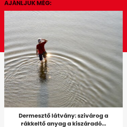
seconds
AJÁNLJUK MÉG:
EZ IS ÉRDEKELHET
Tusványoson úgy látják,
Dermesztő látvány: szivárog a
Orbánnak nem kell
rákkeltő anyag a kiszáradó...