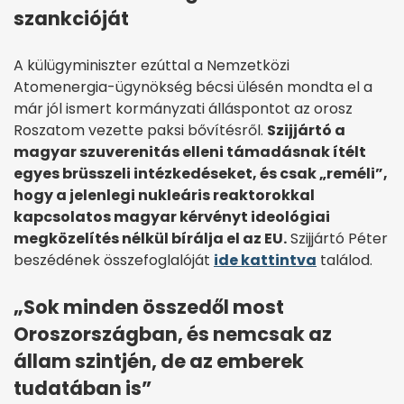
szankcióját
A külügyminiszter ezúttal a Nemzetközi
Atomenergia-ügynökség bécsi ülésén mondta el a
már jól ismert kormányzati álláspontot az orosz
Roszatom vezette paksi bővítésről.
Szijjártó a
magyar szuverenitás elleni támadásnak ítélt
egyes brüsszeli intézkedéseket, és csak „reméli”,
hogy a jelenlegi nukleáris reaktorokkal
kapcsolatos magyar kérvényt ideológiai
megközelítés nélkül bírálja el az EU.
Szijjártó Péter
beszédének összefoglalóját
ide kattintva
találod.
„Sok minden összedől most
Oroszországban, és nemcsak az
állam szintjén, de az emberek
tudatában is”