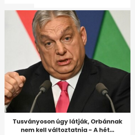
változtatnia - A hét...
Kiderült, mikor állhat fel a
Vagyonvisszaszerzési Hivatal
- A hét...
Tusványoson úgy látják, Orbánnak
nem kell változtatnia - A hét...