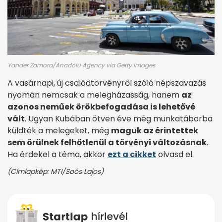
Yander Zamora/Anadolu Agency via Getty Images
A vasárnapi, új családtörvényről szóló népszavazás
nyomán nemcsak a melegházasság, hanem
az
azonos neműek örökbefogadása is lehetővé
vált
. Ugyan Kubában ötven éve még munkatáborba
küldték a melegeket, még
maguk az érintettek
sem örülnek felhőtlenül a törvényi változásnak
.
Ha érdekel a téma, akkor
ezt a cikket
olvasd el.
(Címlapkép: MTI/Soós Lajos)