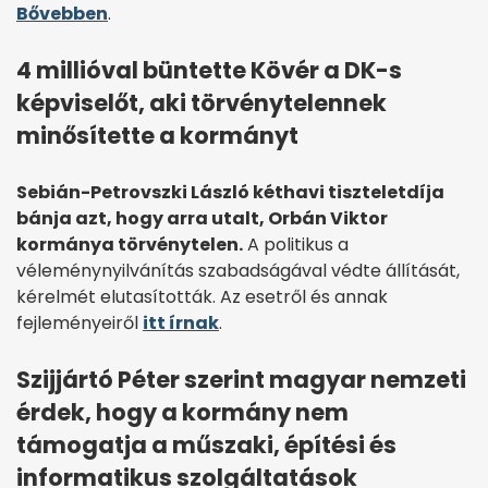
Bővebben
.
4 millióval büntette Kövér a DK-s
képviselőt, aki törvénytelennek
minősítette a kormányt
Sebián-Petrovszki László kéthavi tiszteletdíja
bánja azt, hogy arra utalt, Orbán Viktor
kormánya törvénytelen.
A politikus a
véleménynyilvánítás szabadságával védte állítását,
kérelmét elutasították. Az esetről és annak
fejleményeiről
itt írnak
.
Szijjártó Péter szerint magyar nemzeti
érdek, hogy a kormány nem
támogatja a műszaki, építési és
informatikus szolgáltatások