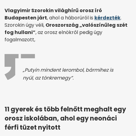
Vlagyimir Szorokin világhírű orosz író
Budapesten járt
, ahol a háborúról is
kérdezték
.
Szorokin úgy véli,
Oroszország „valószínűleg szét
fog hullani”
, az orosz elnökről pedig úgy
fogalmazott,
„Putyin mindent lerombol, bármihez is
nyúl, az tönkremegy”.
11 gyerek és több felnőtt meghalt egy
orosz iskolában, ahol egy neonáci
férfi tüzet nyitott