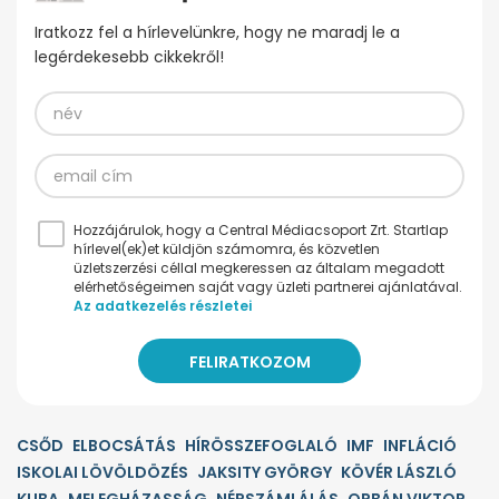
Iratkozz fel a hírlevelünkre, hogy ne maradj le a
legérdekesebb cikkekről!
Hozzájárulok, hogy a Central Médiacsoport Zrt. Startlap
hírlevel(ek)et küldjön számomra, és közvetlen
üzletszerzési céllal megkeressen az általam megadott
elérhetőségeimen saját vagy üzleti partnerei ajánlatával.
Az adatkezelés részletei
CSŐD
ELBOCSÁTÁS
HÍRÖSSZEFOGLALÓ
IMF
INFLÁCIÓ
ISKOLAI LÖVÖLDÖZÉS
JAKSITY GYÖRGY
KÖVÉR LÁSZLÓ