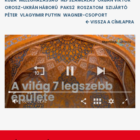
KUBA
MELEGHÁZASSÁG
NÉPSZÁMLÁLÁS
ORBÁN VIKTOR
OROSZ-UKRÁN HÁBORÚ
PAKS2
ROSZATOM
SZIJÁRTÓ
PÉTER
VLAGYIMIR PUTYIN
WAGNER-CSOPORT
VISSZA A CÍMLAPRA
0
seconds
of
1
minute,
42