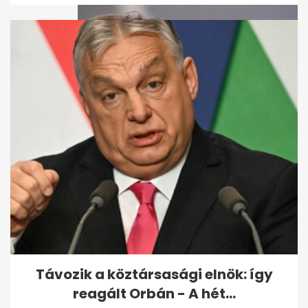
Varga Judit reagált: Orbán
bántalmazással
kapcsolatban emlegette...
Távozik a köztársasági elnök: így
reagált Orbán - A hét...