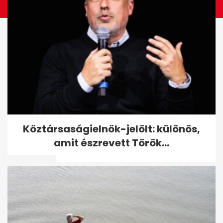
Köztársaságielnök-jelölt:
Köztársaságielnök-jelölt: különös,
különös, amit észrevett
amit észrevett Török...
Török...