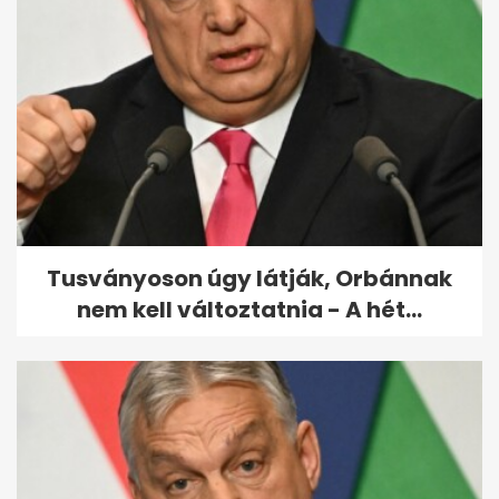
Köztársaságielnök-jelölt:
különös, amit észrevett
Török...
Tusványoson úgy látják, Orbánnak
nem kell változtatnia - A hét...