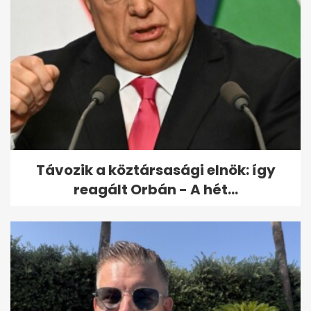
Távozik a köztársasági elnök: így
reagált Orbán - A hét...