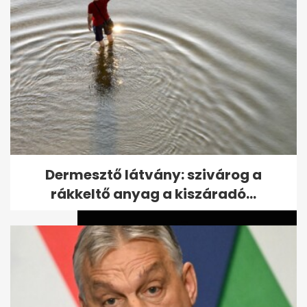
Kiszivárgott felvétel: Kubatov
elmondta mire ment el a
Fradiváros...
Dermesztő látvány: szivárog a
rákkeltő anyag a kiszáradó...