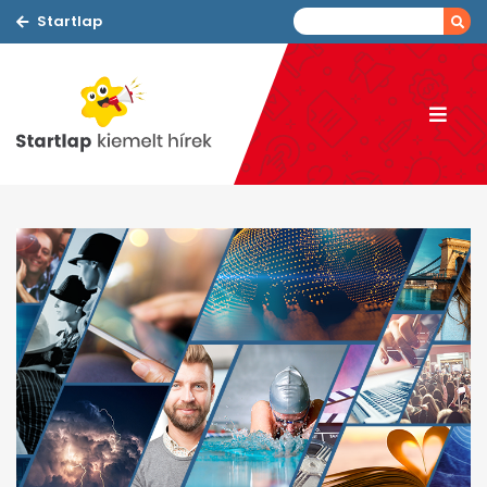
Startlap