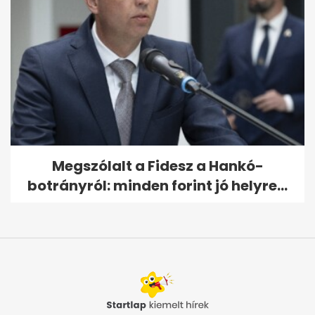
Megszólalt a Fidesz a Hankó-
botrányról: minden forint jó helyre...