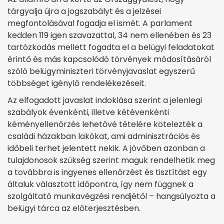
tárgyalja újra a jogszabályt és a jelzései
megfontolásával fogadja el ismét. A parlament
kedden 119 igen szavazattal, 34 nem ellenében és 23
tartózkodás mellett fogadta el a belügyi feladatokat
érintő és más kapcsolódó törvények módosításáról
szóló belügyminiszteri törvényjavaslat egyszerű
többséget igénylő rendelékezéseit.
Az elfogadott javaslat indoklása szerint a jelenlegi
szabályok évenkénti, illetve kétévenkénti
kéményellenőrzés lehetővé tételére kötelezték a
családi házakban lakókat, ami adminisztrációs és
időbeli terhet jelentett nekik. A jövőben azonban a
tulajdonosok szükség szerint maguk rendelhetik meg
a továbbra is ingyenes ellenőrzést és tisztítást egy
általuk választott időpontra, így nem függnek a
szolgáltató munkavégzési rendjétől – hangsúlyozta a
belügyi tárca az előterjesztésben.