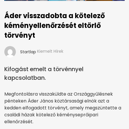
Áder visszadobta a kötelező
kéményellenőrzését eltörlő
törvényt
Kiemelt Hírek
Startlap
Kifogást emelt a törvénnyel
kapcsolatban.
Megfontolásra visszaküldte az Országgyűlésnek
pénteken Áder János köztársasági elnök azt a
kedden elfogadott törvényt, amely megszüntette a
családi házak kötelező kéményseprőipari
ellenőrzését.