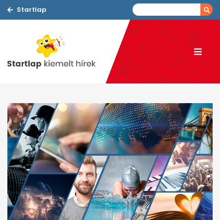
Startlap