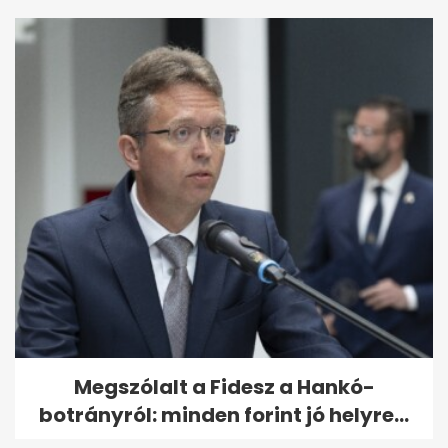
Megszólalt a Fidesz a Hankó-
botrányról: minden forint jó helyre...