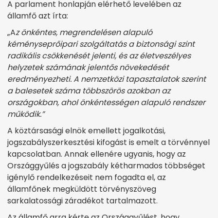
A parlament honlapján elérhető levelében az
államfő azt írta:
„A
z önkéntes, megrendelésen alapuló
kéményseprőipari szolgáltatás a biztonsági szint
radikális csökkenését jelenti, és az életveszélyes
helyzetek számának jelentős növekedését
eredményezheti. A nemzetközi tapasztalatok szerint
a balesetek száma többszörös azokban az
országokban, ahol önkéntességen alapuló rendszer
működik.”
A köztársasági elnök emellett jogalkotási,
jogszabályszerkesztési kifogást is emelt a törvénnyel
kapcsolatban. Annak ellenére ugyanis, hogy az
Országgyűlés a jogszabály kétharmados többséget
igénylő rendelkezéseit nem fogadta el, az
államfőnek megküldött törvényszöveg
sarkalatossági záradékot tartalmazott.
Az államfő arra kérte az Országgyűlést, hogy