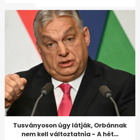
Őszirózsa a kertben: nyár
végén indul, ősszel hozza a
színét
Tusványoson úgy látják, Orbánnak
nem kell változtatnia - A hét...