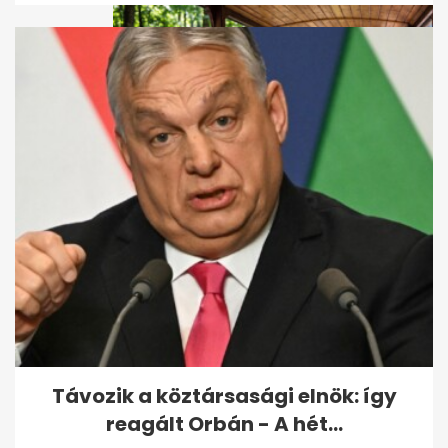
Kisvasutas kirándulás
kánikulában: 9 hazai útvonal
unokákkal
Távozik a köztársasági elnök: így
reagált Orbán - A hét...