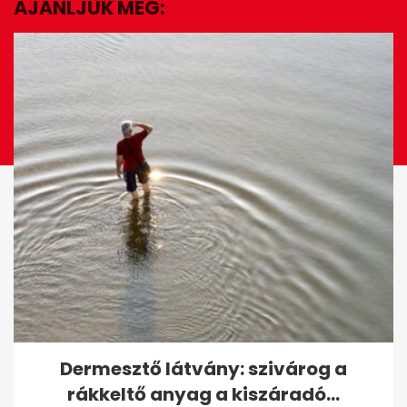
AJÁNLJUK MÉG:
EZ IS ÉRDEKELHET
A szocializmus bakelit
Dermesztő látvány: szivárog a
csillárjai ma már akár
rákkeltő anyag a kiszáradó...
százezreket is...