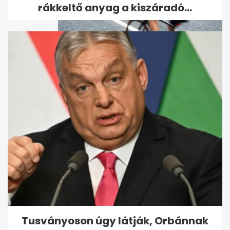
rákkeltő anyag a kiszáradó...
Külön, védett kerékpársáv jön
a Szent Gellért rakpartra
Tusványoson úgy látják, Orbánnak