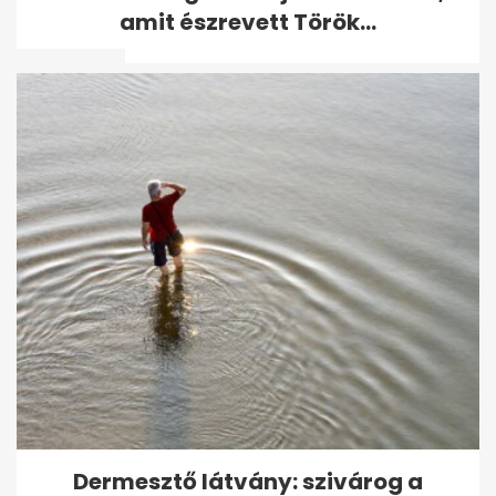
Orbán Viktor nyaralásáról:
amit észrevett Török...
sztárokkal...
Tönkremegy a tuja? Kertészek
szárazságtűrő alternatívát...
Dermesztő látvány: szivárog a