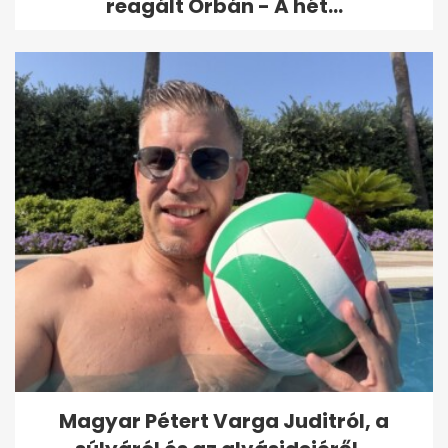
reagált Orbán - A hét...
Magyar Pétert Varga Juditról, a