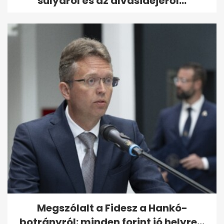
súlyáról és az alvásidejéről...
Megszólalt a Fidesz a Hankó-
botrányról: minden forint jó helyre...