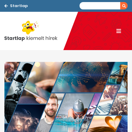
Startlap