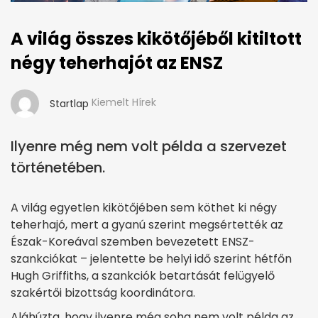
A világ összes kikötőjéből kitiltott
négy teherhajót az ENSZ
Kiemelt Hírek
Startlap
Ilyenre még nem volt példa a szervezet
történetében.
A világ egyetlen kikötőjében sem köthet ki négy
teherhajó, mert a gyanú szerint megsértették az
Észak-Koreával szemben bevezetett ENSZ-
szankciókat – jelentette be helyi idő szerint hétfőn
Hugh Griffiths, a szankciók betartását felügyelő
szakértői bizottság koordinátora.
Aláhúzta, hogy ilyenre még soha nem volt példa az