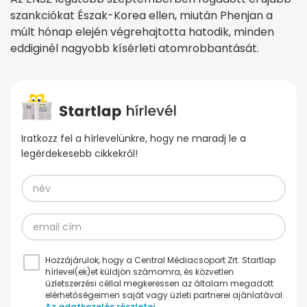
szankciókat Észak-Korea ellen, miután Phenjan a
múlt hónap elején végrehajtotta hatodik, minden
eddiginél nagyobb kísérleti atomrobbantását.
Iratkozz fel a hírlevelünkre, hogy ne maradj le a
legérdekesebb cikkekről!
Hozzájárulok, hogy a Central Médiacsoport Zrt. Startlap
hírlevel(ek)et küldjön számomra, és közvetlen
üzletszerzési céllal megkeressen az általam megadott
elérhetőségeimen saját vagy üzleti partnerei ajánlatával.
Az adatkezelés részletei