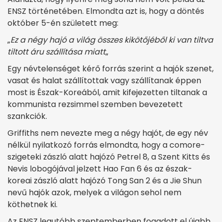
ENSZ történetében. Elmondta azt is, hogy a döntés
október 5-én született meg:
„
Ez a négy hajó a világ összes kikötőjéből ki van tiltva
tiltott áru szállítása miatt
„
Egy névtelenséget kérő forrás szerint a hajók szenet,
vasat és halat szállítottak vagy szállítanak éppen
most is Észak-Koreából, amit kifejezetten tiltanak a
kommunista rezsimmel szemben bevezetett
szankciók.
Griffiths nem nevezte meg a négy hajót, de egy név
nélkül nyilatkozó forrás elmondta, hogy a comore-
szigeteki zászló alatt hajózó Petrel 8, a Szent Kitts és
Nevis lobogójával jelzett Hao Fan 6 és az észak-
koreai zászló alatt hajózó Tong San 2 és a Jie Shun
nevű hajók azok, melyek a világon sehol nem
köthetnek ki.
Az ENSZ legutóbb szeptemberben fogadott el újabb