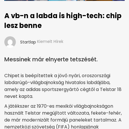
A vb-n a labda is high-tech: chip
lesz benne
Kiemelt Hírek
Startlap
Messinek már elnyerte tetszését.
Chipet is beépítettek a jövő nyári, oroszországi
labdarúgó-világbajnokság hivatalos labdájába,
amely az adidas sportszergyártó cégtől a Telstar 18
nevet kapta.
A játékszer az 1970-es mexikói világbajnokságon
használt Telstar megújított változata, fekete-fehér,
de már modernizált formájú paneleket tartalmaz. A
nemzetközi szövetség (FIFA) honlapjának