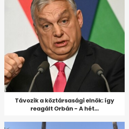
Udonis Haslem részesedést
vett az Ipswich Townban,
Premier...
Távozik a köztársasági elnök: így
reagált Orbán - A hét...