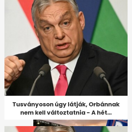
Vitézy: 65 ezres jegyeladás
Balázs DJ-szettjére, mint
Puskás...
Tusványoson úgy látják, Orbánnak
nem kell változtatnia - A hét...