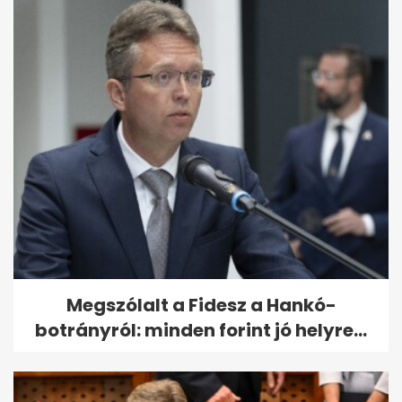
Megszólalt a Fidesz a Hankó-
botrányról: minden forint jó helyre...