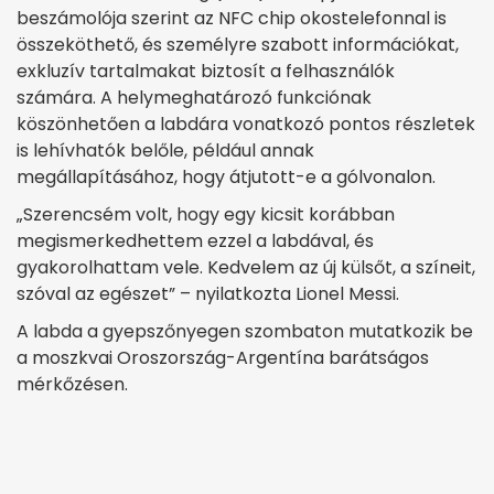
beszámolója szerint az NFC chip okostelefonnal is
összeköthető, és személyre szabott információkat,
exkluzív tartalmakat biztosít a felhasználók
számára. A helymeghatározó funkciónak
köszönhetően a labdára vonatkozó pontos részletek
is lehívhatók belőle, például annak
megállapításához, hogy átjutott-e a gólvonalon.
„Szerencsém volt, hogy egy kicsit korábban
megismerkedhettem ezzel a labdával, és
gyakorolhattam vele. Kedvelem az új külsőt, a színeit,
szóval az egészet” – nyilatkozta Lionel Messi.
A labda a gyepszőnyegen szombaton mutatkozik be
a moszkvai Oroszország-Argentína barátságos
mérkőzésen.