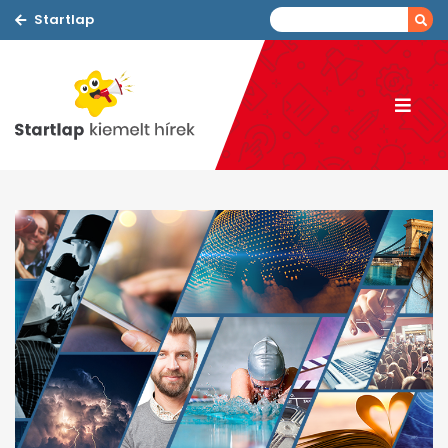
Startlap