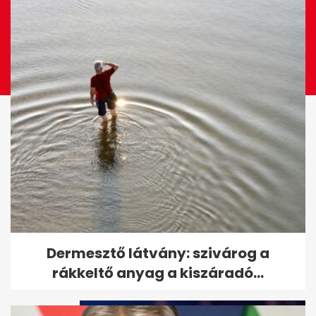
Tarr Zoltán: zajlik a közmédia
Dermesztő látvány: szivárog a
átvilágítása, jön a nyilvános...
rákkeltő anyag a kiszáradó...