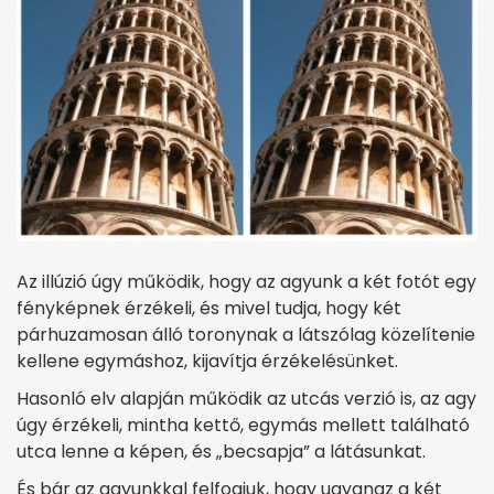
Az illúzió úgy működik, hogy az agyunk a két fotót egy
fényképnek érzékeli, és mivel tudja, hogy két
párhuzamosan álló toronynak a látszólag közelítenie
kellene egymáshoz, kijavítja érzékelésünket.
Hasonló elv alapján működik az utcás verzió is, az agy
úgy érzékeli, mintha kettő, egymás mellett található
utca lenne a képen, és „becsapja” a látásunkat.
És bár az agyunkkal felfogjuk, hogy ugyanaz a két