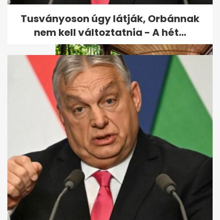
végén indul, ősszel hozza a
színét
Tusványoson úgy látják, Orbánnak
nem kell változtatnia - A hét...
9 hazai kisvasút kánikulára:
hűvös erdei útvonalak
unokákkal