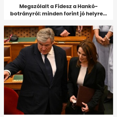
Megszólalt a Fidesz a Hankó-
botrányról: minden forint jó helyre...