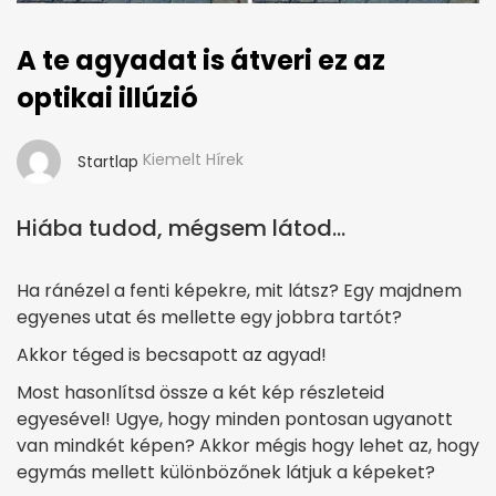
A te agyadat is átveri ez az
optikai illúzió
Kiemelt Hírek
Startlap
Hiába tudod, mégsem látod...
Ha ránézel a fenti képekre, mit látsz? Egy majdnem
egyenes utat és mellette egy jobbra tartót?
Akkor téged is becsapott az agyad!
Most hasonlítsd össze a két kép részleteid
egyesével! Ugye, hogy minden pontosan ugyanott
van mindkét képen? Akkor mégis hogy lehet az, hogy
egymás mellett különbözőnek látjuk a képeket?