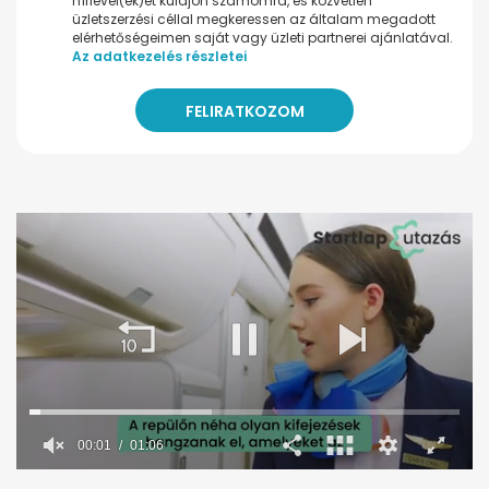
hírlevel(ek)et küldjön számomra, és közvetlen
üzletszerzési céllal megkeressen az általam megadott
elérhetőségeimen saját vagy üzleti partnerei ajánlatával.
Az adatkezelés részletei
00:02
01:06
0