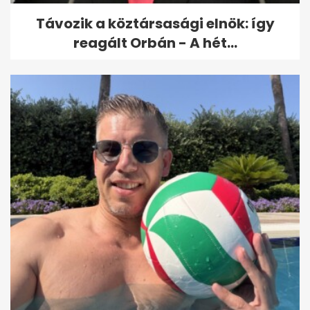
Távozik a köztársasági elnök: így
reagált Orbán - A hét...