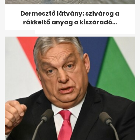
A szocializmus bakelit
Dermesztő látvány: szivárog a
csillárjai ma már akár
rákkeltő anyag a kiszáradó...
százezreket is...
Őszirózsa a kertben: nyár