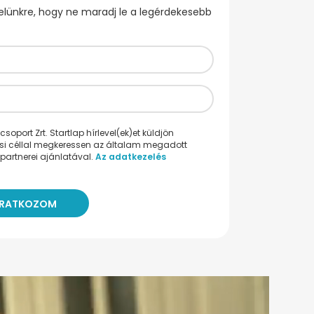
evelünkre, hogy ne maradj le a legérdekesebb
oport Zrt. Startlap hírlevel(ek)et küldjön
ési céllal megkeressen az általam megadott
partnerei ajánlatával.
Az adatkezelés