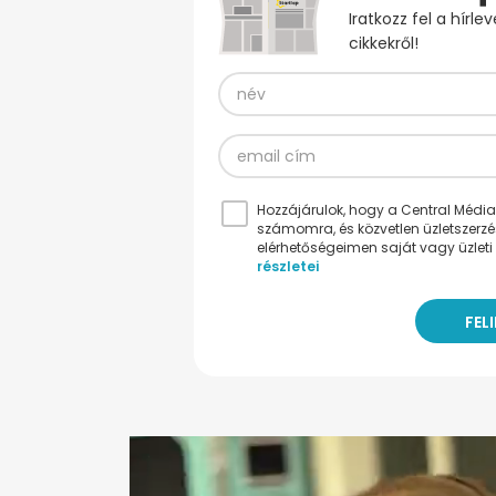
Iratkozz fel a hírl
cikkekről!
Hozzájárulok, hogy a Central Médiacs
számomra, és közvetlen üzletszerz
elérhetőségeimen saját vagy üzleti 
részletei