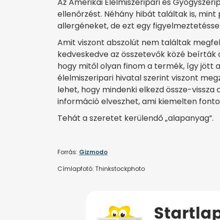
Az Amerikai Élelmiszeripari és Gyógyszeri
ellenőrzést. Néhány hibát találtak is, min
allergéneket, de ezt egy figyelmeztetésse
Amit viszont abszolút nem találtak megfe
kedveskedve az összetevők közé beírták a 
hogy mitől olyan finom a termék, így jött a
élelmiszeripari hivatal szerint viszont meg
lehet, hogy mindenki elkezd össze-vissza c
információ elveszhet, ami kiemelten fonto
Tehát a szeretet kerülendő „alapanyag”.
Forrás:
Gizmodo
Címlapfotó: Thinkstockphoto