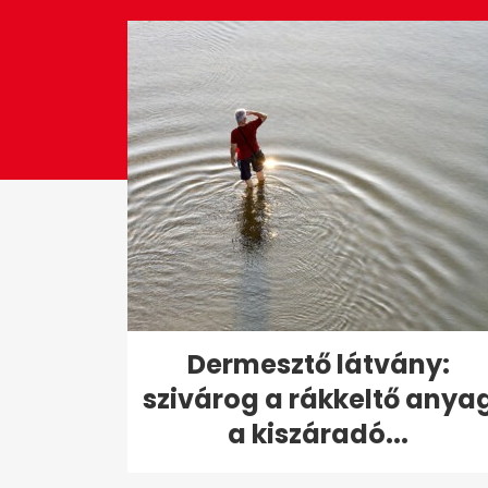
seconds
Volume
0%
Dermesztő látvány:
szivárog a rákkeltő anya
a kiszáradó...