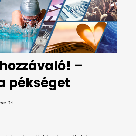
 hozzávaló! –
a pékséget
ber 04.