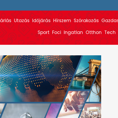
árlás
Utazás
Időjárás
Hírszem
Szórakozás
Gazda
Sport
Foci
Ingatlan
Otthon
Tech