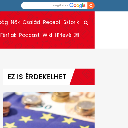
ság
Nők
Család
Recept
Sztorik
Férfiak
Podcast
Wiki
Hírlevél 💌
EZ IS ÉRDEKELHET