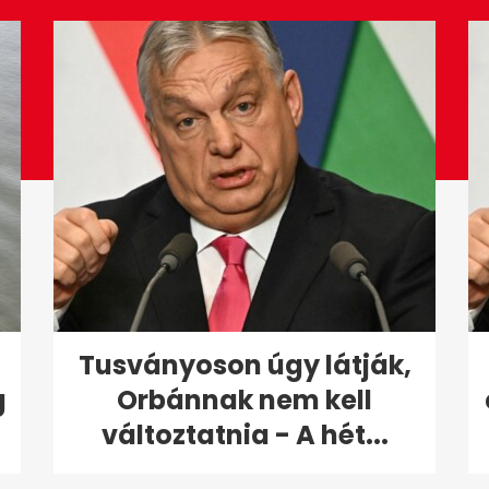
Tusványoson úgy látják,
g
Orbánnak nem kell
változtatnia - A hét...