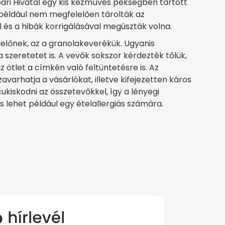
pari Hivatal egy kis kézműves pékségben tartott
t például nem megfelelően tárolták az
l és a hibák korrigálásával megúszták volna.
lelőnek, az a granolakeverékük. Ugyanis
szeretetet is. A vevők sokszor kérdezték tőlük,
z ötlet a címkén való feltüntetésre is. Az
zavarhatja a vásárlókat, illetve kifejezetten káros
ukiskodni az összetevőkkel, így a lényegi
s lehet például egy ételallergiás számára.