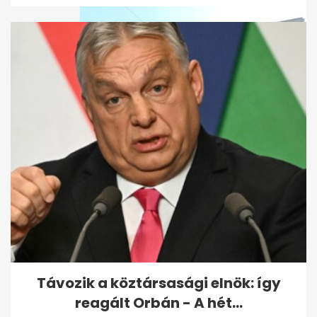
Felmentették a Madách Imre
Gimnázium igazgatóját, mert
nem...
Távozik a köztársasági elnök: így
reagált Orbán - A hét...