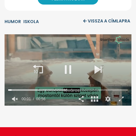
VISSZA A CÍMLAPRA
HUMOR
ISKOLA
00:02
00:56
0
seconds
of
56
seconds