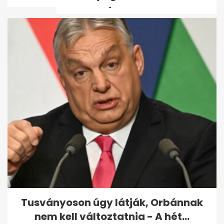
tanulmány...
Magyar Péter: Sok diák és
tanár rosszul lett az
átmelegedett...
Tusványoson úgy látják, Orbánnak
nem kell változtatnia - A hét...