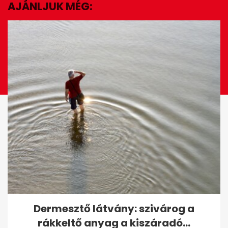
AJÁNLJUK MÉG:
EZ IS ÉRDEKELHET
Az intelligens emberek egy
Dermesztő látvány: szivárog a
adott hónapban születnek a
rákkeltő anyag a kiszáradó...