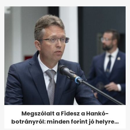
Megszólalt a Fidesz a Hankó-
botrányról: minden forint jó helyre...