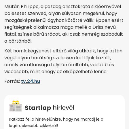
Miután Philippe, a gazdag arisztokrata siklóernyővel
balesetet szenved, olyan súlyosan megsérül, hogy
mozgásképtelenül ágyhoz kötötté válik. Éppen ezért
segítségnek alkalmazza maga mellé a Driss nevű
fiatal, színes bőrű srácot, aki csak nemrég szabadult
a börtönből.
Két homlokegyenest eltérő világ ütközik, hogy aztán
végül olyan barátság szülessen kettőjük között,
amely váratlansága folytán őrültebb, vadabb és
viccesebb, mint ahogy az elképzelhető lenne.
Forrás:
tv.24.hu
Iratkozz fel a hírlevelünkre, hogy ne maradj le a
legérdekesebb cikkekről!