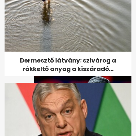
Hosszú Covid: 65 millió
érintett, a gyerekek 20%-ánál
is...
Dermesztő látvány: szivárog a
rákkeltő anyag a kiszáradó...