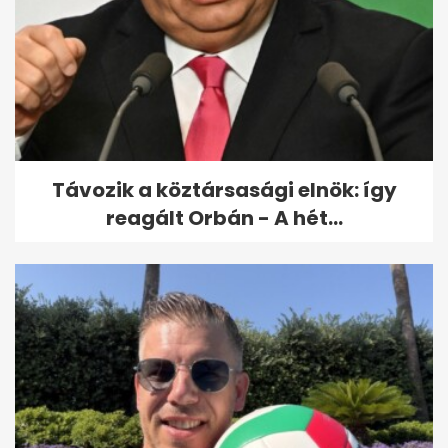
Távozik a köztársasági elnök: így
reagált Orbán - A hét...