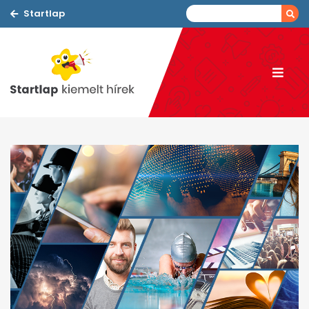
Startlap