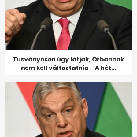
"Néma csönd lett a Szigeten" –
Azahriah az édesanyjával
lépett...
Tusványoson úgy látják, Orbánnak
nem kell változtatnia - A hét...