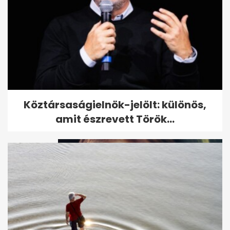
Megdöbbentő: Tom Cruise
Köztársaságielnök-jelölt: különös,
ekkor látta utoljára lányát
amit észrevett Török...