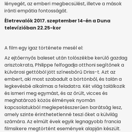
lényegét, az emberi megbecsülést, illetve a mások
iránti empátia fontosságát.
Életrevalók 2017. szeptember 14-én a Duna
televízióban 22.25-kor
A film egy igaz története mesél el:
Az ejtőernyős baleset után tolószékbe kerülő gazdag
arisztokrata, Philippe felfogadja otthoni segítőnek a
külvárosi gettóból jött színesbőrű Driss-t. Azt az
embert, aki most szabadult a börtönből, és talán a
legkevésbé alkalmas a feladatra. Két világ találkozik
és ismeri meg egymást, és az őrült, vicces és
meghatározó közös élmények nyomán
kapcsolatukból meglepetésszerűen barátság lesz,
amely szinte érinthetetlenné teszi őket a külvilág
számára. Az elmúlt évek egyik legnagyobb francia
filmsikere megtörtént események alapján készült.