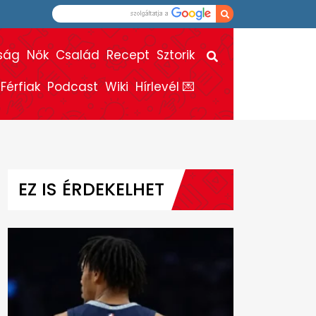
ság
Nők
Család
Recept
Sztorik
Férfiak
Podcast
Wiki
Hírlevél 💌
EZ IS ÉRDEKELHET