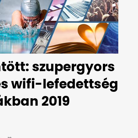
ött: szupergyors
es wifi-lefedettség
lákban 2019