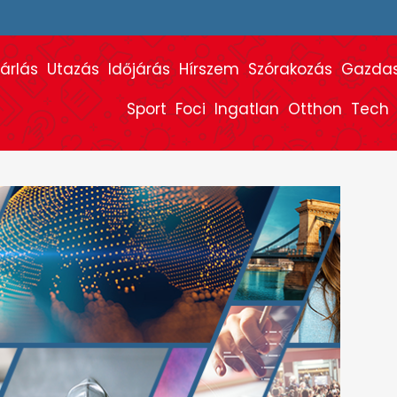
árlás
Utazás
Időjárás
Hírszem
Szórakozás
Gazda
Sport
Foci
Ingatlan
Otthon
Tech