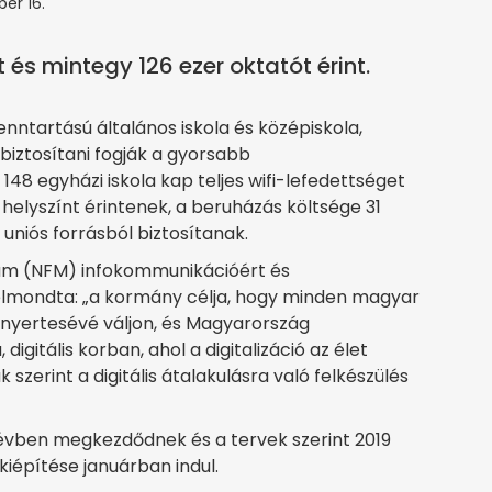
ber 16.
 és mintegy 126 ezer oktatót érint.
nntartású általános iskola és középiskola,
iztosítani fogják a gyorsabb
148 egyházi iskola kap teljes wifi-lefedettséget
 helyszínt érintenek, a beruházás költsége 31
n uniós forrásból biztosítanak.
rium (NFM) infokommunikációért és
 elmondta: „a kormány célja, hogy minden magyar
s nyertesévé váljon, és Magyarország
igitális korban, ahol a digitalizáció az élet
szerint a digitális átalakulásra való felkészülés
vben megkezdődnek és a tervek szerint 2019
kiépítése januárban indul.