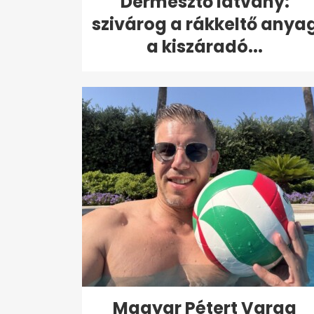
Dermesztő látvány:
szivárog a rákkeltő anya
a kiszáradó...
Magyar Pétert Varga