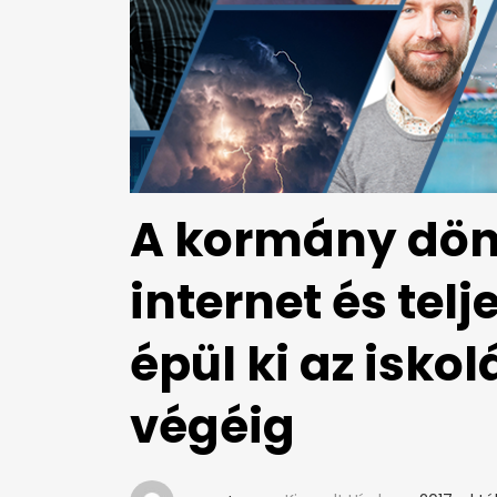
A kormány dönt
internet és telj
épül ki az isko
végéig