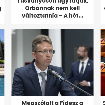
Tusványoson úgy látják,
g
Orbánnak nem kell
változtatnia - A hét...
Megszólalt a Fidesz a