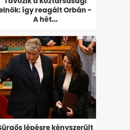
Távozik a köztársasági
elnök: így reagált Orbán -
A hét...
Sürgős lépésre kényszerült