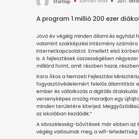
Kiemelt Hírek
2017. októ
Startlap
A program 1 millió 200 ezer diákot
Jövő év végéig minden állami és egyházi fe
valamint szakképzési intézmény számára b
internetkapcsolatot. Emellett első körben 
is. A fejlesztések összességében négyezer
milliárd forint, amit részben hazai, részbe
Kara Ákos a Nemzeti Fejlesztési Miniszté
fogyasztóvédelemért felelős államtitkár
ember és vállalkozás a digitális átalakulá
versenyképes ország maradjon egy újfajta, d
minden területére kiterjed. Meggyőződésük 
az iskolában kezdődik.”
A sávszélesség-bővítések már ebben az é
végéig valósulnak meg, a wifi-lefedettség 