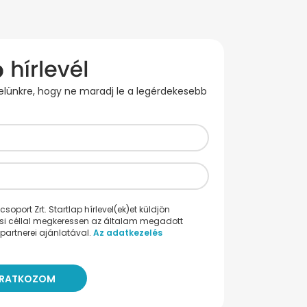
evelünkre, hogy ne maradj le a legérdekesebb
oport Zrt. Startlap hírlevel(ek)et küldjön
ési céllal megkeressen az általam megadott
partnerei ajánlatával.
Az adatkezelés