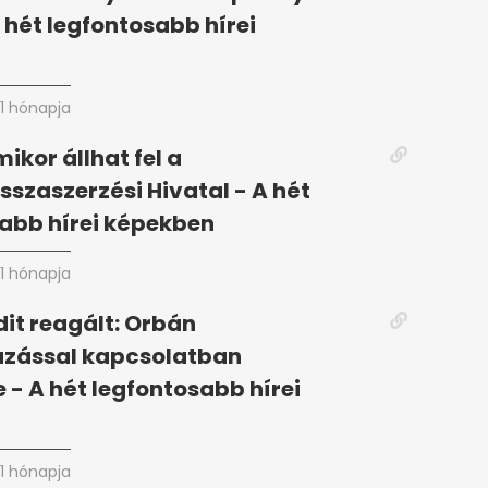
A hét legfontosabb hírei
n
1 hónapja
mikor állhat fel a
szaszerzési Hivatal - A hét
abb hírei képekben
1 hónapja
it reagált: Orbán
zással kapcsolatban
 - A hét legfontosabb hírei
n
1 hónapja