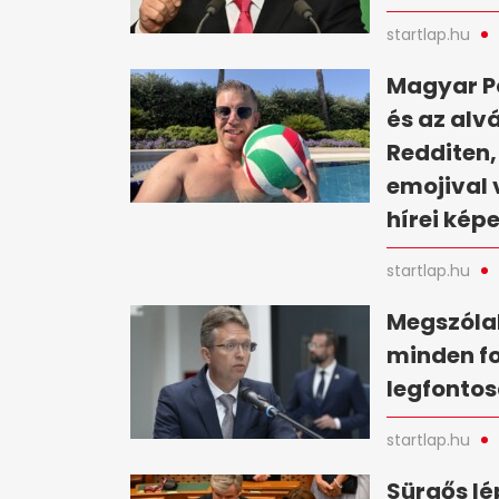
startlap.hu
Magyar Pé
és az alv
Redditen,
emojival 
hírei kép
startlap.hu
Megszólal
minden fo
legfontos
startlap.hu
Sürgős lé