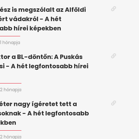
ész is megszólalt az Alföldi
ért vádakról - A hét
abb hírei képekben
1 hónapja
tor a BL-döntőn: A Puskás
si - A hét legfontosabb hírei
2 hónapja
ter nagy ígéretet tett a
oknak - A hét legfontosabb
ekben
2 hónapja