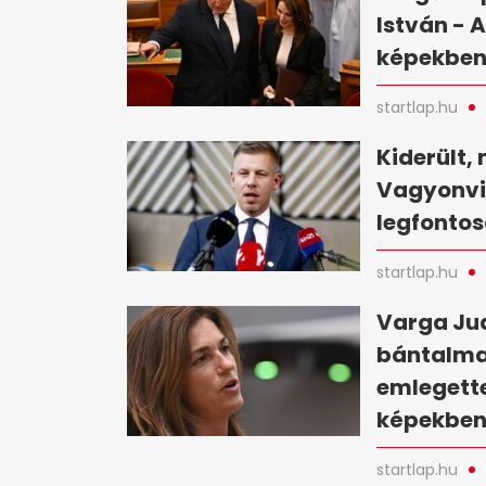
István - 
képekbe
startlap.hu
Kiderült, 
Vagyonvis
legfontos
startlap.hu
Varga Jud
bántalma
emlegette
képekbe
startlap.hu