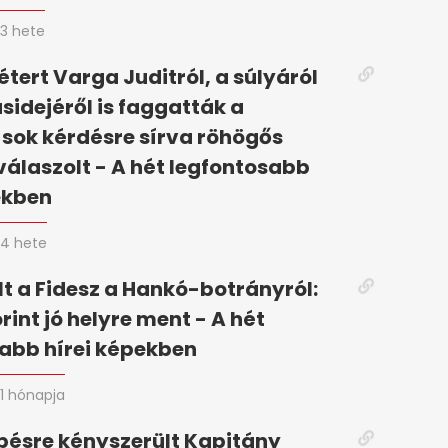
3 hete
tert Varga Juditról, a súlyáról
ásidejéről is faggatták a
 sok kérdésre sírva röhögős
válaszolt - A hét legfontosabb
ekben
4 hete
t a Fidesz a Hankó-botrányról:
rint jó helyre ment - A hét
abb hírei képekben
1 hónapja
pésre kényszerült Kapitány