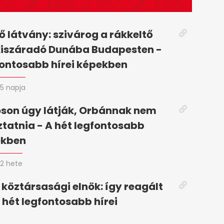
 látvány: szivárog a rákkeltő
kiszáradó Dunába Budapesten -
fontosabb hírei képekben
5 napja
son úgy látják, Orbánnak nem
oztatnia - A hét legfontosabb
ekben
2 hete
 köztársasági elnök: így reagált
 hét legfontosabb hírei
n