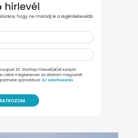
evelünkre, hogy ne maradj le a legérdekesebb
oport Zrt. Startlap hírlevel(ek)et küldjön
ési céllal megkeressen az általam megadott
partnerei ajánlatával.
Az adatkezelés