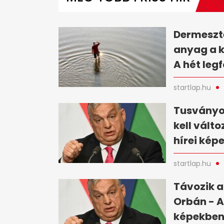
minutes,
13
seconds
Volume
0%
Dermesztő
anyag a 
A hét leg
startlap.hu
Tusványo
kell vált
hírei kép
startlap.hu
Távozik a
Orbán - A
képekbe