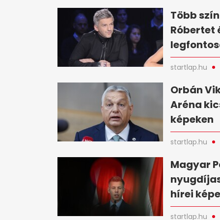
Több szín
Róbertet 
legfontos
startlap.hu
Orbán Vik
Aréna kic
képeken
startlap.hu
Magyar Pé
nyugdíjas
hírei kép
startlap.hu