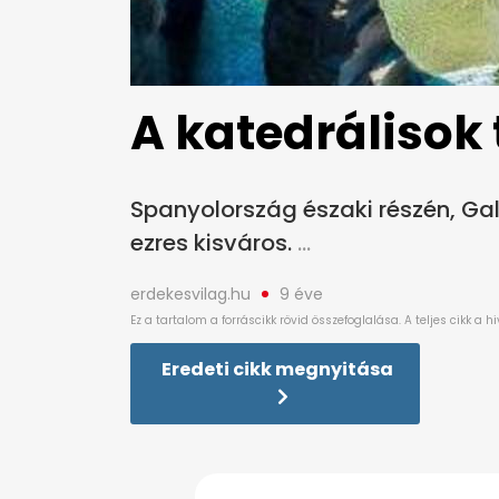
A katedrálisok
Spanyolország északi részén, Gal
ezres kisváros.
erdekesvilag.hu
9 éve
Eredeti cikk megnyitása