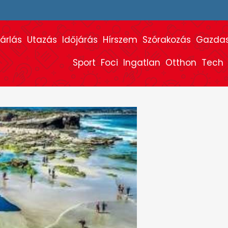
árlás
Utazás
Időjárás
Hírszem
Szórakozás
Gazda
Sport
Foci
Ingatlan
Otthon
Tech