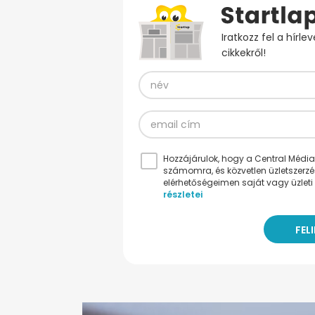
Iratkozz fel a hírl
cikkekről!
Hozzájárulok, hogy a Central Médiacs
számomra, és közvetlen üzletszerz
elérhetőségeimen saját vagy üzleti 
részletei