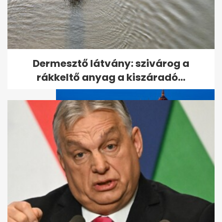
Megölték az amerikai nőt, aki
eltűnt a bulinegyedben
Dermesztő látvány: szivárog a
rákkeltő anyag a kiszáradó...
Ezért lesz Magyarország két
napig Európa fókuszában