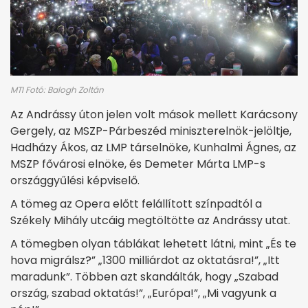
MTI Fotó: Balogh Zoltán
Az Andrássy úton jelen volt mások mellett Karácsony
Gergely, az MSZP-Párbeszéd miniszterelnök-jelöltje,
Hadházy Ákos, az LMP társelnöke, Kunhalmi Ágnes, az
MSZP fővárosi elnöke, és Demeter Márta LMP-s
országgyűlési képviselő.
A tömeg az Opera előtt felállított színpadtól a
Székely Mihály utcáig megtöltötte az Andrássy utat.
A tömegben olyan táblákat lehetett látni, mint „És te
hova migrálsz?” „1300 milliárdot az oktatásra!”, „Itt
maradunk”. Többen azt skandálták, hogy „Szabad
ország, szabad oktatás!”, „Európa!”, „Mi vagyunk a