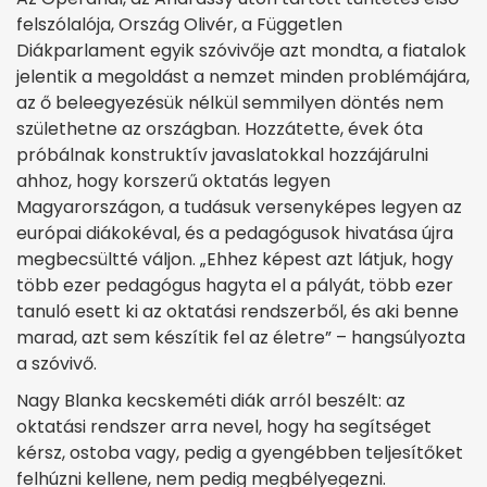
felszólalója, Ország Olivér, a Független
Diákparlament egyik szóvivője azt mondta, a fiatalok
jelentik a megoldást a nemzet minden problémájára,
az ő beleegyezésük nélkül semmilyen döntés nem
születhetne az országban. Hozzátette, évek óta
próbálnak konstruktív javaslatokkal hozzájárulni
ahhoz, hogy korszerű oktatás legyen
Magyarországon, a tudásuk versenyképes legyen az
európai diákokéval, és a pedagógusok hivatása újra
megbecsültté váljon. „Ehhez képest azt látjuk, hogy
több ezer pedagógus hagyta el a pályát, több ezer
tanuló esett ki az oktatási rendszerből, és aki benne
marad, azt sem készítik fel az életre” – hangsúlyozta
a szóvivő.
Nagy Blanka kecskeméti diák arról beszélt: az
oktatási rendszer arra nevel, hogy ha segítséget
kérsz, ostoba vagy, pedig a gyengébben teljesítőket
felhúzni kellene, nem pedig megbélyegezni.