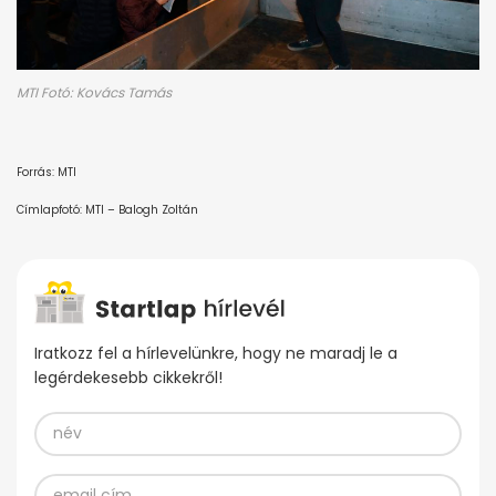
MTI Fotó: Kovács Tamás
Forrás: MTI
Címlapfotó: MTI – Balogh Zoltán
Iratkozz fel a hírlevelünkre, hogy ne maradj le a
legérdekesebb cikkekről!