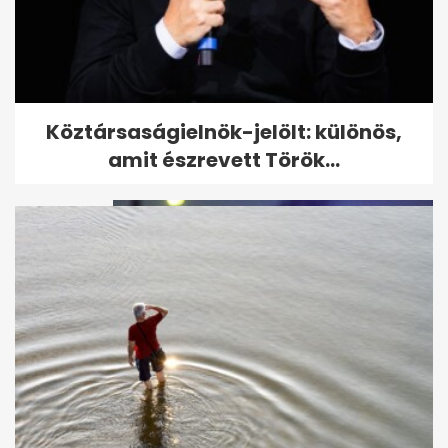
Robbanás után hatalmas tűz a
Köztársaságielnök-jelölt: különös,
Soroksári úton
amit észrevett Török...