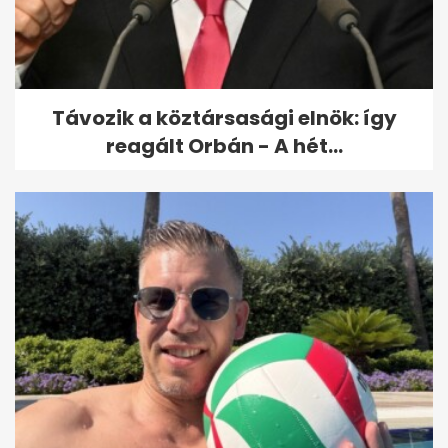
Távozik a köztársasági elnök: így
reagált Orbán - A hét...