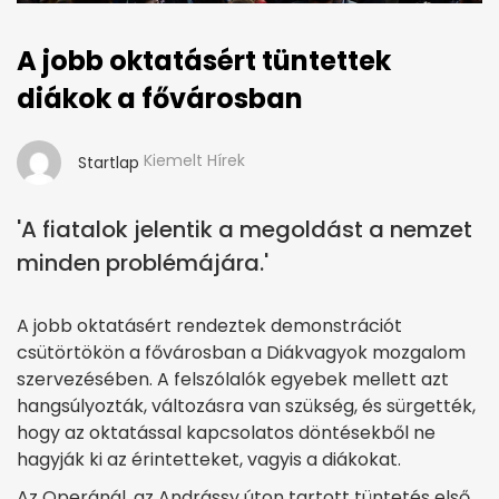
A jobb oktatásért tüntettek
diákok a fővárosban
Kiemelt Hírek
Startlap
'A fiatalok jelentik a megoldást a nemzet
minden problémájára.'
A jobb oktatásért rendeztek demonstrációt
csütörtökön a fővárosban a Diákvagyok mozgalom
szervezésében. A felszólalók egyebek mellett azt
hangsúlyozták, változásra van szükség, és sürgették,
hogy az oktatással kapcsolatos döntésekből ne
hagyják ki az érintetteket, vagyis a diákokat.
Az Operánál, az Andrássy úton tartott tüntetés első