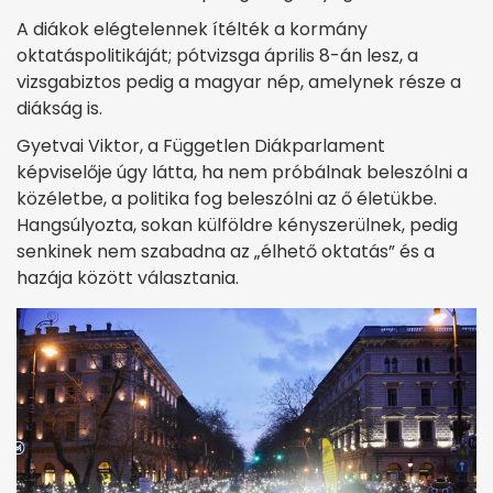
A diákok elégtelennek ítélték a kormány
oktatáspolitikáját; pótvizsga április 8-án lesz, a
vizsgabiztos pedig a magyar nép, amelynek része a
diákság is.
Gyetvai Viktor, a Független Diákparlament
képviselője úgy látta, ha nem próbálnak beleszólni a
közéletbe, a politika fog beleszólni az ő életükbe.
Hangsúlyozta, sokan külföldre kényszerülnek, pedig
senkinek nem szabadna az „élhető oktatás” és a
hazája között választania.