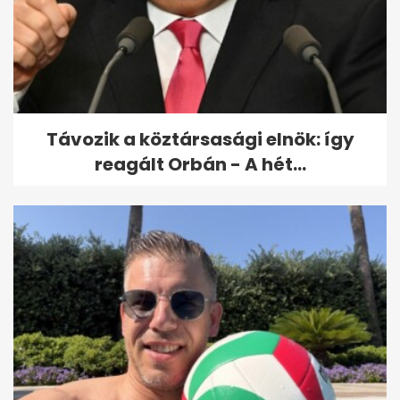
5 rejtett porfogó a lakásban,
ami miatt gyakrabban kell
takarítanod
Távozik a köztársasági elnök: így
reagált Orbán - A hét...