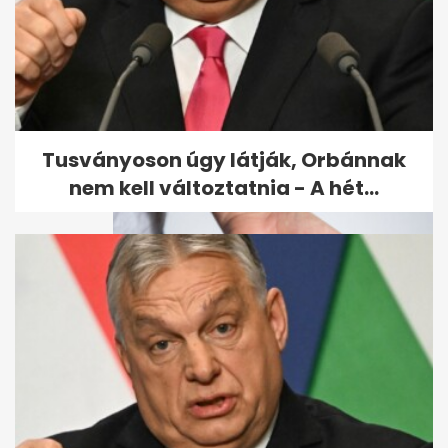
Szombattól olcsóbb lehet a
tankolás: csökken a benzin és
a...
Tusványoson úgy látják, Orbánnak
nem kell változtatnia - A hét...