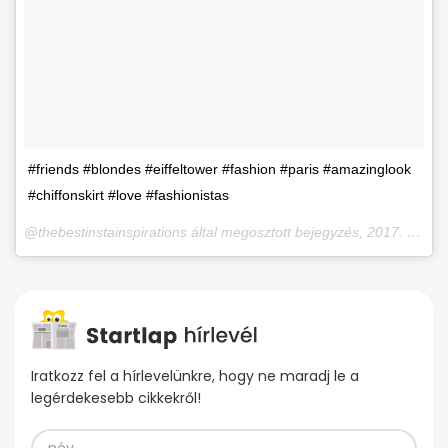
#friends #blondes #eiffeltower #fashion #paris #amazinglook
#chiffonskirt #love #fashionistas
@thebestinstainspirations által megosztott bejegyzés,
2017. Okt 13., 06:33 PDT
Iratkozz fel a hírlevelünkre, hogy ne maradj le a
legérdekesebb cikkekről!