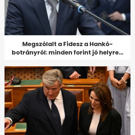
Megszólalt a Fidesz a Hankó-
botrányról: minden forint jó helyre...