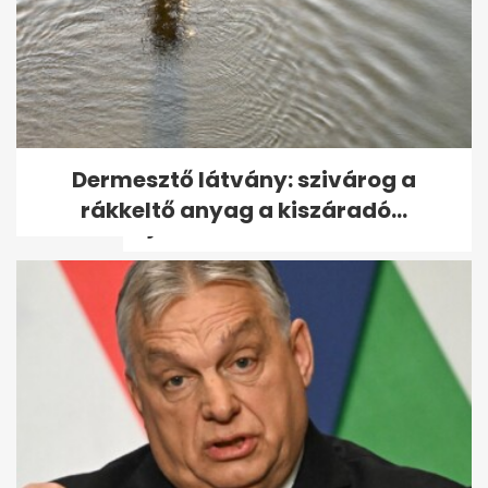
ÉLŐ: Törvényt módosít a
Dermesztő látvány: szivárog a
kormány - kormányzati
rákkeltő anyag a kiszáradó...
tájékoztató...