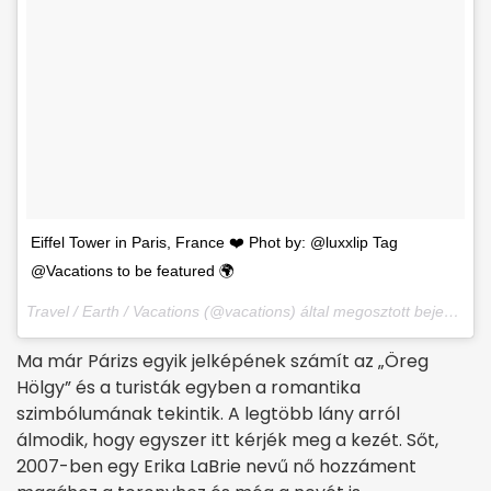
Eiffel Tower in Paris, France ❤️ Phot by: @luxxlip Tag
@Vacations to be featured 🌍
Travel / Earth / Vacations (@vacations) által megosztott bejegyzés,
Ma már Párizs egyik jelképének számít az „Öreg
Hölgy” és a turisták egyben a romantika
szimbólumának tekintik. A legtöbb lány arról
álmodik, hogy egyszer itt kérjék meg a kezét. Sőt,
2007-ben egy Erika LaBrie nevű nő hozzáment