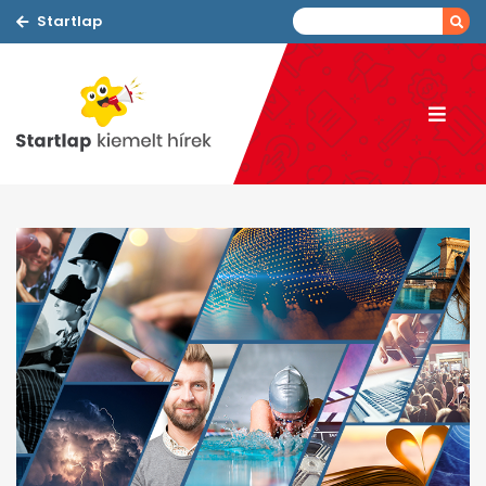
Startlap