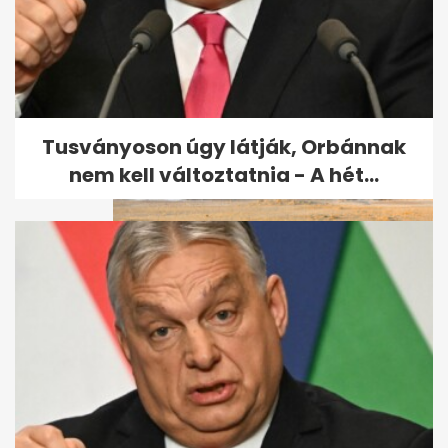
Az olasz futball válsága:
Guardiola sokkolta, Mancini...
Tusványoson úgy látják, Orbánnak
nem kell változtatnia - A hét...