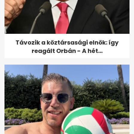
Több mint 25 ezer halottat
hagytak a hőhullámok
Európában, és...
Távozik a köztársasági elnök: így
reagált Orbán - A hét...