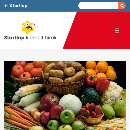
Startlap