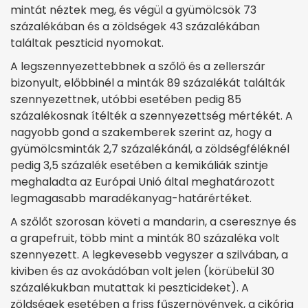
mintát néztek meg, és végül a gyümölcsök 73
százalékában és a zöldségek 43 százalékában
találtak peszticid nyomokat.
A legszennyezettebbnek a szőlő és a zellerszár
bizonyult, előbbinél a minták 89 százalékát találták
szennyezettnek, utóbbi esetében pedig 85
százalékosnak ítélték a szennyezettség mértékét. A
nagyobb gond a szakemberek szerint az, hogy a
gyümölcsminták 2,7 százalékánál, a zöldségféléknél
pedig 3,5 százalék esetében a kemikáliák szintje
meghaladta az Európai Unió által meghatározott
legmagasabb maradékanyag-határértéket.
A szőlőt szorosan követi a mandarin, a cseresznye és
a grapefruit, több mint a minták 80 százaléka volt
szennyezett. A legkevesebb vegyszer a szilvában, a
kiviben és az avokádóban volt jelen (körübelül 30
százalékukban mutattak ki peszticideket). A
zöldségek esetében a friss fűszernövények, a cikória