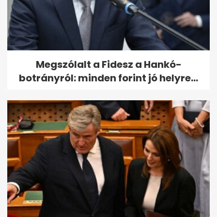
Megszólalt a Fidesz a Hankó-
botrányról: minden forint jó helyre...