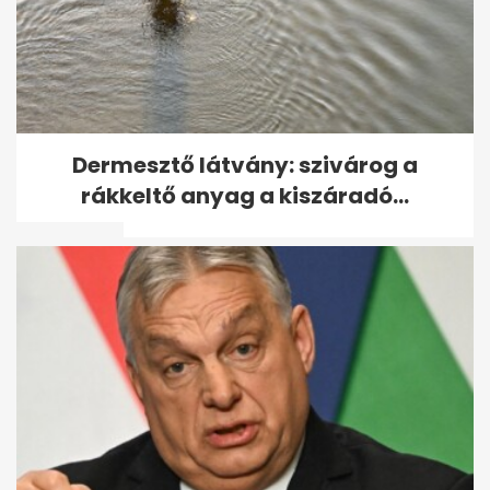
Tarolt az új Pókember: 6 nap
Dermesztő látvány: szivárog a
alatt 1,05 milliárd dollár
rákkeltő anyag a kiszáradó...
bevétel