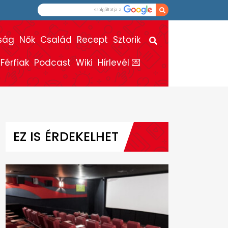
ság
Nők
Család
Recept
Sztorik
Férfiak
Podcast
Wiki
Hírlevél 💌
EZ IS ÉRDEKELHET