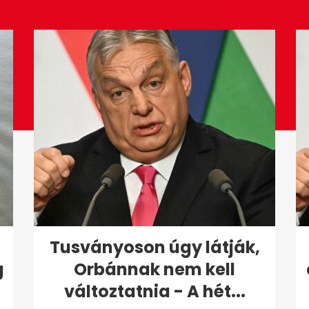
Tusványoson úgy látják,
g
Orbánnak nem kell
változtatnia - A hét...