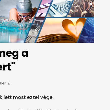
 meg a
rt"
er 12.
k lett most ezzel vége.