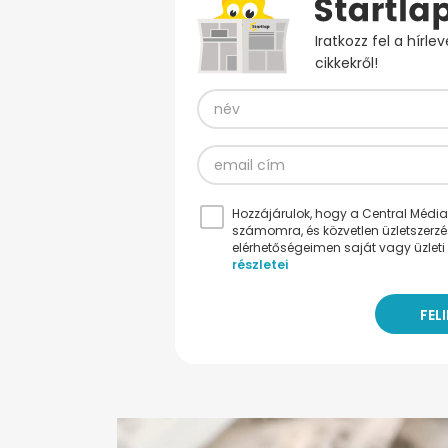
Iratkozz fel a hírl
cikkekről!
Hozzájárulok, hogy a Central Médiacs
számomra, és közvetlen üzletszerz
elérhetőségeimen saját vagy üzleti 
részletei