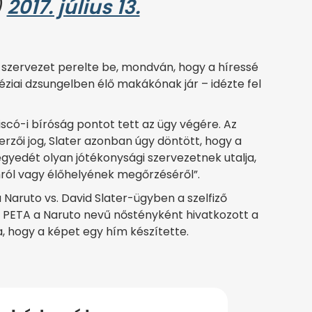
)
2017. július 13.
 szervezet perelte be, mondván, hogy a híressé
néziai dzsungelben élő makákónak jár – idézte fel
scó-i bíróság pontot tett az ügy végére. Az
zerzői jog, Slater azonban úgy döntött, hogy a
egyedét olyan jótékonysági szervezetnek utalja,
ól vagy élőhelyének megőrzéséről”.
Naruto vs. David Slater-ügyben a szelfiző
A PETA a Naruto nevű nőstényként hivatkozott a
ta, hogy a képet egy hím készítette.