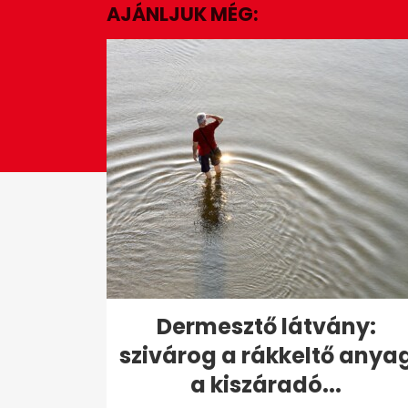
AJÁNLJUK MÉG:
0%
Dermesztő látvány:
szivárog a rákkeltő anya
a kiszáradó...