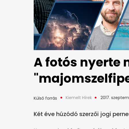
A fotós nyerte
"majomszelfipe
Kiemelt Hírek
2017. szeptemb
Külső forrás
Két éve húzódó szerzői jogi perne