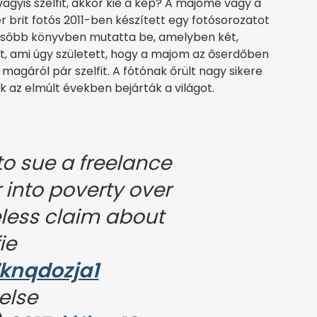
gyis szelfit, akkor kié a kép? A majomé vagy a
r brit fotós 2011-ben készített egy fotósorozatot
t később könyvben mutatta be, amelyben két,
elt, ami úgy született, hogy a majom az őserdőben
 magáról pár szelfit. A fótónak őrült nagy sikere
k az elmúlt években bejárták a világot.
 to sue a freelance
into poverty over
eless claim about
ie
7knqdozja1
else