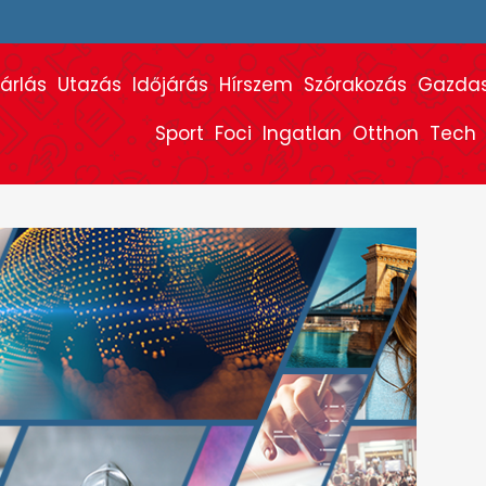
árlás
Utazás
Időjárás
Hírszem
Szórakozás
Gazda
Sport
Foci
Ingatlan
Otthon
Tech