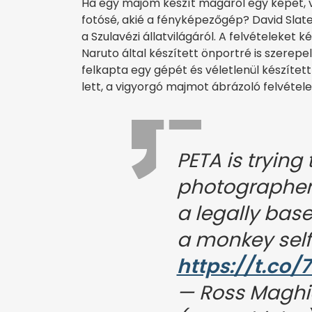
Ha egy majom készít magáról egy képet, va
fotósé, akié a fényképezőgép? David Slate
a Szulavézi állatvilágáról. A felvételeke
Naruto által készített önportré is szerep
felkapta egy gépét és véletlenül készített
lett, a vigyorgó majmot ábrázoló felvétele
PETA is trying
photographer 
a legally bas
a monkey self
https://t.co/
— Ross Maghi