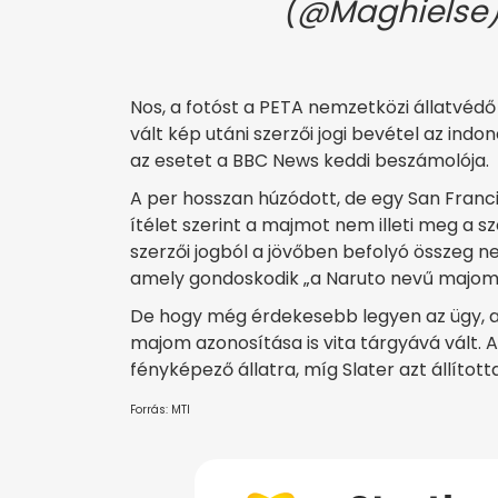
(@Maghielse
Nos, a fotóst a PETA nemzetközi állatvédő
vált kép utáni szerzői jogi bevétel az indo
az esetet a BBC News keddi beszámolója.
A per hosszan húzódott, de egy San Franci
ítélet szerint a majmot nem illeti meg a s
szerzői jogból a jövőben befolyó összeg n
amely gondoskodik „a Naruto nevű majomr
De hogy még érdekesebb legyen az ügy, a 
majom azonosítása is vita tárgyává vált. 
fényképező állatra, míg Slater azt állítot
Forrás: MTI