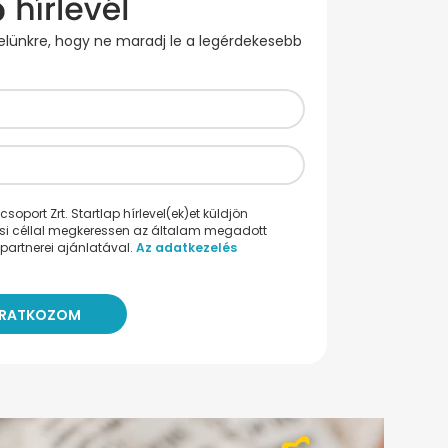
evelünkre, hogy ne maradj le a legérdekesebb
oport Zrt. Startlap hírlevel(ek)et küldjön
ési céllal megkeressen az általam megadott
partnerei ajánlatával.
Az adatkezelés