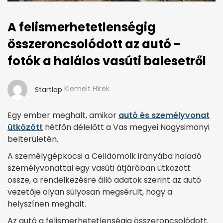
A felismerhetetlenségig
összeroncsolódott az autó -
fotók a halálos vasúti balesetről
Kiemelt Hírek
Startlap
Egy ember meghalt, amikor
autó és személyvonat
ütközött
hétfőn délelőtt a Vas megyei Nagysimonyi
belterületén.
A személygépkocsi a Celldömölk irányába haladó
személyvonattal egy vasúti átjáróban ütközött
össze, a rendelkezésre álló adatok szerint az autó
vezetője olyan súlyosan megsérült, hogy a
helyszínen meghalt.
Az autó a felismerhetetlenségig összeroncsolódott.