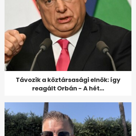
Fotókon a Szegeden felborult
tűzoltóautó, ami letarolta a...
Távozik a köztársasági elnök: így
reagált Orbán - A hét...