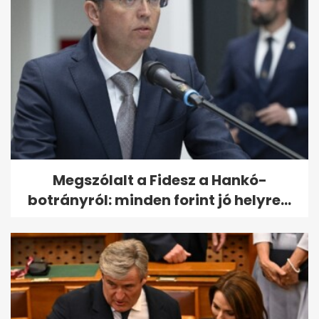
Megszólalt a Fidesz a Hankó-
botrányról: minden forint jó helyre...