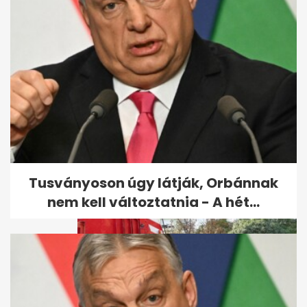
Vérampullák szóródtak szét
forgalmas hazai főutakon
egy...
Tusványoson úgy látják, Orbánnak
nem kell változtatnia - A hét...