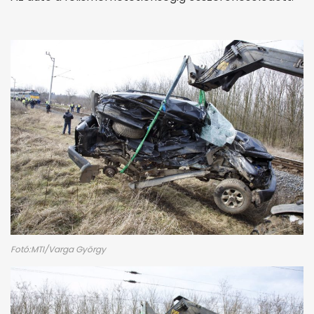
Fotó:MTI/Varga György