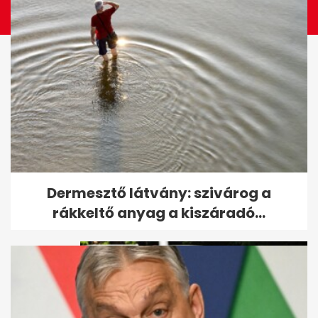
Friss hírek az intenzív
Dermesztő látvány: szivárog a
osztályon ápolt Sallai Nóráról
rákkeltő anyag a kiszáradó...