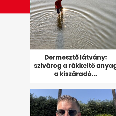
Dermesztő látvány:
szivárog a rákkeltő anya
a kiszáradó...