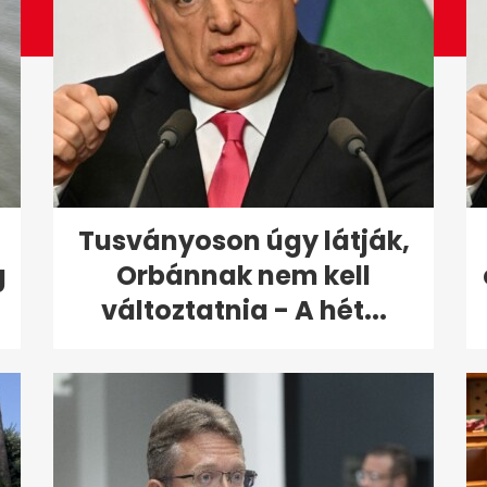
Tusványoson úgy látják,
g
Orbánnak nem kell
változtatnia - A hét...