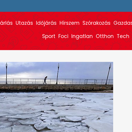
árlás
Utazás
Időjárás
Hírszem
Szórakozás
Gazda
Sport
Foci
Ingatlan
Otthon
Tech