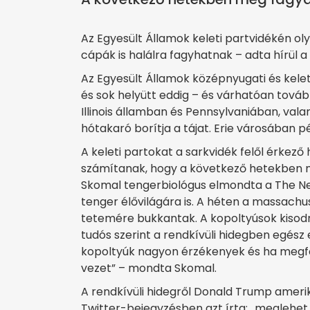
Az Egyesült Államok keleti partvidékén o
cápák is halálra fagyhatnak – adta hírül 
Az Egyesült Államok középnyugati és keleti
és sok helyütt eddig – és várhatóan továb
Illinois államban és Pennsylvaniában, va
hótakaró borítja a tájat. Erie városában pé
A keleti partokat a sarkvidék felől érkező
számítanak, hogy a következő hetekben m
Skomal tengerbiológus elmondta a The Ne
tenger élővilágára is. A héten a massac
tetemére bukkantak. A kopoltyúsok kisodr
tudós szerint a rendkívüli hidegben egész
kopoltyúk nagyon érzékenyek és ha megfag
vezet” – mondta Skomal.
A rendkívüli hidegről Donald Trump ameri
Twitter-bejegyzésben azt írta: „meglehet,