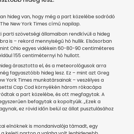
lyan hideg van, hogy még a part közelébe sodródó
a The New York Times című napilap.
 parti szövetségi államaiban rendkívüli a hideg
bra is – rekord mennyiségű hó hullik. Elsősorban
lamint Ohio egyes vidékein 60-80-90 centiméteres
ldául 155 centiméternyi hó hullott.
 hideg árasztotta el, és a meteorológusok arra
ég fagyasztóbb hideg lesz. Ez – mint azt Greg
w York Times munkatársainak – veszélyes a
husettsi Cap Cod környékén három rókacápa
ódtak a part közelébe, és ott megfagytak. A
 egyszerűen befagytak a kopoltyúik. „Ezek a
ynak, ez rövid időn belül az állat pusztulásához
kai elnöknek is mondanivalója támadt, egy
 a keleti parton a valaha volt leghidegebb