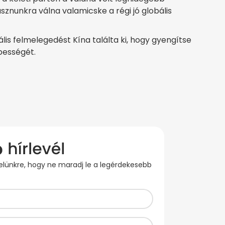
sznunkra válna valamicske a régi jó globális
lis felmelegedést Kína találta ki, hogy gyengítse
pességét.
evelünkre, hogy ne maradj le a legérdekesebb