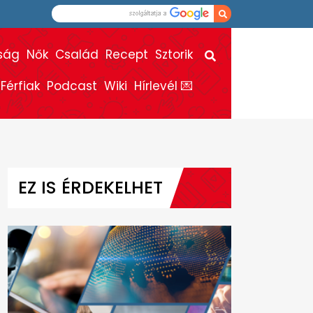
ság
Nők
Család
Recept
Sztorik
Férfiak
Podcast
Wiki
Hírlevél 💌
EZ IS ÉRDEKELHET