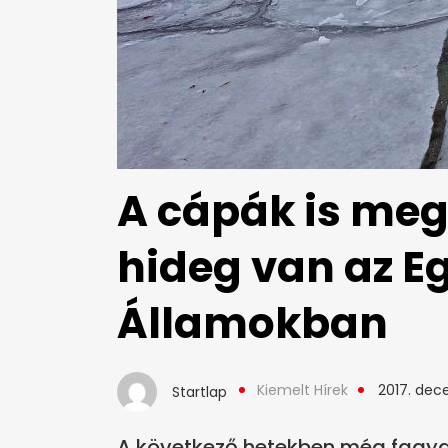
A cápák is me
hideg van az E
Államokban
Kiemelt Hírek
2017. dec
Startlap
A következő hetekben még fagyas