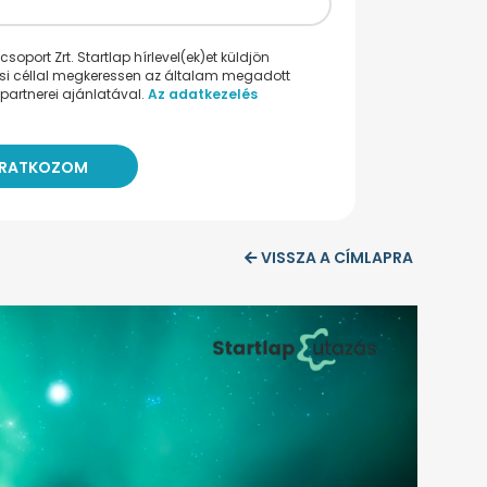
oport Zrt. Startlap hírlevel(ek)et küldjön
ési céllal megkeressen az általam megadott
partnerei ajánlatával.
Az adatkezelés
VISSZA A CÍMLAPRA