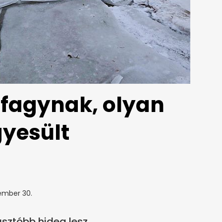
gfagynak, olyan
gyesült
ember 30.
ztóbb hideg lesz.