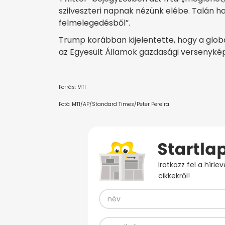
szilveszteri napnak nézünk elébe. Talán ha
felmelegedésből”.
Trump korábban kijelentette, hogy a globá
az Egyesült Államok gazdasági versenyké
Forrás: MTI
Fotó: MTI/AP/Standard Times/Peter Pereira
Iratkozz fel a hírl
cikkekről!