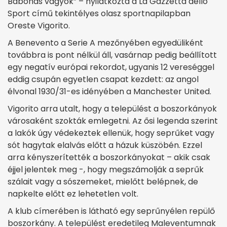
Babonás vagyok” – nyilatkozta a La Gazzetta dello
Sport című tekintélyes olasz sportnapilapban
Oreste Vigorito.
A Benevento a Serie A mezőnyében egyedüliként
továbbra is pont nélkül áll, vasárnap pedig beállított
egy negatív európai rekordot, ugyanis 12 vereséggel
eddig csupán egyetlen csapat kezdett: az angol
élvonal 1930/31-es idényében a Manchester United.
Vigorito arra utalt, hogy a települést a boszorkányok
városaként szokták emlegetni. Az ősi legenda szerint
a lakók úgy védekeztek ellenük, hogy seprűket vagy
sót hagytak elalvás előtt a házuk küszöbén. Ezzel
arra kényszerítették a boszorkányokat – akik csak
éjjel jelentek meg -, hogy megszámolják a seprűk
szálait vagy a sószemeket, mielőtt belépnek, de
napkelte előtt ez lehetetlen volt.
A klub címerében is látható egy seprűnyélen repülő
boszorkány. A települést eredetileg Maleventumnak