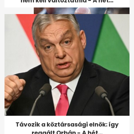
nem kell változtatnia - A hét...
Telegraph: Az UEFA
hatszámjegyű végkielégítést
adott egy női...
Távozik a köztársasági elnök: így
reagált Orbán - A hét...