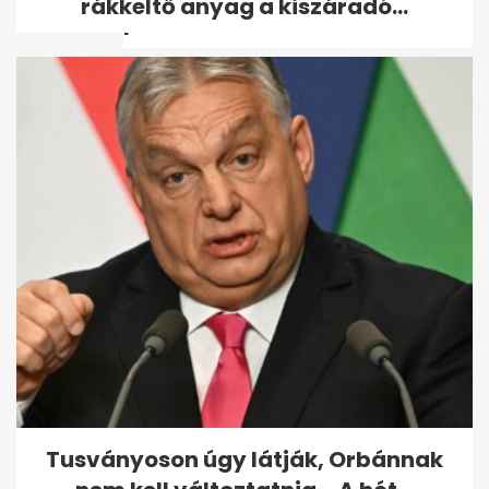
rákkeltő anyag a kiszáradó...
piacot
Velencei biennálé: pisis
meztelen néni és
kölcsönbabák,...
Tusványoson úgy látják, Orbánnak