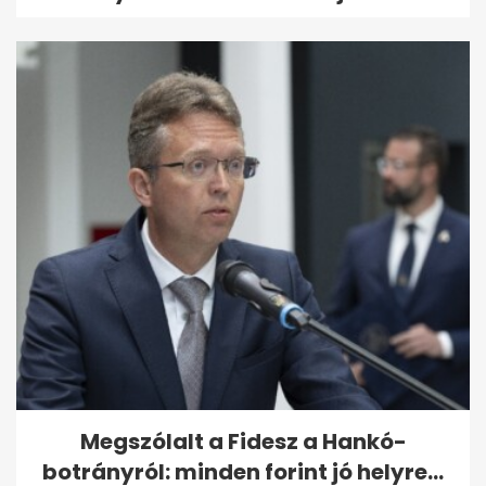
Megszólalt a Fidesz a Hankó-
botrányról: minden forint jó helyre...