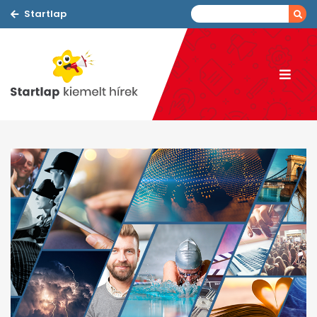
Startlap