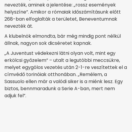
nevezték, aminek a jelentése: „rossz események
helyszíne”. Amikor a rómaiak időszámításunk előtt
268-ban elfoglalták a területet, Beneventumnak
nevezték át.
A klubelnök elmondta, bár még mindig pont nélkül
állnak, nagyon sok dicséretet kapnak.
„A Juventust védekezni látni olyan volt, mint egy
erkölcsi győzelem” – utalt a legutóbbi meccsükre,
melyet egygólos vezetés után 2-1-re veszítettek el a
címvédő torinóiak otthonában. „Remélem, a
Sassuolo ellen már a valódi siker is a miénk lesz. Egy
biztos, bennmaradunk a Serie A-ban, mert nem
adjuk fel”.