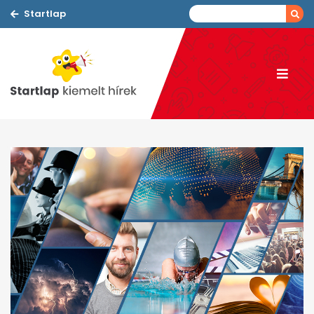
Startlap