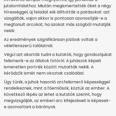
jutalomfalathoz. Miután megismertették őket a négy
hírességgel, új feladat elé állították a patásokat: azt
vizsgálták, vajon akkor is pontosan azonosítják-e a
megtanult arcokat, ha azokat más szögből mutatják
nekik.
Az eredmények szignifikánsan jobbak voltak a
véletlenszerű találatnál.
Végül azt akarták tudni a kutatók, hogy gondozójukat
felismerik-e az állatok fotóról. A juhászok képeit
ismeretlen portrék között mutatták nekik. A
kérődzők ismét nem okoztak csalódást.
Úgy tűnik, a juhok hasonló arcfelismerő képességgel
rendelkeznek, mint a főemlősök, köztük az ember. A
következő lépés az lehet a kutatók szerint, hogy
megvizsgálják, az emberi arc kifejezéseit is képesek-
e azonosítani a bárányok.