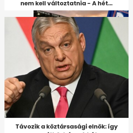
nem kell változtatnia - A hét...
Udonis Haslem részesedést
vett az Ipswich Townban,
Premier...
Távozik a köztársasági elnök: így