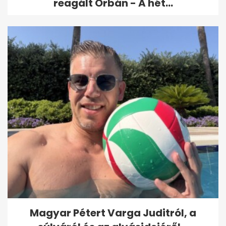
reagált Orbán - A hét...
Magyar Pétert Varga Juditról, a