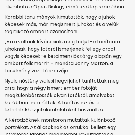
olvasható a Open Biology című szaklap számában.
Korábbi tanulmányok kimutatták, hogy a juhok
képesek más, már megismert juhokat és a velük
foglalkozó embert azonosítani.
„Arra voltunk kíváncsiak, meg tudjuk-e tanítani a
juhoknak, hogy fotóról ismerjenek fel egy arcot,
vagyis képesek-e kétdimenziós tárgy alapján egy
embert felismerni” – mondta Jenny Morton, a
tanulmány vezető szerzője.
Nyolc nőstény walesi hegyi juhot tanítottak meg
arra, hogy a négy ismert ember fotóját
megkülönböztessék olyan fotóktól, amelyeket
korábban nem láttak. A tanításhoz és a
feladatokhoz jutalomfalatokat használtak.
A kérődzőknek monitoron mutattak különböző
portrékat. Az állatoknak az orrukkal kellett egy
infravörös lámpát megnyomni, így juthattak a