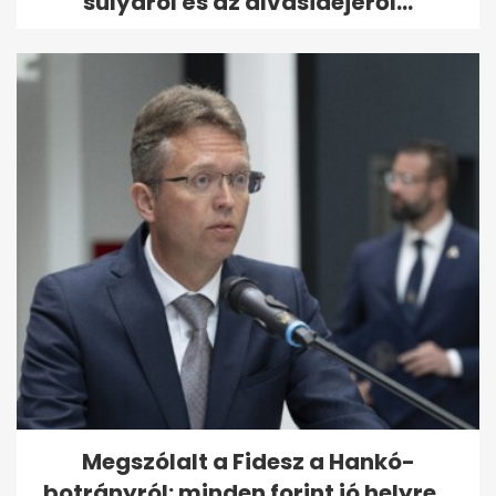
súlyáról és az alvásidejéről...
Megszólalt a Fidesz a Hankó-
botrányról: minden forint jó helyre...