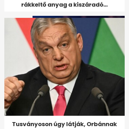
átvilágítása, jön a nyilvános...
rákkeltő anyag a kiszáradó...
Vitézy: 65 ezres jegyeladás
Balázs DJ-szettjére, mint
Puskás...
Tusványoson úgy látják, Orbánnak