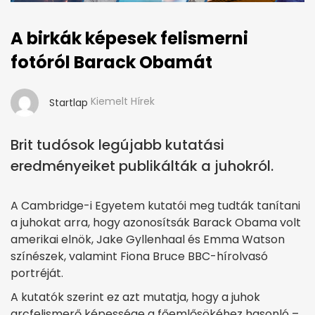
A birkák képesek felismerni
fotóról Barack Obamát
Kiemelt Hírek
Startlap
Brit tudósok legújabb kutatási
eredményeiket publikálták a juhokról.
A Cambridge-i Egyetem kutatói meg tudták tanítani
a juhokat arra, hogy azonosítsák Barack Obama volt
amerikai elnök, Jake Gyllenhaal és Emma Watson
színészek, valamint Fiona Bruce BBC-hírolvasó
portréját.
A kutatók szerint ez azt mutatja, hogy a juhok
arcfelismerő képessége a főemlősökéhez hasonló –