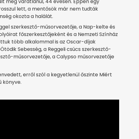
alt meg váratlanul, 44 évesen. Éppen egy
n rosszul lett, a mentősök már nem tudták
nség okozta a halálát.
eggel szerkesztő-műsorvezetője, a Nap-kelte és
folyóirat főszerkesztőjeként és a Nemzeti Színház
hattuk több alkalommal is az Oscar-díjak
 Ötödik Sebesség, a Reggeli csúcs szerkesztő-
kesztő-műsorvezetője, a Calypso műsorvezetője
vedett, erről szól a kegyetlenül őszinte Miért
ű könyve.