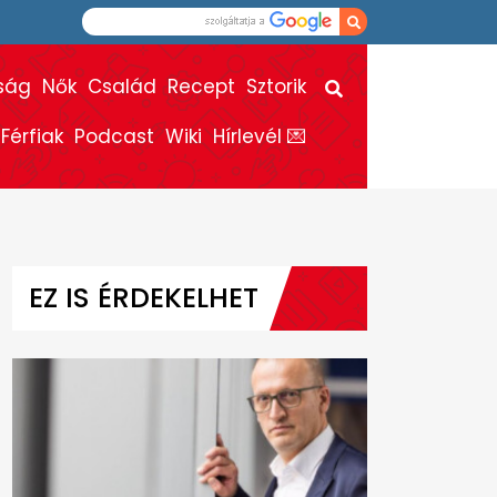
ság
Nők
Család
Recept
Sztorik
Férfiak
Podcast
Wiki
Hírlevél 💌
EZ IS ÉRDEKELHET