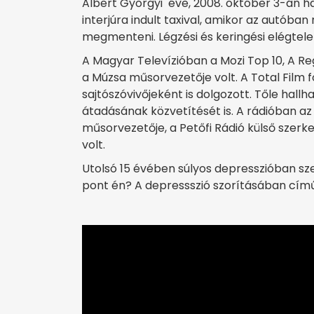
Albert Györgyi éve, 2008. október 3-án h
interjúra indult taxival, amikor az autóba
megmenteni. Légzési és keringési elégtele
A Magyar Televízióban a Mozi Top 10, A R
a Múzsa műsorvezetője volt. A Total Film 
sajtószóvivőjeként is dolgozott. Tőle hall
átadásának közvetítését is. A rádióban az
műsorvezetője, a Petőfi Rádió külső szer
volt.
Utolsó 15 évében súlyos depresszióban szen
pont én? A depressszió szorításában cím