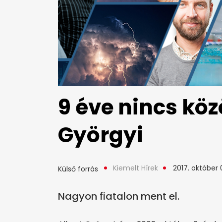
9 éve nincs köz
Györgyi
Kiemelt Hírek
2017. október 
Külső forrás
Nagyon fiatalon ment el.