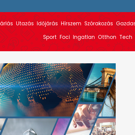
árlás
Utazás
Időjárás
Hírszem
Szórakozás
Gazda
Sport
Foci
Ingatlan
Otthon
Tech