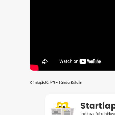
Címlapfotó: MTI – Sándor Katalin
Iratkozz fel a hírl