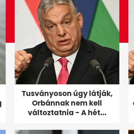
Tusványoson úgy látják,
g
Orbánnak nem kell
változtatnia - A hét...