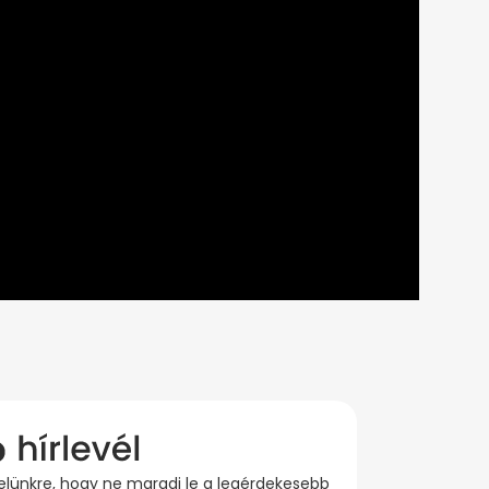
evelünkre, hogy ne maradj le a legérdekesebb