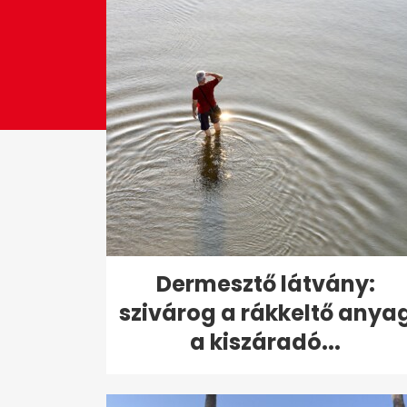
Dermesztő látvány:
szivárog a rákkeltő anya
a kiszáradó...