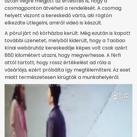
aztán végre megjött az értesítés is, hogy a
csomagponton átveheti a rendelését. A csomag
helyett viszont a kereskedő várta, aki rögtön
elkezdte ütlegelni, amiről videó is készült.
A pórul járt nő kórházba került. Még ezután is kapott
további üzenetet, melyből kiderült, hogy a Taobao
kínai webáruház kereskedője képes volt csak azért
860 kilométert utazni, hogy megverhesse. A férfi
attól tartott, hogy rossz értékelést ad róla a
vásárlója, ezért próbálta így megfélemlíteni. Az eset
miatt természetesen kirúgták a munkahelyéről.