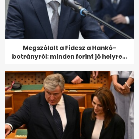
Megszólalt a Fidesz a Hankó-
botrányról: minden forint jó helyre...