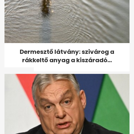
Bejelentette Trump, mivel
Dermesztő látvány: szivárog a
bünteti Kínát, mivel szerinte
rákkeltő anyag a kiszáradó...
az nem...