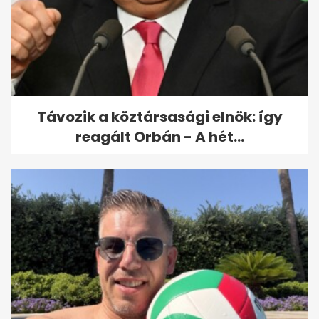
Orbán Viktor Kínába
látogatott
Távozik a köztársasági elnök: így
reagált Orbán - A hét...