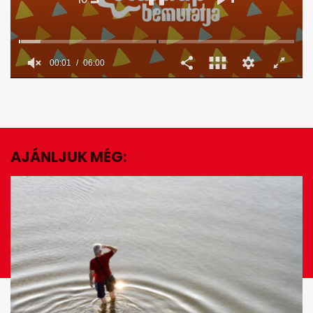
00:02
06:00
0
seconds
of
6
minutes,
0
AJÁNLJUK MÉG:
EZ IS ÉRDEKELHET