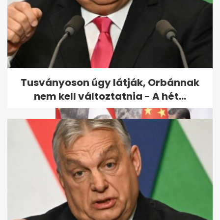
Egymilliárd eurós hitelt vett fel
titokban Kínából a magyar...
Tusványoson úgy látják, Orbánnak
nem kell változtatnia - A hét...