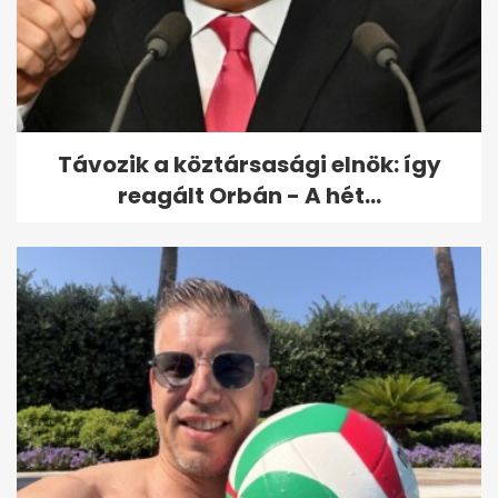
Távozik a köztársasági elnök: így
reagált Orbán - A hét...