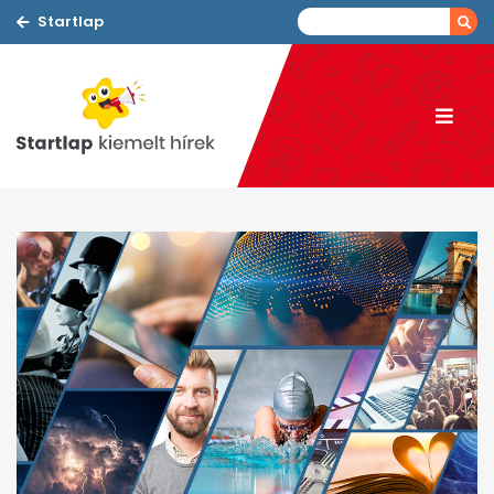
Startlap