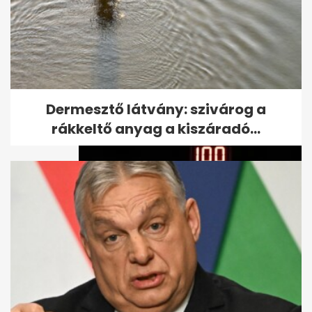
Megrázó: Ben Affleck
otthonában halt meg az
édesanyja, itt az...
Dermesztő látvány: szivárog a
rákkeltő anyag a kiszáradó...