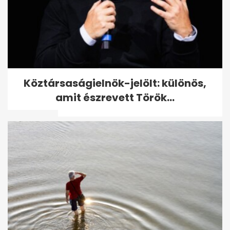
5 érdekesség Theo Jamesről,
Köztársaságielnök-jelölt: különös,
az Úriemberek és A Fehér
amit észrevett Török...
Lótusz...