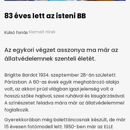
83 éves lett az isteni BB
Kiemelt Hírek
Külső forrás
Az egykori végzet asszonya ma már az
állatvédelemnek szenteli életét.
Brigitte Bardot 1934. szeptember 28-án született
Párizsban. A 60-as évek egyik meghatározó alakja
volt, az akkori prűd világban igazi jelenség volt a
hosszú szőke hajával, szexi ruháival és kisugárzásával.
A színészetet feladva mára már az állatvédelemmel
foglalkozik.
Gyerekkorában még balettáncosnak készült, de már
15 évesen fotómodell lett. 1950-ben már az ELLE