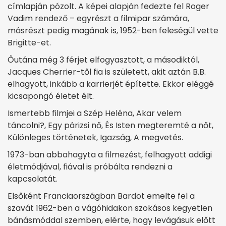
címlapján pózolt. A képei alapján fedezte fel Roger
Vadim rendező – egyrészt a filmipar számára,
másrészt pedig magának is, 1952-ben feleségül vette
Brigitte-et.
Őutána még 3 férjet elfogyasztott, a másodiktól,
Jacques Cherrier-től fia is született, akit aztán B.B.
elhagyott, inkább a karrierjét építette. Ekkor eléggé
kicsapongó életet élt.
Ismertebb filmjei a Szép Heléna, Akar velem
táncolni?, Egy párizsi nő, És Isten megteremté a nőt,
Különleges történetek, Igazság, A megvetés.
1973-ban abbahagyta a filmezést, felhagyott addigi
életmódjával, fiával is próbálta rendezni a
kapcsolatát.
Elsőként Franciaországban Bardot emelte fel a
szavát 1962-ben a vágóhidakon szokásos kegyetlen
bánásmóddal szemben, elérte, hogy levágásuk előtt