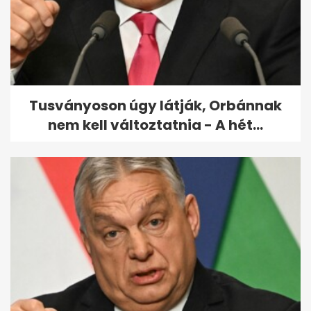
Wembanyama: meg tudnám
dobni a 100 pontot egy NBA-
meccsen
Tusványoson úgy látják, Orbánnak
nem kell változtatnia - A hét...