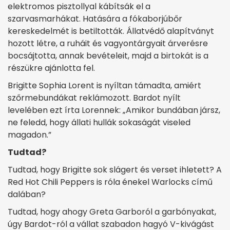
elektromos pisztollyal kábítsák el a
szarvasmarhákat. Hatására a fókaborjúbőr
kereskedelmét is betiltották. Állatvédő alapítványt
hozott létre, a ruháit és vagyontárgyait árverésre
bocsájtotta, annak bevételeit, majd a birtokát is a
részükre ajánlotta fel.
Brigitte Sophia Lorent is nyíltan támadta, amiért
szőrmebundákat reklámozott. Bardot nyílt
levelében ezt írta Lorennek: „Amikor bundában jársz,
ne feledd, hogy állati hullák sokaságát viseled
magadon.”
Tudtad?
Tudtad, hogy Brigitte sok slágert és verset ihletett? A
Red Hot Chili Peppers is róla énekel Warlocks című
dalában?
Tudtad, hogy ahogy Greta Garboról a garbónyakat,
úgy Bardot-ról a vállat szabadon hagyó V-kivágást