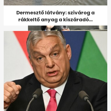
Dermesztő látvány: szivárog a
rákkeltő anyag a kiszáradó...
Orbán Viktorért tartanak
szentmisét a születésnapján
Budapesten