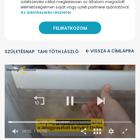
üzletszerzési céllal megkeressen az általam megadott
elérhetőségeimen saját vagy üzleti partnerei ajánlatával.
Az adatkezelés részletei
VISSZA A CÍMLAPRA
SZÜLETÉSNAP
TAHI TÓTH LÁSZLÓ
00:02
00:56