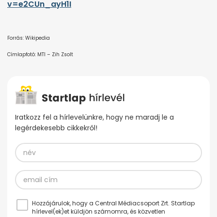
v=e2CUn_ayH1I
Forrás: Wikipedia
Címlapfotó: MTI – Zih Zsolt
Iratkozz fel a hírlevelünkre, hogy ne maradj le a
legérdekesebb cikkekről!
Hozzájárulok, hogy a Central Médiacsoport Zrt. Startlap
hírlevel(ek)et küldjön számomra, és közvetlen