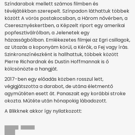
Színdarabok mellett számos filmben és
tévéjátékban szerepelt. Színpadon láthattuk többek
között A vörös postakocsiban, a Három nővérben, a
Cseresznyéskertben, a Képzelt riport egy amerikai
popfesztiválrólban, a Jelenetek egy
házasságbólban. Emlékezetes filmjei az Egri csillagok,
az Utazás a koponyám körül, a Kérők, a Fej vagy írás.
Szinkronszínészként is hallhattuk, többek között
Pierre Richardnak és Dustin Hoffmannak is ő
kölcsönözte a hangját.
2017-ben egy előadás közben rosszul lett,
végigjátszotta a darabot, de utána életmentő
agyműtéten esett át. Panaszait egy korábbi stroke
okozta. Műtéte után hónapokig lábadozott.
A Blikknek akkor így nyilatkozott: