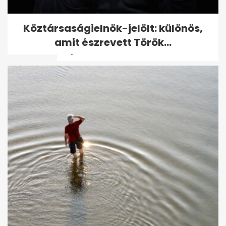
98 éves Benedek Gábor, a
Köztársaságielnök-jelölt: különös,
legidősebb magyar olimpiai
amit észrevett Török...
bajnok - volt,...
Egerszegi Krisztina 50 éves