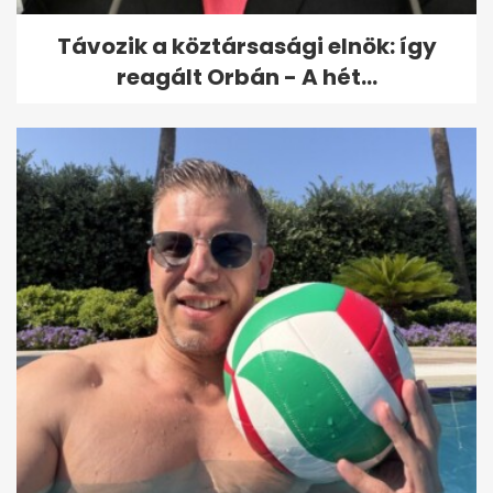
Távozik a köztársasági elnök: így
reagált Orbán - A hét...