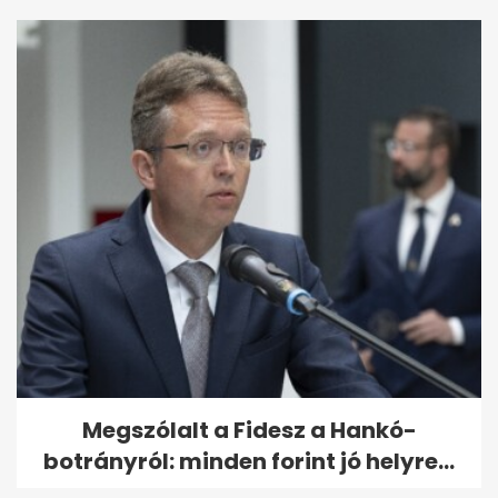
Megszólalt a Fidesz a Hankó-
botrányról: minden forint jó helyre...