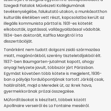
Szegedi Fiatalok Művészeti Kollégiumának
tevékenységébe, falukutató utakon, a munkásotthon
kulturális életében vett részt, kapcsolatba került az
illegális kommunista párttal is. 1931-es kötetét
elkobozták, izgatással, vallásgyalázással vádolták.
1934-ben doktorált, Kaffka Margitról írta
disszertációját.
Tanárként nem tudott dolgozni zsidó származása
miatt, magánórákból, szerény tiszteletdíjakból élt.
1937-ben Baumgarten-jutalmat kapott, ahogy
anyagi helyzete javult, többször járt Párizsban.
Egymást követően több kötete is megjelent, 1936-
ban a pályája fordulópontjának tartott Járkálj csak,
halálraítélt, majd a Meredek út, az Ikrek hava,
gyermekkorának prózai összegzése.
Műfordításokat is készített, többek között
Apollinaire verseiről és La Fontaine meséiről.