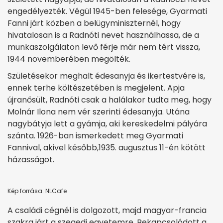
engedélyezték. Végül 1945-ben felesége, Gyarmati
Fanni járt közben a belügyminiszternél, hogy
hivatalosan is a Radnóti nevet használhassa, de a
munkaszolgálaton levő férje már nem tért vissza,
1944 novemberében megölték.
Születésekor meghalt édesanyja és ikertestvére is,
ennek terhe költészetében is megjelent. Apja
újranősült, Radnóti csak a halálakor tudta meg, hogy
Molnár Ilona nem vér szerinti édesanyja. Utána
nagybátyja lett a gyámja, aki kereskedelmi pályára
szánta. 1926-ban ismerkedett meg Gyarmati
Fannival, akivel később,1935. augusztus 11-én kötött
házasságot.
Kép forrása: NLCafe
A családi cégnél is dolgozott, majd magyar-francia
szakra járt a szegedi egyetemre. Bekapcsolódott a