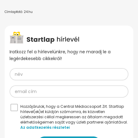
Címlapfotó: 24.hu
Iratkozz fel a hírlevelünkre, hogy ne maradj le a
legérdekesebb cikkekről!
Hozzájárulok, hogy a Central Médiacsoport Zrt. Startlap
hírlevel(ek)et küldjön számomra, és közvetlen
üzletszerzési céllal megkeressen az általam megadott
elérhetőségeimen saját vagy üzleti partnerei ajánlatával.
Az adatkezelés részletei