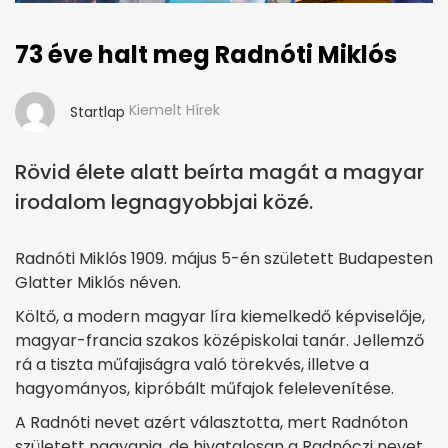
73 éve halt meg Radnóti Miklós
Kiemelt Hírek
Startlap
Rövid élete alatt beírta magát a magyar
irodalom legnagyobbjai közé.
Radnóti Miklós 1909. május 5-én született Budapesten
Glatter Miklós néven.
Költő, a modern magyar líra kiemelkedő képviselője,
magyar-francia szakos középiskolai tanár. Jellemző
rá a tiszta műfajiságra való törekvés, illetve a
hagyományos, kipróbált műfajok felelevenítése.
A Radnóti nevet azért választotta, mert Radnóton
született nagyapja, de hivatalosan a Radnóczi nevet