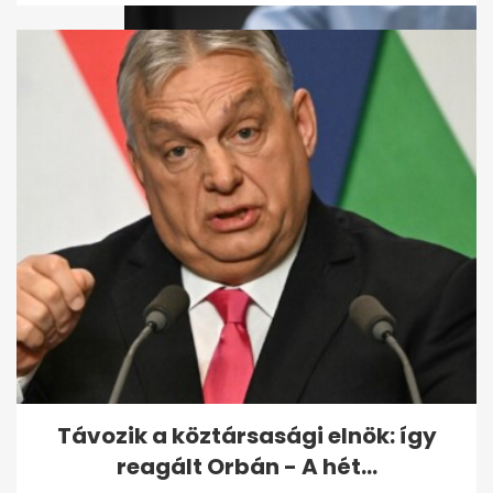
Az UniCredit 3% alá viszi az
Otthon Start lakáshitel
kamatát
Távozik a köztársasági elnök: így
reagált Orbán - A hét...