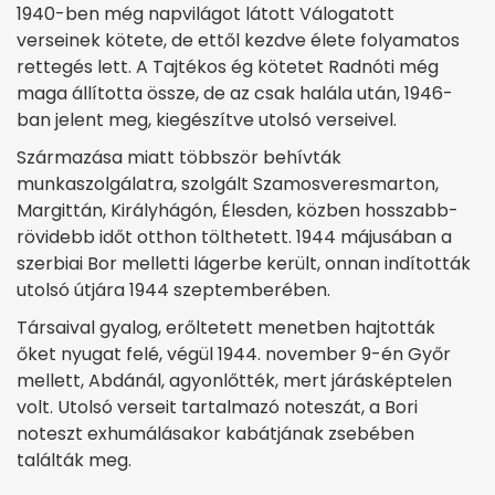
1940-ben még napvilágot látott Válogatott
verseinek kötete, de ettől kezdve élete folyamatos
rettegés lett. A Tajtékos ég kötetet Radnóti még
maga állította össze, de az csak halála után, 1946-
ban jelent meg, kiegészítve utolsó verseivel.
Származása miatt többször behívták
munkaszolgálatra, szolgált Szamosveresmarton,
Margittán, Királyhágón, Élesden, közben hosszabb-
rövidebb időt otthon tölthetett. 1944 májusában a
szerbiai Bor melletti lágerbe került, onnan indították
utolsó útjára 1944 szeptemberében.
Társaival gyalog, erőltetett menetben hajtották
őket nyugat felé, végül 1944. november 9-én Győr
mellett, Abdánál, agyonlőtték, mert járásképtelen
volt. Utolsó verseit tartalmazó noteszát, a Bori
noteszt exhumálásakor kabátjának zsebében
találták meg.