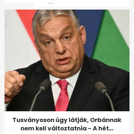
Brandon Clarke halálának
okát nyilvánosságra hozta a
halottkém
Tusványoson úgy látják, Orbánnak
nem kell változtatnia - A hét...