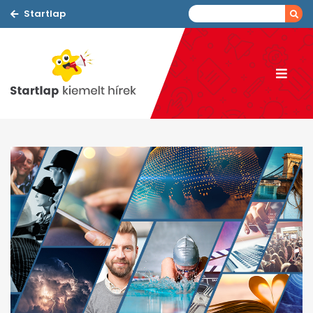
Startlap