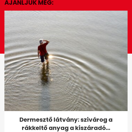
AJÁNLJUK MÉG:
EZ IS ÉRDEKELHET
5 ikonikus filmjelenet, amit a
Dermesztő látvány: szivárog a
színészek utólag inkább
rákkeltő anyag a kiszáradó...
kihagytak...