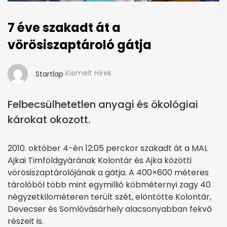
7 éve szakadt át a
vörösiszaptároló gátja
Kiemelt Hírek
Startlap
Felbecsülhetetlen anyagi és ökológiai
károkat okozott.
2010. október 4-én 12:05 perckor szakadt át a MAL
Ajkai Timföldgyárának Kolontár és Ajka közötti
vörösiszaptárolójának a gátja. A 400×600 méteres
tárolóból több mint egymillió köbméternyi zagy 40
négyzetkilométeren terült szét, elöntötte Kolontár,
Devecser és Somlóvásárhely alacsonyabban fekvő
részeit is.