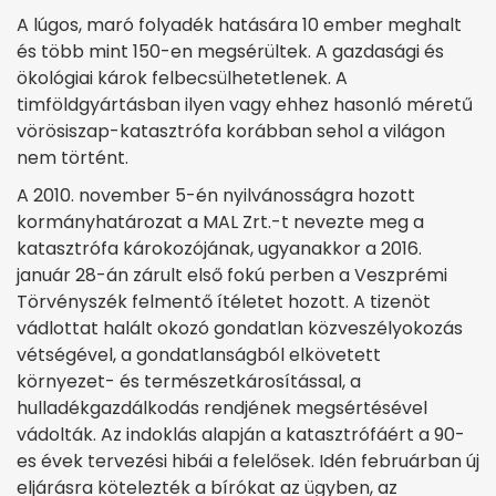
A lúgos, maró folyadék hatására 10 ember meghalt
és több mint 150-en megsérültek. A gazdasági és
ökológiai károk felbecsülhetetlenek. A
timföldgyártásban ilyen vagy ehhez hasonló méretű
vörösiszap-katasztrófa korábban sehol a világon
nem történt.
A 2010. november 5-én nyilvánosságra hozott
kormányhatározat a MAL Zrt.-t nevezte meg a
katasztrófa károkozójának, ugyanakkor a 2016.
január 28-án zárult első fokú perben a Veszprémi
Törvényszék felmentő ítéletet hozott. A tizenöt
vádlottat halált okozó gondatlan közveszélyokozás
vétségével, a gondatlanságból elkövetett
környezet- és természetkárosítással, a
hulladékgazdálkodás rendjének megsértésével
vádolták. Az indoklás alapján a katasztrófáért a 90-
es évek tervezési hibái a felelősek. Idén februárban új
eljárásra kötelezték a bírókat az ügyben, az