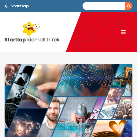
Startlap