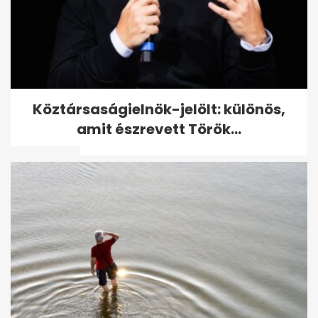
Az AI miatt drágulhatnak az
Köztársaságielnök-jelölt: különös,
olcsó okostelefonok, fogyhat a
amit észrevett Török...
kínálat