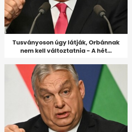
Rendőrautó előtt hibázott
nagyot egy magyar motoros,
videón is...
Tusványoson úgy látják, Orbánnak
nem kell változtatnia - A hét...