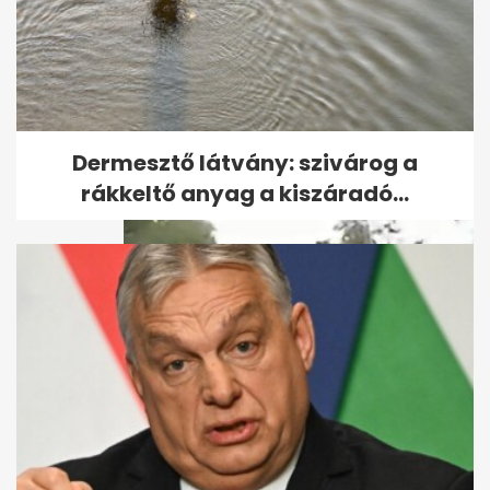
Strandidő vasárnap
Budapesten: napsütés és akár
33 fok is jöhet
Dermesztő látvány: szivárog a
rákkeltő anyag a kiszáradó...