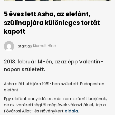
5 éves lett Asha, az elefánt,
szülinapjára különleges tortát
kapott
Kiemelt Hírek
Startlap
2013. február 14-én, azaz épp Valentin-
napon született.
Asha előtt utóljára 1961-ben született Budapesten
elefánt.
Egy elefánt ennyi idősen már nem számít borjúnak,
de az ivarérettségtől még évek választják el, írja a
Fővárosi Állat- és Növénykert
oldala
.