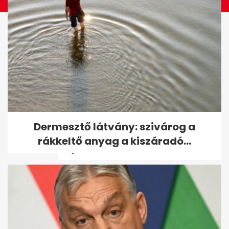
98 éves Benedek Gábor, a
Dermesztő látvány: szivárog a
legidősebb magyar olimpiai
rákkeltő anyag a kiszáradó...
bajnok - volt,...