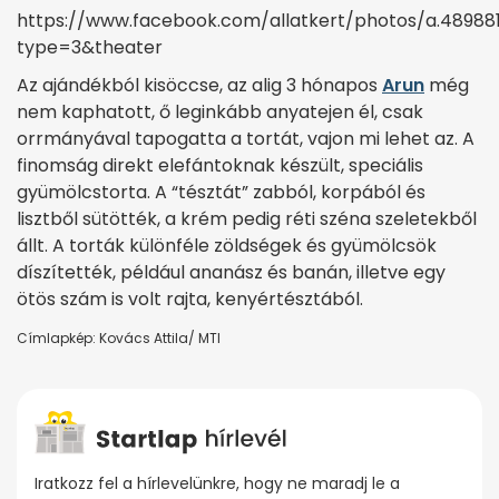
https://www.facebook.com/allatkert/photos/a.48988
type=3&theater
Az ajándékból kisöccse, az alig 3 hónapos
Arun
még
nem kaphatott, ő leginkább anyatejen él, csak
orrmányával tapogatta a tortát, vajon mi lehet az. A
finomság direkt elefántoknak készült, speciális
gyümölcstorta. A “tésztát” zabból, korpából és
lisztből sütötték, a krém pedig réti széna szeletekből
állt. A torták különféle zöldségek és gyümölcsök
díszítették, például ananász és banán, illetve egy
ötös szám is volt rajta, kenyértésztából.
Címlapkép: Kovács Attila/ MTI
Iratkozz fel a hírlevelünkre, hogy ne maradj le a