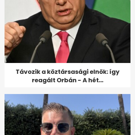
Orbán Viktorért tartanak
szentmisét a születésnapján
Budapesten
Távozik a köztársasági elnök: így
reagált Orbán - A hét...