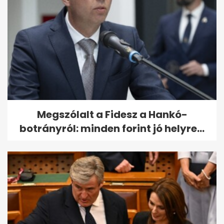
Megszólalt a Fidesz a Hankó-
botrányról: minden forint jó helyre...